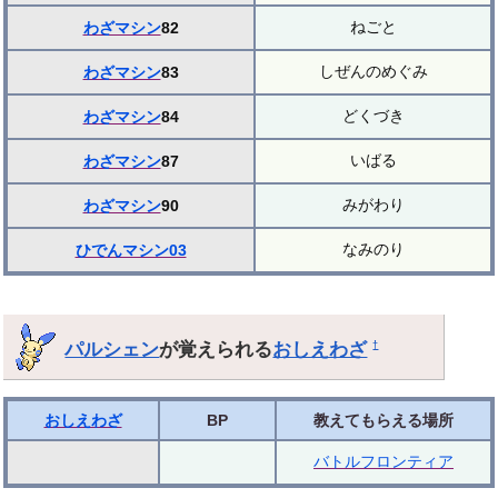
ねごと
わざマシン
82
しぜんのめぐみ
わざマシン
83
どくづき
わざマシン
84
いばる
わざマシン
87
みがわり
わざマシン
90
なみのり
ひでんマシン03
パルシェン
が覚えられる
おしえわざ
†
おしえわざ
BP
教えてもらえる場所
バトルフロンティア