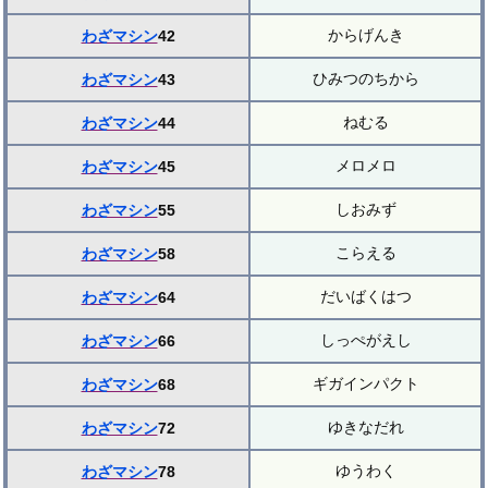
からげんき
わざマシン
42
ひみつのちから
わざマシン
43
ねむる
わざマシン
44
メロメロ
わざマシン
45
しおみず
わざマシン
55
こらえる
わざマシン
58
だいばくはつ
わざマシン
64
しっぺがえし
わざマシン
66
ギガインパクト
わざマシン
68
ゆきなだれ
わざマシン
72
ゆうわく
わざマシン
78