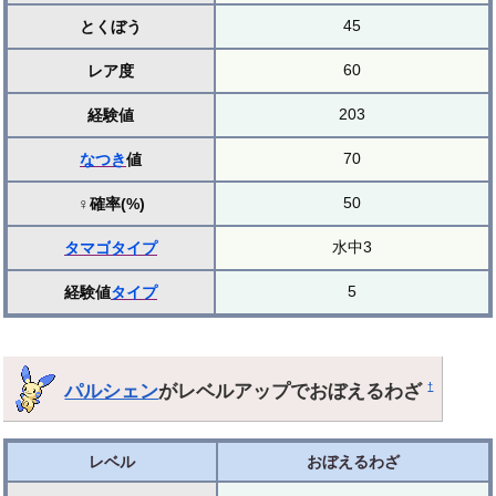
45
とくぼう
60
レア度
203
経験値
70
なつき
値
50
♀確率(%)
水中3
タマゴ
タイプ
5
経験値
タイプ
パルシェン
がレベルアップでおぼえるわざ
†
レベル
おぼえるわざ