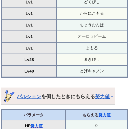
どくびし
Lv1
からにこもる
Lv1
ちょうおんぱ
Lv1
オーロラビーム
Lv1
まもる
Lv1
まきびし
Lv28
とげキャノン
Lv40
パルシェン
を倒したときにもらえる
努力値
†
パラメータ
もらえる
努力値
0
HP
努力値