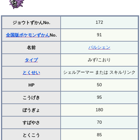
172
ジョウトずかんNo.
91
全国版ポケモンずかん
No.
パルシェン
名前
みず/こおり
タイプ
シェルアーマー または スキルリンク
とくせい
50
HP
95
こうげき
180
ぼうぎょ
70
すばやさ
85
とくこう