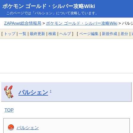
ポケモン ゴールド・シルバー攻略Wiki
このページでは「パルシェン」について攻略しています。
ZAPAnet総合情報局
>
ポケモン ゴールド・シルバー攻略Wiki
> パル
[
トップ
|
一覧
|
最終更新
|
検索
|
ヘルプ
] [
ページ編集
|
新規作成
|
差分
|
パルシェン
†
TOP
パルシェン