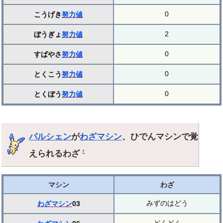
0
こうげき
努力値
2
ぼうぎょ
努力値
0
すばやさ
努力値
0
とくこう
努力値
0
とくぼう
努力値
パルシェン
が
わざマシン
、ひでんマシンで覚
えられるわざ
†
マシン
わざ
みずのはどう
わざマシン
03