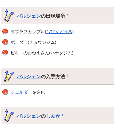
パルシェン
の出現場所
†
ラブラブカップル(
47ばんどうろ
)
ボーダー(チョウジジム)
ビキニのおねえさん(ハナダジム)
パルシェン
の入手方法
†
シェルダー
を進化
パルシェン
の
しんか
†