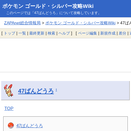
ポケモン ゴールド・シルバー攻略Wiki
このページでは「47ばんどうろ」について攻略しています。
ZAPAnet総合情報局
>
ポケモン ゴールド・シルバー攻略Wiki
> 47
[
トップ
|
一覧
|
最終更新
|
検索
|
ヘルプ
] [
ページ編集
|
新規作成
|
差分
|
47ばんどうろ
†
TOP
47ばんどうろ