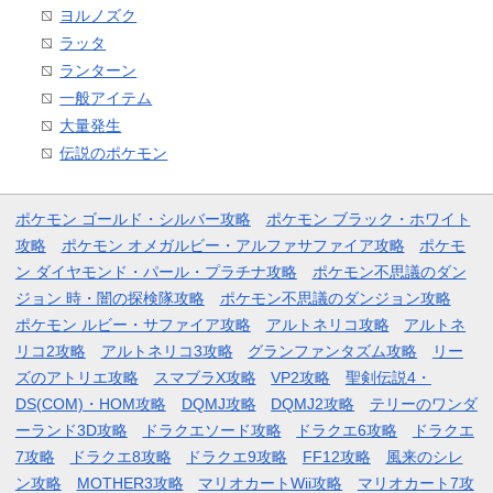
ヨルノズク
ラッタ
ランターン
一般アイテム
大量発生
伝説のポケモン
ポケモン ゴールド・シルバー攻略
ポケモン ブラック・ホワイト
攻略
ポケモン オメガルビー・アルファサファイア攻略
ポケモ
ン ダイヤモンド・パール・プラチナ攻略
ポケモン不思議のダン
ジョン 時・闇の探検隊攻略
ポケモン不思議のダンジョン攻略
ポケモン ルビー・サファイア攻略
アルトネリコ攻略
アルトネ
リコ2攻略
アルトネリコ3攻略
グランファンタズム攻略
リー
ズのアトリエ攻略
スマブラX攻略
VP2攻略
聖剣伝説4・
DS(COM)・HOM攻略
DQMJ攻略
DQMJ2攻略
テリーのワンダ
ーランド3D攻略
ドラクエソード攻略
ドラクエ6攻略
ドラクエ
7攻略
ドラクエ8攻略
ドラクエ9攻略
FF12攻略
風来のシレ
ン攻略
MOTHER3攻略
マリオカートWii攻略
マリオカート7攻