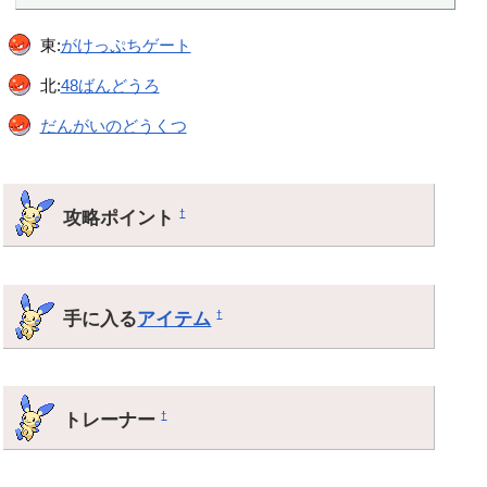
東:
がけっぷちゲート
北:
48ばんどうろ
だんがいのどうくつ
攻略ポイント
†
手に入る
アイテム
†
トレーナー
†