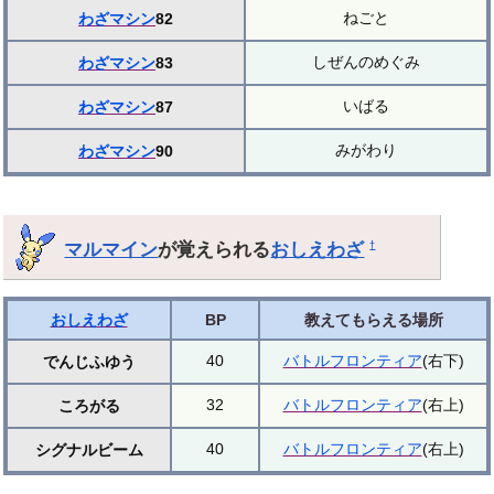
ねごと
わざマシン
82
しぜんのめぐみ
わざマシン
83
いばる
わざマシン
87
みがわり
わざマシン
90
マルマイン
が覚えられる
おしえわざ
†
おしえわざ
BP
教えてもらえる場所
40
バトルフロンティア
(右下)
でんじふゆう
32
バトルフロンティア
(右上)
ころがる
40
バトルフロンティア
(右上)
シグナルビーム