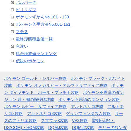
パルパーク
ビリリダマ
ポケモンずかんNo.101～150
ポケモン入手方法No.001-151
マチス
最終形態種族値一覧
色違い
総合種族値ランキング
伝説のポケモン
ポケモン ゴールド・シルバー攻略
ポケモン ブラック・ホワイト
攻略
ポケモン オメガルビー・アルファサファイア攻略
ポケモ
ン ダイヤモンド・パール・プラチナ攻略
ポケモン不思議のダン
ジョン 時・闇の探検隊攻略
ポケモン不思議のダンジョン攻略
ポケモン ルビー・サファイア攻略
アルトネリコ攻略
アルトネ
リコ2攻略
アルトネリコ3攻略
グランファンタズム攻略
リー
ズのアトリエ攻略
スマブラX攻略
VP2攻略
聖剣伝説4・
DS(COM)・HOM攻略
DQMJ攻略
DQMJ2攻略
テリーのワンダ