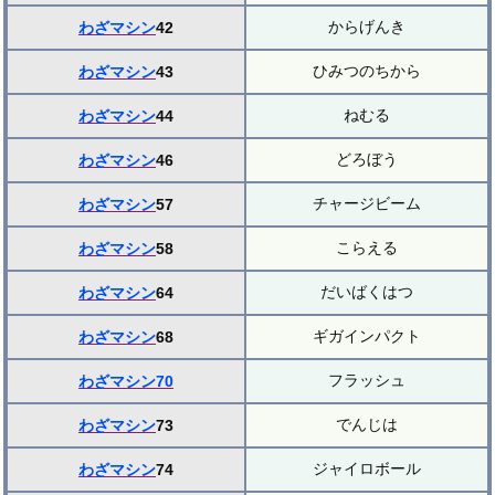
からげんき
わざマシン
42
ひみつのちから
わざマシン
43
ねむる
わざマシン
44
どろぼう
わざマシン
46
チャージビーム
わざマシン
57
こらえる
わざマシン
58
だいばくはつ
わざマシン
64
ギガインパクト
わざマシン
68
フラッシュ
わざマシン70
でんじは
わざマシン
73
ジャイロボール
わざマシン
74