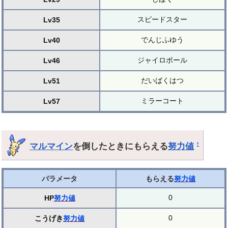
スピードスター
Lv35
でんじふゆう
Lv40
ジャイロボール
Lv46
だいばくはつ
Lv51
ミラーコート
Lv57
マルマイン
を倒したときにもらえる
努力値
†
パラメータ
もらえる
努力値
0
HP
努力値
0
こうげき
努力値