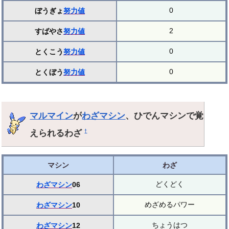
0
ぼうぎょ
努力値
2
すばやさ
努力値
0
とくこう
努力値
0
とくぼう
努力値
マルマイン
が
わざマシン
、ひでんマシンで覚
えられるわざ
†
マシン
わざ
どくどく
わざマシン
06
めざめるパワー
わざマシン
10
ちょうはつ
わざマシン
12