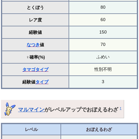
80
とくぼう
60
レア度
150
経験値
70
なつき
値
ふめい
♀確率(%)
性別不明
タマゴ
タイプ
3
経験値
タイプ
マルマイン
がレベルアップでおぼえるわざ
†
レベル
おぼえるわざ