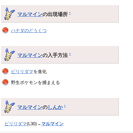
マルマイン
の出現場所
†
ハナダのどうくつ
マルマイン
の入手方法
†
ビリリダマ
を進化
野生ポケモンを捕まえる
マルマイン
の
しんか
†
ビリリダマ
(L30)→
マルマイン