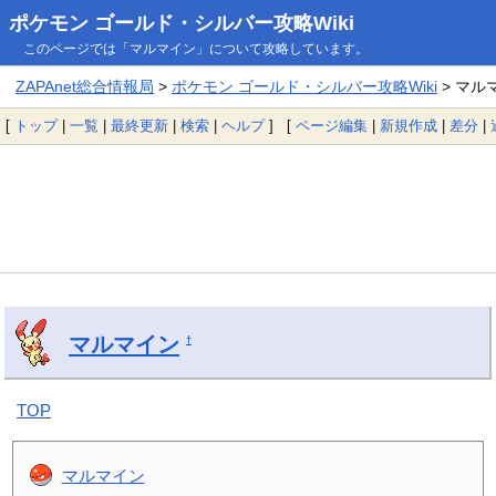
ポケモン ゴールド・シルバー攻略Wiki
このページでは「マルマイン」について攻略しています。
ZAPAnet総合情報局
>
ポケモン ゴールド・シルバー攻略Wiki
> マル
[
トップ
|
一覧
|
最終更新
|
検索
|
ヘルプ
] [
ページ編集
|
新規作成
|
差分
|
マルマイン
†
TOP
マルマイン