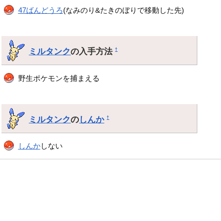
47ばんどうろ
(なみのり&たきのぼりで移動した先)
ミルタンク
の入手方法
†
野生ポケモンを捕まえる
ミルタンク
の
しんか
†
しんか
しない