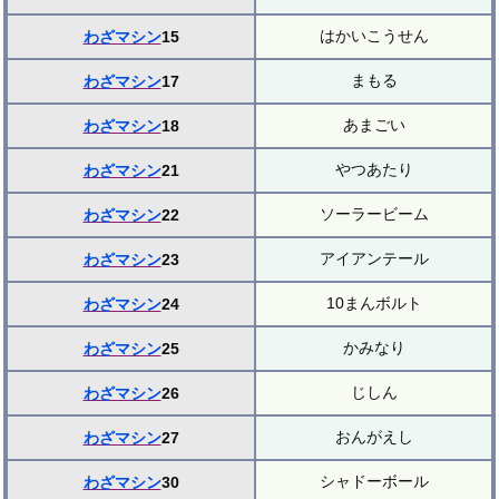
はかいこうせん
わざマシン
15
まもる
わざマシン
17
あまごい
わざマシン
18
やつあたり
わざマシン
21
ソーラービーム
わざマシン
22
アイアンテール
わざマシン
23
10まんボルト
わざマシン
24
かみなり
わざマシン
25
じしん
わざマシン
26
おんがえし
わざマシン
27
シャドーボール
わざマシン
30