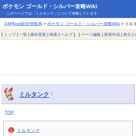
ポケモン ゴールド・シルバー攻略Wiki
このページでは「ミルタンク」について攻略しています。
ZAPAnet総合情報局
>
ポケモン ゴールド・シルバー攻略Wiki
> ミル
[
トップ
|
一覧
|
最終更新
|
検索
|
ヘルプ
] [
ページ編集
|
新規作成
|
差分
|
ミルタンク
†
TOP
ミルタンク