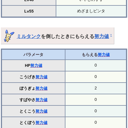
めざましビンタ
Lv55
ミルタンク
を倒したときにもらえる
努力値
†
パラメータ
もらえる
努力値
0
HP
努力値
0
こうげき
努力値
2
ぼうぎょ
努力値
0
すばやさ
努力値
0
とくこう
努力値
0
とくぼう
努力値