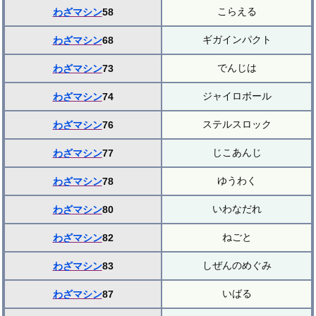
こらえる
わざマシン
58
ギガインパクト
わざマシン
68
でんじは
わざマシン
73
ジャイロボール
わざマシン
74
ステルスロック
わざマシン
76
じこあんじ
わざマシン
77
ゆうわく
わざマシン
78
いわなだれ
わざマシン
80
ねごと
わざマシン
82
しぜんのめぐみ
わざマシン
83
いばる
わざマシン
87