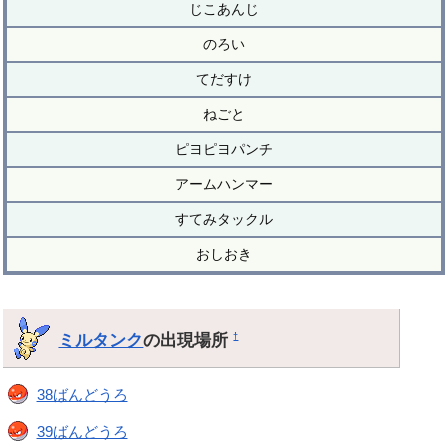
じこあんじ
のろい
てだすけ
ねごと
ピヨピヨパンチ
アームハンマー
すてみタックル
おしおき
ミルタンク
の出現場所
†
38ばんどうろ
39ばんどうろ