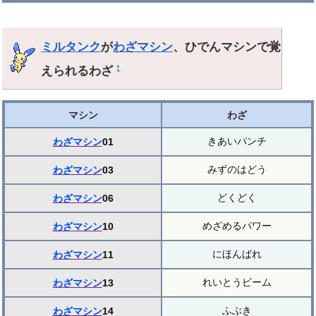
ミルタンク
が
わざマシン
、ひでんマシンで覚
えられるわざ
†
マシン
わざ
きあいパンチ
わざマシン
01
みずのはどう
わざマシン
03
どくどく
わざマシン
06
めざめるパワー
わざマシン
10
にほんばれ
わざマシン
11
れいとうビーム
わざマシン
13
ふぶき
わざマシン
14