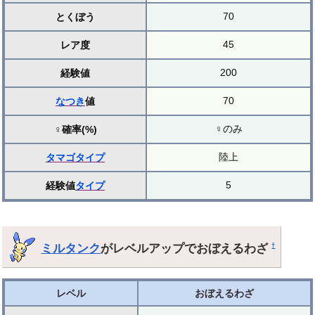
70
とくぼう
45
レア度
200
経験値
70
なつき
値
♀のみ
♀確率(%)
陸上
タマゴ
タイプ
5
経験値
タイプ
ミルタンク
がレベルアップでおぼえるわざ
†
レベル
おぼえるわざ