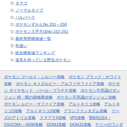
タマゴ
ノーマルタイプ
パルパーク
ポケモンずかんNo.201～250
ポケモン入手方法No.152-251
最終形態種族値一覧
色違い
総合種族値ランキング
道具を持っている野生ポケモン
ポケモン ゴールド・シルバー攻略
ポケモン ブラック・ホワイト
攻略
ポケモン オメガルビー・アルファサファイア攻略
ポケモ
ン ダイヤモンド・パール・プラチナ攻略
ポケモン不思議のダン
ジョン 時・闇の探検隊攻略
ポケモン不思議のダンジョン攻略
ポケモン ルビー・サファイア攻略
アルトネリコ攻略
アルトネ
リコ2攻略
アルトネリコ3攻略
グランファンタズム攻略
リー
ズのアトリエ攻略
スマブラX攻略
VP2攻略
聖剣伝説4・
DS(COM)・HOM攻略
DQMJ攻略
DQMJ2攻略
テリーのワンダ