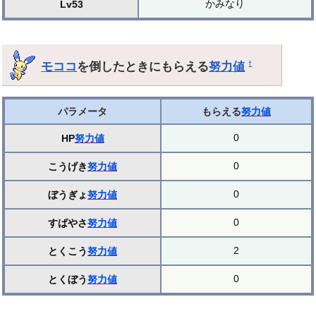
かみなり
Lv53
モココ
を倒したときにもらえる
努力値
†
パラメータ
もらえる
努力値
0
HP
努力値
0
こうげき
努力値
0
ぼうぎょ
努力値
0
すばやさ
努力値
2
とくこう
努力値
0
とくぼう
努力値