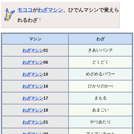
モココ
が
わざマシン
、ひでんマシンで覚えら
れるわざ
†
マシン
わざ
きあいパンチ
わざマシン
01
どくどく
わざマシン
06
めざめるパワー
わざマシン
10
ひかりのかべ
わざマシン
16
まもる
わざマシン
17
あまごい
わざマシン
18
やつあたり
わざマシン
21
アイアンテール