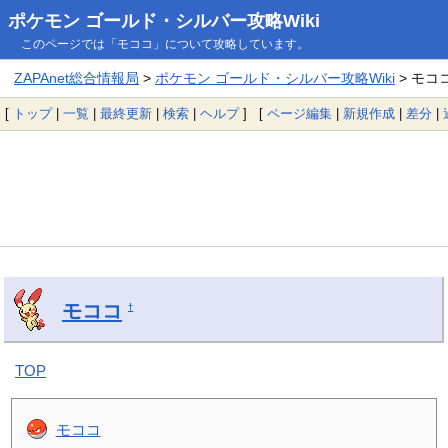
ポケモン ゴールド・シルバー攻略Wiki
このページでは「モココ」について攻略しています。
ZAPAnet総合情報局
>
ポケモン ゴールド・シルバー攻略Wiki
> モコ
[
トップ
|
一覧
|
最終更新
|
検索
|
ヘルプ
] [
ページ編集
|
新規作成
|
差分
|
モココ
†
TOP
モココ