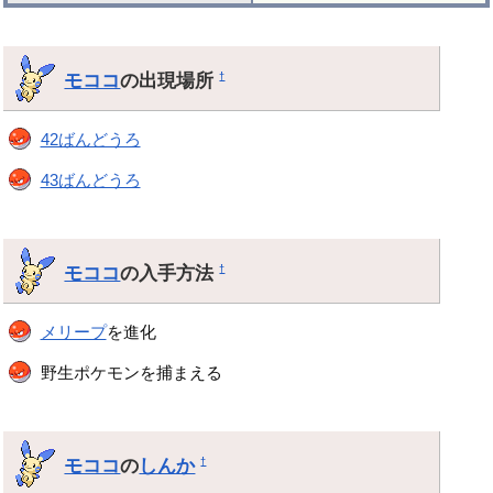
モココ
の出現場所
†
42ばんどうろ
43ばんどうろ
モココ
の入手方法
†
メリープ
を進化
野生ポケモンを捕まえる
モココ
の
しんか
†