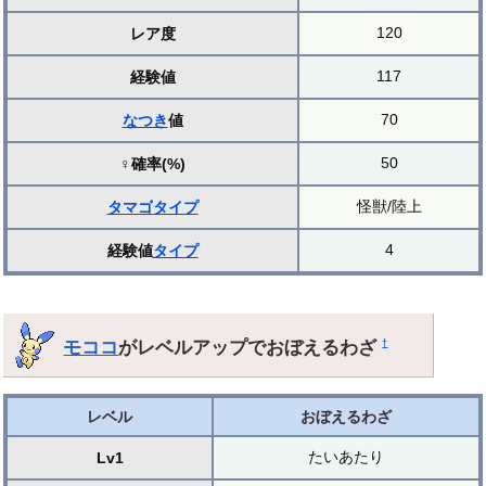
120
レア度
117
経験値
70
なつき
値
50
♀確率(%)
怪獣/陸上
タマゴ
タイプ
4
経験値
タイプ
モココ
がレベルアップでおぼえるわざ
†
レベル
おぼえるわざ
たいあたり
Lv1