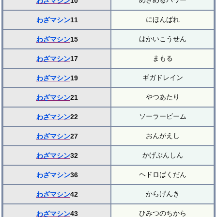
めざめるパワー
わざマシン
10
にほんばれ
わざマシン
11
はかいこうせん
わざマシン
15
まもる
わざマシン
17
ギガドレイン
わざマシン
19
やつあたり
わざマシン
21
ソーラービーム
わざマシン
22
おんがえし
わざマシン
27
かげぶんしん
わざマシン
32
ヘドロばくだん
わざマシン
36
からげんき
わざマシン
42
ひみつのちから
わざマシン
43