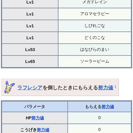
メガドレイン
Lv1
アロマセラピー
Lv1
しびれごな
Lv1
どくのこな
Lv1
はなびらのまい
Lv53
ソーラービーム
Lv65
ラフレシア
を倒したときにもらえる
努力値
†
パラメータ
もらえる
努力値
0
HP
努力値
0
こうげき
努力値