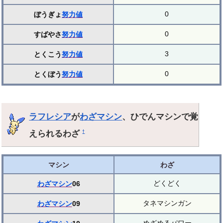
0
ぼうぎょ
努力値
0
すばやさ
努力値
3
とくこう
努力値
0
とくぼう
努力値
ラフレシア
が
わざマシン
、ひでんマシンで覚
えられるわざ
†
マシン
わざ
どくどく
わざマシン
06
タネマシンガン
わざマシン
09