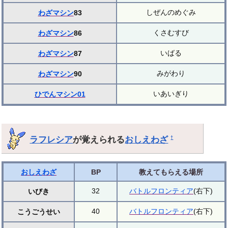
しぜんのめぐみ
わざマシン
83
くさむすび
わざマシン
86
いばる
わざマシン
87
みがわり
わざマシン
90
いあいぎり
ひでんマシン01
ラフレシア
が覚えられる
おしえわざ
†
おしえわざ
BP
教えてもらえる場所
32
バトルフロンティア
(右下)
いびき
40
バトルフロンティア
(右下)
こうごうせい