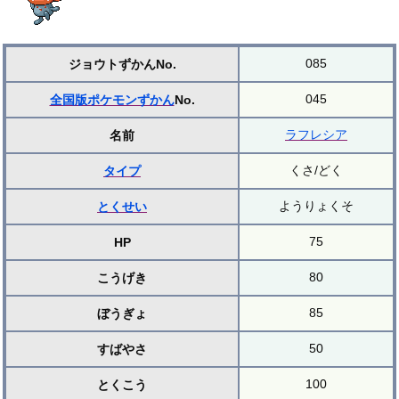
085
ジョウトずかんNo.
045
全国版ポケモンずかん
No.
ラフレシア
名前
くさ/どく
タイプ
ようりょくそ
とくせい
75
HP
80
こうげき
85
ぼうぎょ
50
すばやさ
100
とくこう