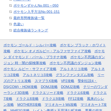
ポケモンずかんNo.001～050
ポケモン入手方法No.001-151
最終形態種族値一覧
色違い
総合種族値ランキング
ポケモン ゴールド・シルバー攻略
ポケモン ブラック・ホワイト
攻略
ポケモン オメガルビー・アルファサファイア攻略
ポケモ
ン ダイヤモンド・パール・プラチナ攻略
ポケモン不思議のダン
ジョン 時・闇の探検隊攻略
ポケモン不思議のダンジョン攻略
ポケモン ルビー・サファイア攻略
アルトネリコ攻略
アルトネ
リコ2攻略
アルトネリコ3攻略
グランファンタズム攻略
リー
ズのアトリエ攻略
スマブラX攻略
VP2攻略
聖剣伝説4・
DS(COM)・HOM攻略
DQMJ攻略
DQMJ2攻略
テリーのワンダ
ーランド3D攻略
ドラクエソード攻略
ドラクエ6攻略
ドラクエ
7攻略
ドラクエ8攻略
ドラクエ9攻略
FF12攻略
風来のシレ
ン攻略
MOTHER3攻略
マリオカートWii攻略
マリオカート7攻
略
MHP2G攻略
レイトン教授と不思議な町攻略
悪魔の箱攻