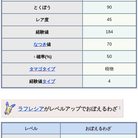
90
とくぼう
45
レア度
184
経験値
70
なつき
値
50
♀確率(%)
植物
タマゴ
タイプ
4
経験値
タイプ
ラフレシア
がレベルアップでおぼえるわざ
†
レベル
おぼえるわざ