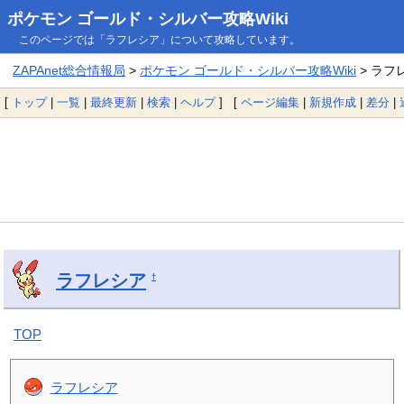
ポケモン ゴールド・シルバー攻略Wiki
このページでは「ラフレシア」について攻略しています。
ZAPAnet総合情報局
>
ポケモン ゴールド・シルバー攻略Wiki
> ラフ
[
トップ
|
一覧
|
最終更新
|
検索
|
ヘルプ
] [
ページ編集
|
新規作成
|
差分
|
ラフレシア
†
TOP
ラフレシア