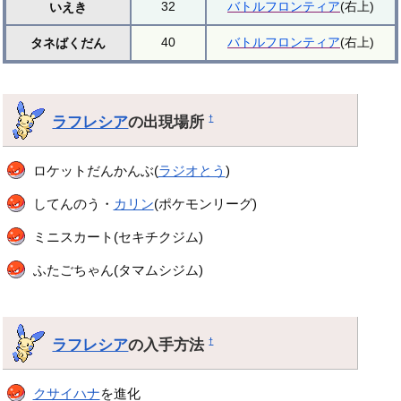
32
バトルフロンティア
(右上)
いえき
40
バトルフロンティア
(右上)
タネばくだん
ラフレシア
の出現場所
†
ロケットだんかんぶ(
ラジオとう
)
してんのう・
カリン
(ポケモンリーグ)
ミニスカート(セキチクジム)
ふたごちゃん(タマムシジム)
ラフレシア
の入手方法
†
クサイハナ
を進化