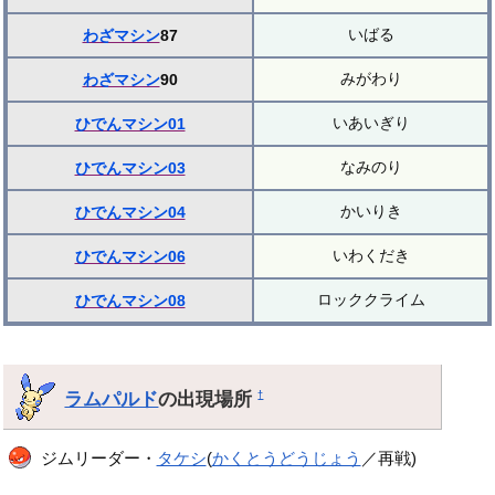
いばる
わざマシン
87
みがわり
わざマシン
90
いあいぎり
ひでんマシン01
なみのり
ひでんマシン03
かいりき
ひでんマシン04
いわくだき
ひでんマシン06
ロッククライム
ひでんマシン08
ラムパルド
の出現場所
†
ジムリーダー・
タケシ
(
かくとうどうじょう
／再戦)