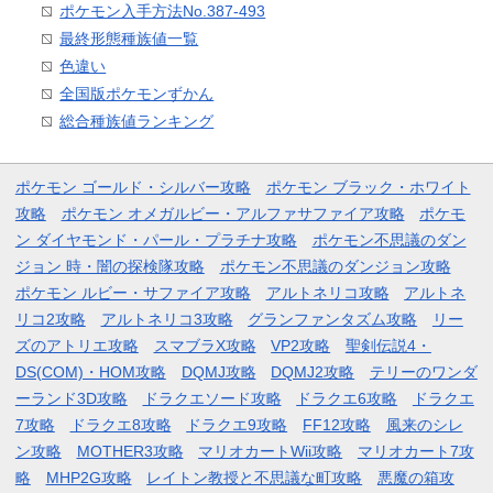
ポケモン入手方法No.387-493
最終形態種族値一覧
色違い
全国版ポケモンずかん
総合種族値ランキング
ポケモン ゴールド・シルバー攻略
ポケモン ブラック・ホワイト
攻略
ポケモン オメガルビー・アルファサファイア攻略
ポケモ
ン ダイヤモンド・パール・プラチナ攻略
ポケモン不思議のダン
ジョン 時・闇の探検隊攻略
ポケモン不思議のダンジョン攻略
ポケモン ルビー・サファイア攻略
アルトネリコ攻略
アルトネ
リコ2攻略
アルトネリコ3攻略
グランファンタズム攻略
リー
ズのアトリエ攻略
スマブラX攻略
VP2攻略
聖剣伝説4・
DS(COM)・HOM攻略
DQMJ攻略
DQMJ2攻略
テリーのワンダ
ーランド3D攻略
ドラクエソード攻略
ドラクエ6攻略
ドラクエ
7攻略
ドラクエ8攻略
ドラクエ9攻略
FF12攻略
風来のシレ
ン攻略
MOTHER3攻略
マリオカートWii攻略
マリオカート7攻
略
MHP2G攻略
レイトン教授と不思議な町攻略
悪魔の箱攻