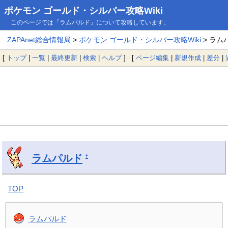
ポケモン ゴールド・シルバー攻略Wiki
このページでは「ラムパルド」について攻略しています。
ZAPAnet総合情報局
>
ポケモン ゴールド・シルバー攻略Wiki
> ラム
[
トップ
|
一覧
|
最終更新
|
検索
|
ヘルプ
] [
ページ編集
|
新規作成
|
差分
|
ラムパルド
†
TOP
ラムパルド