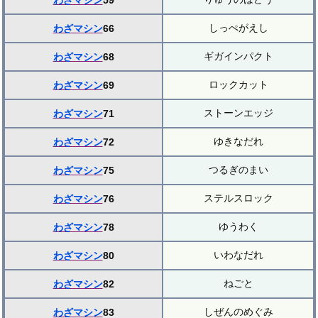
わざマシン
59
しっぺがえし
わざマシン
66
ギガインパクト
わざマシン
68
ロックカット
わざマシン
69
ストーンエッジ
わざマシン
71
ゆきなだれ
わざマシン
72
つるぎのまい
わざマシン
75
ステルスロック
わざマシン
76
ゆうわく
わざマシン
78
いわなだれ
わざマシン
80
ねごと
わざマシン
82
しぜんのめぐみ
わざマシン
83