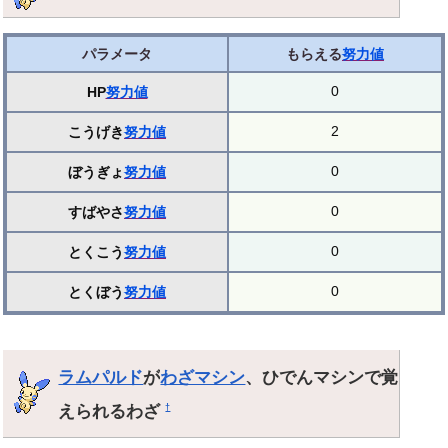
パラメータ
もらえる
努力値
0
HP
努力値
2
こうげき
努力値
0
ぼうぎょ
努力値
0
すばやさ
努力値
0
とくこう
努力値
0
とくぼう
努力値
ラムパルド
が
わざマシン
、ひでんマシンで覚
えられるわざ
†