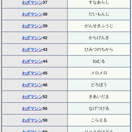
すなあらし
わざマシン
37
だいもんじ
わざマシン
38
がんせきふうじ
わざマシン
39
からげんき
わざマシン
42
ひみつのちから
わざマシン
43
ねむる
わざマシン
44
メロメロ
わざマシン
45
どろぼう
わざマシン
46
きあいだま
わざマシン
52
なげつける
わざマシン
56
こらえる
わざマシン
58
りゅうのはどう