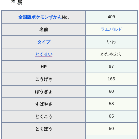
409
全国版ポケモンずかん
No.
ラムパルド
名前
いわ
タイプ
かたやぶり
とくせい
97
HP
165
こうげき
60
ぼうぎょ
58
すばやさ
65
とくこう
50
とくぼう