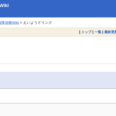
iki
攻略Wiki
> えいようドリンク
[
トップ
|
一覧
|
最終更