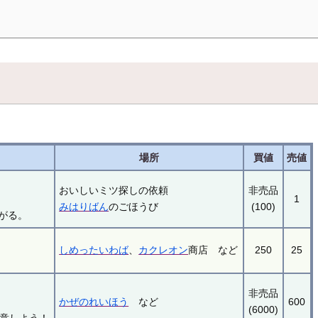
場所
買値
売値
おいしいミツ探しの依頼
非売品
1
みはりばん
のごほうび
(100)
上がる。
しめったいわば
、
カクレオン
商店 など
250
25
非売品
かぜのれいほう
など
600
(6000)
意しよう！