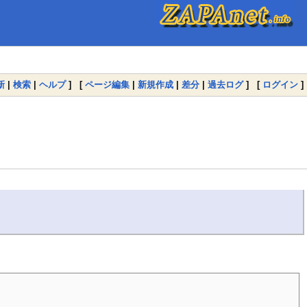
新
|
検索
|
ヘルプ
] [
ページ編集
|
新規作成
|
差分
|
過去ログ
] [
ログイン
]