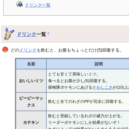
ドリンク一覧
ドリンク
一覧
†
どの
ドリンク
も飲むと、お腹もちょっとだけ(5)回復する。
名前
説明
とても甘くて美味しいミツ。
おいしいミツ
食べるとお腹が少し(5)回復する。
探検隊ポケモンにあげると
かしこさ
が(10)
ピーピーマッ
飲むと全てのわざのPPが完全に回復する。
クス
飲むと登録しているわざの威力が上がる。
カテキン
リーダーポケモンにしか効果がないぞ！
わざによっては効果がないものもあるので注