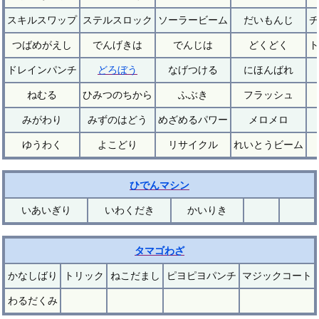
スキルスワップ
ステルスロック
ソーラービーム
だいもんじ
チ
つばめがえし
でんげきは
でんじは
どくどく
ト
ドレインパンチ
どろぼう
なげつける
にほんばれ
ねむる
ひみつのちから
ふぶき
フラッシュ
みがわり
みずのはどう
めざめるパワー
メロメロ
ゆうわく
よこどり
リサイクル
れいとうビーム
ひでんマシン
いあいぎり
いわくだき
かいりき
タマゴわざ
かなしばり
トリック
ねこだまし
ピヨピヨパンチ
マジックコート
わるだくみ