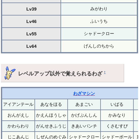
みがわり
Lv39
ふいうち
Lv46
シャドークロー
Lv55
げんしのちから
Lv64
レベルアップ以外で覚えられるわざ
†
わざマシン
アイアンテール
あなをほる
あまごい
いばる
おんがえし
かえんほうしゃ
かげぶんしん
かみなり
かわらわり
がんせきふうじ
きあいパンチ
くさむすび
じこあんじ
しぜんのめぐみ
シャドークロー
シャドーボール