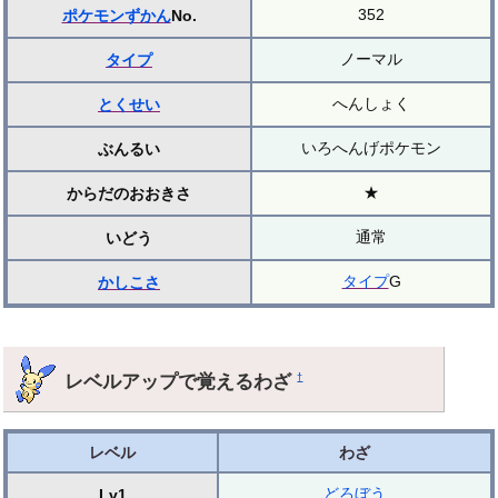
352
ポケモンずかん
No.
ノーマル
タイプ
へんしょく
とくせい
いろへんげポケモン
ぶんるい
★
からだのおおきさ
通常
いどう
タイプ
G
かしこさ
レベルアップで覚えるわざ
†
レベル
わざ
どろぼう
Lv1