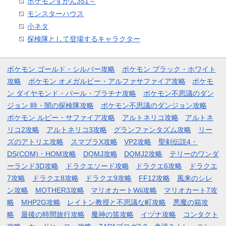
ポケモンずかん351～
モンスターハウス
小ネタ
探検隊として登場するキャラクター
ポケモン ゴールド・シルバー攻略
ポケモン ブラック・ホワイト
攻略
ポケモン オメガルビー・アルファサファイア攻略
ポケモ
ン ダイヤモンド・パール・プラチナ攻略
ポケモン不思議のダン
ジョン 時・闇の探検隊攻略
ポケモン不思議のダンジョン攻略
ポケモン ルビー・サファイア攻略
アルトネリコ攻略
アルトネ
リコ2攻略
アルトネリコ3攻略
グランファンタズム攻略
リー
ズのアトリエ攻略
スマブラX攻略
VP2攻略
聖剣伝説4・
DS(COM)・HOM攻略
DQMJ攻略
DQMJ2攻略
テリーのワンダ
ーランド3D攻略
ドラクエソード攻略
ドラクエ6攻略
ドラクエ
7攻略
ドラクエ8攻略
ドラクエ9攻略
FF12攻略
風来のシレ
ン攻略
MOTHER3攻略
マリオカートWii攻略
マリオカート7攻
略
MHP2G攻略
レイトン教授と不思議な町攻略
悪魔の箱攻
略
最後の時間旅行攻略
魔神の笛攻略
イヅナ攻略
コンタクト