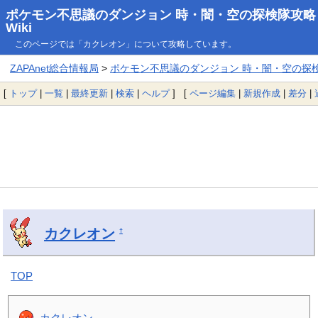
ポケモン不思議のダンジョン 時・闇・空の探検隊攻略
Wiki
このページでは「カクレオン」について攻略しています。
ZAPAnet総合情報局
>
ポケモン不思議のダンジョン 時・闇・空の探検隊
[
トップ
|
一覧
|
最終更新
|
検索
|
ヘルプ
] [
ページ編集
|
新規作成
|
差分
|
カクレオン
†
TOP
カクレオン