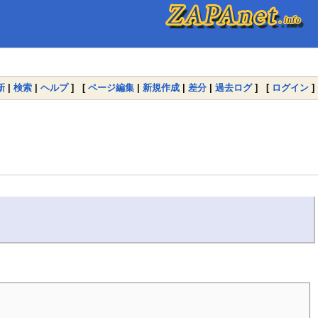
新
|
検索
|
ヘルプ
] [
ページ編集
|
新規作成
|
差分
|
過去ログ
] [
ログイン
]