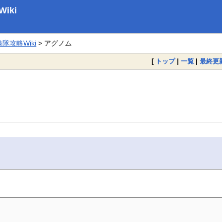
iki
攻略Wiki
> アグノム
[
トップ
|
一覧
|
最終更