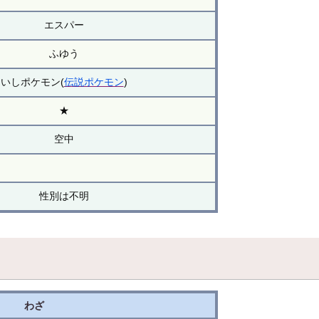
エスパー
ふゆう
いしポケモン(
伝説ポケモン
)
★
空中
性別は不明
わざ