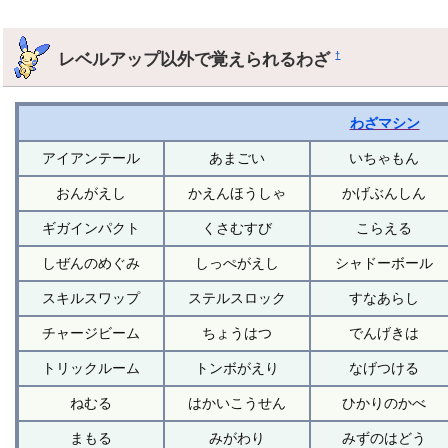
レベルアップ以外で覚えられるわざ
†
わざマシン
アイアンテール
あまごい
いちゃもん
おんがえし
かえんほうしゃ
かげぶんしん
ギガインパクト
くさむすび
こらえる
しぜんのめぐみ
しっぺがえし
シャドーボール
スキルスワップ
ステルスロック
すなあらし
チャージビーム
ちょうはつ
でんげきは
トリックルーム
トンボがえり
なげつける
ねむる
はかいこうせん
ひかりのかべ
まもる
みがわり
みずのはどう