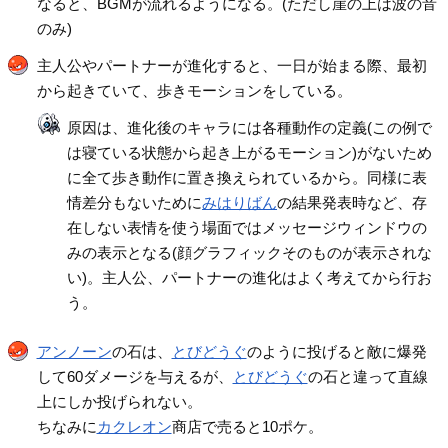
なると、BGMが流れるようになる。(ただし崖の上は波の音
のみ)
主人公やパートナーが進化すると、一日が始まる際、最初
から起きていて、歩きモーションをしている。
原因は、進化後のキャラには各種動作の定義(この例で
は寝ている状態から起き上がるモーション)がないため
に全て歩き動作に置き換えられているから。同様に表
情差分もないために
みはりばん
の結果発表時など、存
在しない表情を使う場面ではメッセージウィンドウの
みの表示となる(顔グラフィックそのものが表示されな
い)。主人公、パートナーの進化はよく考えてから行お
う。
アンノーン
の石は、
とびどうぐ
のように投げると敵に爆発
して60ダメージを与えるが、
とびどうぐ
の石と違って直線
上にしか投げられない。
ちなみに
カクレオン
商店で売ると10ポケ。