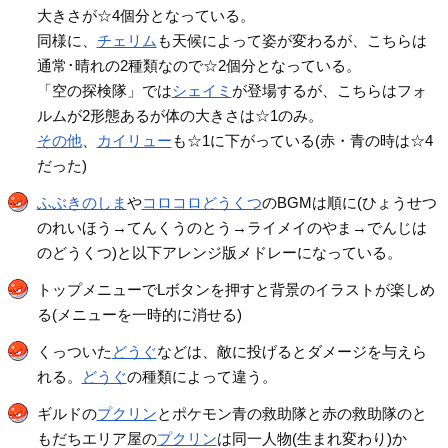
大きさが☆4個分となっている。
同様に、
チェリム
も天候によって姿が変わるが、こちらは
通常･晴れの2種類なので☆2個分となっている。
「空の探検隊」では
シェイミ
が登場するが、こちらはフォ
ルムが2形態あるが体の大きさは☆1のみ。
その他
、
カイリュー
も☆1に下がっている(赤・青の時は☆4
だった)
ふぶきのしま
や
コロコロどうくつ
のBGMは順に(ひょうせつ
のれいほう→てんくうのとう→ライメイのやま→でんじは
のどうくつ)と以下アレンジ版メドレーになっている。
トップメニューでLボタンを押すと背景のイラストが楽しめ
る(メニューを一時的に消せる)
くっついた
どうぐ
などは、敵に投げるとダメージを与えら
れる。
どうぐ
の種類によって違う。
ギルドの
プクリン
とポケモン青の救助隊と赤の救助隊のと
もだちエリア屋の
プクリン
は同一人物(生まれ変わり)か