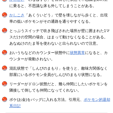
に乗ると、不思議な床も外してしまうことがある。
かしこさ
「あくういどう」で壁を壊しながら歩くと、出現
率の低いポケモンがその通路を通りやすくなる。
とっぷうスイッチで吹き飛ばされた場所が壁に囲まれた1マ
スだけの空間の場合、はまって動けなくなることがある。
あなぬけのたま等を使わないと出られないので注意。
おいうちなどのカウンター状態中に
状態異常
になると、カ
ウンターが発動されない。
混乱状態で「しんぴのまもり」を使うと、敵味方関係なく
部屋にいるポケモン全員がしんぴのまもり状態になる。
リーダーがドロン状態だと、幾ら仲間にしたいポケモンを
隣接して倒しても仲間になってくれない。
ポケ(お金)をバッグに入れる方法。引用元、
ポケモン的退却
系日記