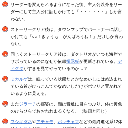
リーダーを変えられるようになった後、主人公以外をリー
ダーにして主人公に話しかけても「・・・・・・」しか言
わない。
ストーリークリア後は、タウンマップでパートナーに話し
かけても「○○！きょうも がんばろうね！」だけしか言わ
ない。
同じくストーリークリア後は、ダクトリオがいつも海岸で
サボっているのになぜか依頼
掲示板
が更新されている。
デ
ィグダ
がすきを見てやっているのか…？
ミカルゲ
は、眠っている状態だとかなめいしにはめ込まれ
ている首がひっこんでかなめいしだけがポツリと置かれて
いるように見える。
また
ジラーチ
の寝姿は、顔は普通に目をつぶり、体は黄色
のひらひらでおおわれまるくなる。（映画と同じ）
フシギダネ
や
アチャモ
、
ポッチャマ
などの最終進化系12体