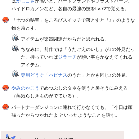
は
かしこさ
が高いと、ハードプラントやブラストバーン、
ハイドロカノンなど、各自の最強の技をLv.72で覚える。
「七つの秘宝」をころびスイッチで落とすと「♪」のような
物を落とす。
アイテムが楽器関連だからだと思われる。
ちなみに、前作では「うたごえのいし」が♪の外見だっ
た。持っていれば
ジラーチ
が願い事をかなえてくれる
アイテム。
専用どうぐ
「
ハピナス
のうた」とかも同じ♪の外見。
やみのかこう
でめつぶしのタネを使うと暑そうにみえる
（蒸気らしきものがでている）。
パートナーダンジョンに連れて行かなくても、「今日は頑
張ったからつかれたよ といったようなことを話す。