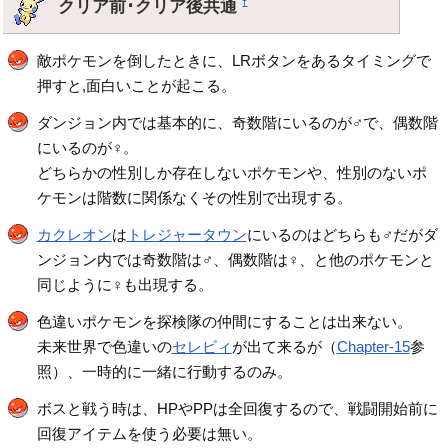
クリア前･クリア後共通
†
敵ポケモンを倒したときに、LRボタンをあるタイミングで
押すと,面白いことが起こる。
ダンジョン内では基本的に、奇数階にいるのが♂で、偶数階
にいるのが♀。
どちらかの性別しか存在しないポケモンや、性別のないポ
ケモンは階数に関係なくその性別で出現する。
カクレオン
は
トレジャータウン
にいるのはどちらも♂だがダ
ンジョン内では奇数階は♂、偶数階は♀、と他のポケモンと
同じように♀も出現する。
色違いポケモンを探検隊の仲間にすることは出来ない。
未来世界で色違いの
セレビィ
が出て来るが（
Chapter-15
参
照）、一時的に一緒に行動するのみ。
ボスと戦う時は、HPやPPは全回復するので、戦闘開始前に
回復アイテムを使う必要は無い。