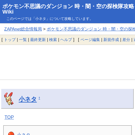
ポケモン不思議のダンジョン 時・闇・空の探検隊攻略
Wiki
このページでは「小ネタ」について攻略しています。
ZAPAnet総合情報局
>
ポケモン不思議のダンジョン 時・闇・空の探検隊
[
トップ
|
一覧
|
最終更新
|
検索
|
ヘルプ
] [
ページ編集
|
新規作成
|
差分
|
小ネタ
†
TOP
小ネタ