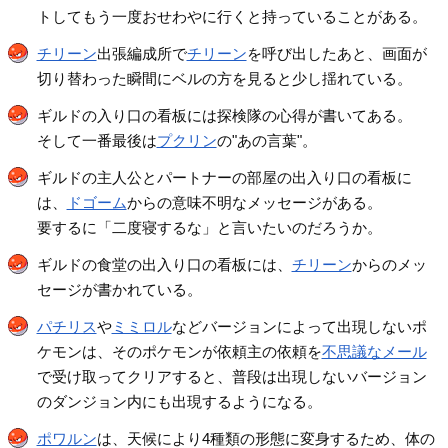
トしてもう一度おせわやに行くと持っていることがある。
チリーン
出張編成所で
チリーン
を呼び出したあと、画面が
切り替わった瞬間にベルの方を見ると少し揺れている。
ギルドの入り口の看板には探検隊の心得が書いてある。
そして一番最後は
プクリン
の"あの言葉"。
ギルドの主人公とパートナーの部屋の出入り口の看板に
は、
ドゴーム
からの意味不明なメッセージがある。
要するに「二度寝するな」と言いたいのだろうか。
ギルドの食堂の出入り口の看板には、
チリーン
からのメッ
セージが書かれている。
パチリス
や
ミミロル
などバージョンによって出現しないポ
ケモンは、そのポケモンが依頼主の依頼を
不思議なメール
で受け取ってクリアすると、普段は出現しないバージョン
のダンジョン内にも出現するようになる。
ポワルン
は、天候により4種類の形態に変身するため、体の