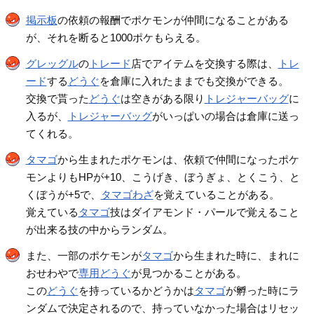
掲示板
の依頼の報酬でポケモンが仲間になることがある
が、それを断ると1000ポケもらえる。
グレッグル
の
トレード
店でアイテムを交換する際は、
トレ
ード
する
どうぐ
を倉庫に入れたままでも交換ができる。
交換で貰った
どうぐ
は空きがある限り
トレジャーバッグ
に
入るが、
トレジャーバッグ
がいっぱいの場合は倉庫に送っ
てくれる。
タマゴ
から生まれたポケモンは、依頼で仲間になったポケ
モンよりもHPが+10、こうげき、ぼうぎょ、とくこう、と
くぼうが+5で、
タマゴわざ
を覚えていることがある。
覚えている
タマゴ
技はダイアモンド・パールで覚えること
が出来る技の中からランダム。
また、一部のポケモンが
タマゴ
から生まれた時に、まれに
おせわやで
専用どうぐ
が見つかることがある。
この
どうぐ
を持っているかどうかは
タマゴ
が孵った時にラ
ンダムで決定されるので、持っていなかった場合はリセッ