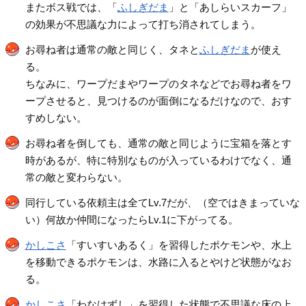
またボス戦では、「
ふしぎだま
」と「あしらいスカーフ」
の効果が不思議な力によって打ち消されてしまう。
お尋ね者は通常の敵と同じく、タネと
ふしぎだま
が使え
る。
ちなみに、ワープだまやワープのタネなどでお尋ね者をワ
ープさせると、見つけるのが面倒になるだけなので、おす
すめしない。
お尋ね者を倒しても、通常の敵と同じように宝箱を落とす
時があるが、特に特別なものが入っているわけでなく、通
常の敵と変わらない。
同行している依頼主は全てLv.7だが、（空ではきまっていな
い）何故か仲間になったらLv.1に下がってる。
かしこさ
「すいすいあるく」を習得したポケモンや、水上
を移動できるポケモンは、水路に入るとやけど状態がなお
る。
かしこさ
「わなはずし」を習得した状態で不思議な床の上