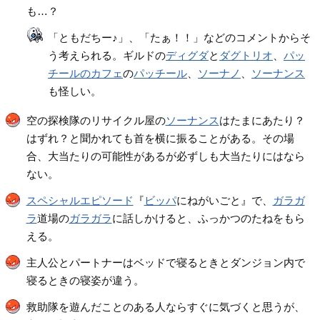
も…？
「ともだちー♪」、「たぁ！！」などのコメントからそ
う考えられる。ギルドの
ディグダ
と
ダグトリオ
、
パッ
チールのカフェ
の
パッチール
、
ソーナノ
、
ソーナンス
も怪しい。
空の探検隊のリサイクル屋の
ソーナンス
はたまにあたり？
はずれ？と聞かれても首を横に振ることがある。その場
合、大当たりの可能性があるが必ずしも大当たりにはなら
ない。
スペシャルエピソード
『
ビッパ
にねがいごと』で、
ガラガ
ラ
道場の
ガラガラ
に話しかけると、ふっかつのたねをもら
える。
主人公とパートナーはベッドで寝るときとダンジョン内で
寝るときの寝姿が違う。
救助隊を遊んだことのある人ならすぐに気づくと思うが、