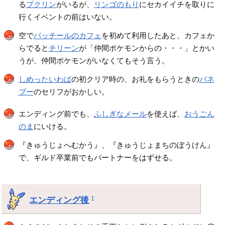
る
プクリン
がいるが、
リンゴのもり
にセカイイチを取りに
行くイベントの前はいない。
空で
パッチールのカフェ
を初めて利用したあと、カフェか
らでると
チリーン
が「仲間ポケモンからの・・・」とかい
うが、仲間ポケモンがいなくてもそう言う。
しめったいわば
の初クリア時の、お礼をもらうときの
バネ
ブー
のセリフがおかしい。
エンディング前でも、
ふしぎなメール
を使えば、
おうごん
のま
にいける。
『きゅうじょへむかう』、『きゅうじょまちのぼうけん』
で、ギルド卒業前でもパートナーをはずせる。
エンディング後
†