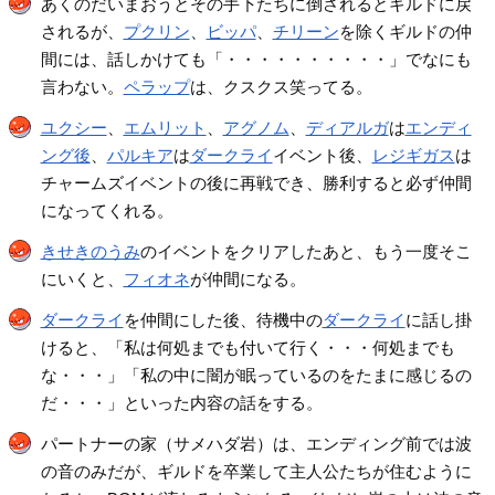
あくのだいまおうとその手下たちに倒されるとギルドに戻
されるが、
プクリン
、
ビッパ
、
チリーン
を除くギルドの仲
間には、話しかけても「・・・・・・・・・・」でなにも
言わない。
ペラップ
は、クスクス笑ってる。
ユクシー
、
エムリット
、
アグノム
、
ディアルガ
は
エンディ
ング後
、
パルキア
は
ダークライ
イベント後、
レジギガス
は
チャームズイベントの後に再戦でき、勝利すると必ず仲間
になってくれる。
きせきのうみ
のイベントをクリアしたあと、もう一度そこ
にいくと、
フィオネ
が仲間になる。
ダークライ
を仲間にした後、待機中の
ダークライ
に話し掛
けると、「私は何処までも付いて行く・・・何処までも
な・・・」「私の中に闇が眠っているのをたまに感じるの
だ・・・」といった内容の話をする。
パートナーの家（サメハダ岩）は、エンディング前では波
の音のみだが、ギルドを卒業して主人公たちが住むように