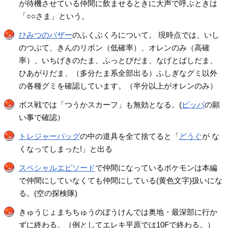
が待機させている仲間に飲ませるときに大声で呼ぶときは
「○○さま」という。
ひみつのバザー
のふくぶくろについて。 現時点では、いし
のつぶて、きんのリボン（低確率）、オレンのみ（高確
率）、いちげきのたま、ふっとびだま、なげとばしだま、
ひあがりだま、（多分たま系全部出る）ふしぎなグミ以外
の各種グミを確認しています。（半分以上がオレンのみ）
ボス戦では「つうかスカーフ」も無効となる。(
ビッパ
の願
い事で確認）
トレジャーバッグ
の中の道具を全て捨てると「
どうぐ
が な
くなってしまった!」と出る
スペシャルエピソード
で仲間になっているポケモンは本編
で仲間にしていなくても仲間にしている(黄色文字)扱いにな
る。(空の探検隊)
きゅうじょまちちゅうのぼうけんでは奥地・最深部に行か
ずに終わる。（例としてエレキ平原では10Fで終わる。）