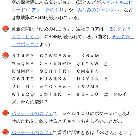
空の探検隊にあるダンジョン、(ほとんどが
スペシャルエピ
ソード
)「
アンコクのもり
」や「
みなみのジャングル
」など
は救助隊のBGMが使われている。
黄金の間は「ゆめのむこう」、宝物フロアは「
ほしのどう
くつ おくち
」のBGMが使われている。(曲名は
そらのジュ
ークボックス
より)
５Ｔ４ＦＹ Ｃ０Ｗ＠５８＝ －Ｋ６＃Ｍ
％％ＱＮＰ Ｃ－７６Ｓ＠＠ ＱＴＹＸＷ と
ＫＭＭＰ＝ ９ＣＨＹＦＲＨ ＣＭ＆ＰＮ
Ｃ６ＲＴ９ ＫＪ＆＆Ｋ＆－ ＨＫＹＪＮ と
２５Ｔ６７ ＝１Ｃ７８＆＋ ７＆２Ｍ３
ＷＴ９２Ｑ ３＠７％Ｋ＝－ ＃５－１０ は「タルイー
ズ」からの依頼？
パッチールのカフェ
で、レベル１００のポケモンにしあわ
せのたねを、飲ませるとチョットおもしろいことが…
パッチールのカフェ
で普通に話すときは「○○さん」という