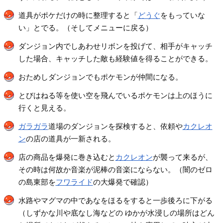
道具がポケだけの時に整理すると「
どうぐ
をもっていな
い」とでる。（そしてメニューに戻る）
ダンジョン内でしあわせリボンを投げて、相手がキャッチ
した場合、キャッチした敵も経験値を得ることができる。
おためしダンジョンでもポケモンが仲間になる。
とびはねる等を使い空を飛んでいるポケモンは上のほうに
行くと見える。
ガラガラ
道場のダンジョンを探検すると、依頼や
カクレオ
ン
の店の道具が一新される。
店の商品を爆発に巻き込むと
カクレオン
が襲って来るが、
その時は何故か音楽が泥棒の音楽にならない。（闇のゼロ
の島東部を
フワライド
の大爆発で確認）
水路やマグマの中であなをほるをすると一歩後ろに下がる
（しずかな川や底なし海などの ゆかが水浸しの場所はどん