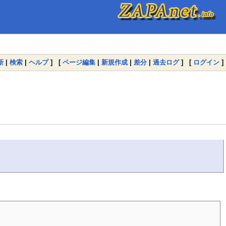
新
|
検索
|
ヘルプ
] [
ページ編集
|
新規作成
|
差分
|
過去ログ
] [
ログイン
]