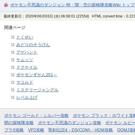
ポケモン不思議のダンジョン 時・闇・空の探検隊攻略Wiki トッ
最終更新日：2020年06月03日 (水) 06:08:01
(2255d)
HTML convert time：0.223
関連ページ
とくせい
みどりのそうげん
アゲハント
ケムッソ
ドクケイル
ポケモンずかん251～
マユルド
ミステリージャングル
レベル上げ
ポケモン ゴールド・シルバー攻略
ポケモン ブラック・ホワイト攻
闇の探検隊攻略
ポケモン不思議のダンジョン攻略
ポケモン ルビ
ブラX攻略
VP2攻略
聖剣伝説4・DS(COM)・HOM攻略
DQMJ攻