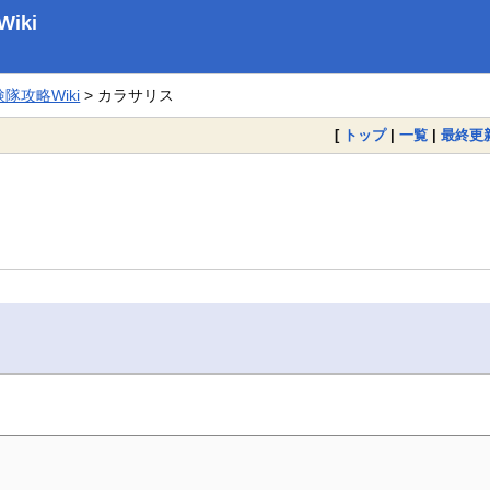
iki
攻略Wiki
> カラサリス
[
トップ
|
一覧
|
最終更