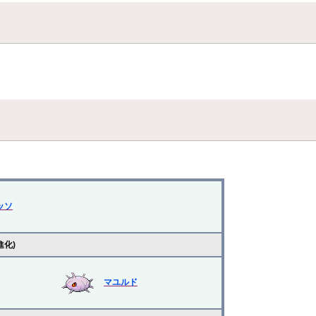
ッソ
進化)
マユルド