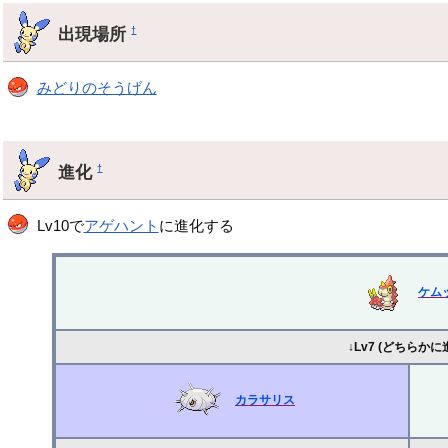
出現場所
†
みどりのそうげん
進化
†
Lv10で
アゲハント
に進化する
ケム
↓Lv7 (どちらかに
カラサリス