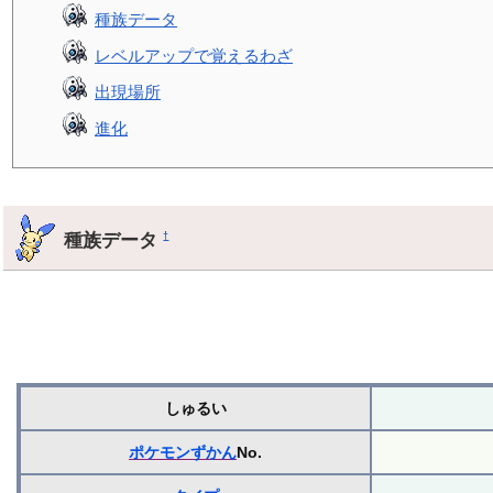
種族データ
レベルアップで覚えるわざ
出現場所
進化
種族データ
†
しゅるい
ポケモンずかん
No.