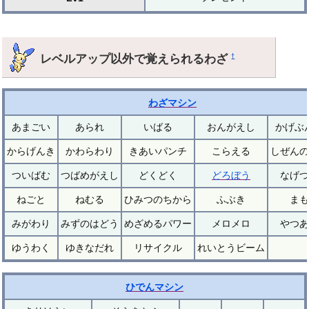
レベルアップ以外で覚えられるわざ
†
わざマシン
あまごい
あられ
いばる
おんがえし
かげぶ
からげんき
かわらわり
きあいパンチ
こらえる
しぜんの
ついばむ
つばめがえし
どくどく
どろぼう
なげつ
ねごと
ねむる
ひみつのちから
ふぶき
まも
みがわり
みずのはどう
めざめるパワー
メロメロ
やつあ
ゆうわく
ゆきなだれ
リサイクル
れいとうビーム
ひでんマシン