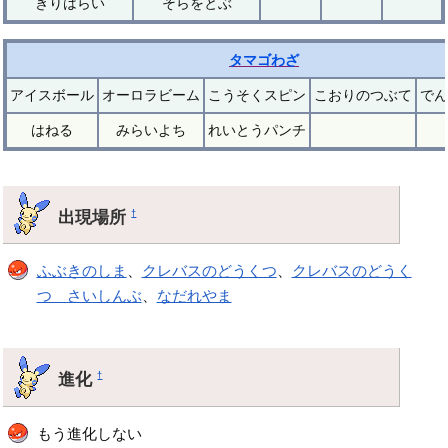
きりはらい
そらをとぶ
タマゴわざ
アイスボール
オーロラビーム
こうそくスピン
こおりのつぶて
でん
はねる
みらいよち
れいとうパンチ
出現場所
†
ふぶきのしま
、
クレバスのどうくつ
、
クレバスのどうく
つ さいしんぶ
、
なだれやま
進化
†
もう進化しない