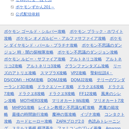
ポケモンずかん201～
公式配信依頼
ポケモン ゴールド・シルバー攻略
ポケモン ブラック・ホワイト
攻略
ポケモン オメガルビー・アルファサファイア攻略
ポケモ
ン ダイヤモンド・パール・プラチナ攻略
ポケモン不思議のダン
ジョン 時・闇の探検隊攻略
ポケモン不思議のダンジョン攻略
ポケモン ルビー・サファイア攻略
アルトネリコ攻略
アルトネ
リコ2攻略
アルトネリコ3攻略
グランファンタズム攻略
リー
ズのアトリエ攻略
スマブラX攻略
VP2攻略
聖剣伝説4・
DS(COM)・HOM攻略
DQMJ攻略
DQMJ2攻略
テリーのワンダ
ーランド3D攻略
ドラクエソード攻略
ドラクエ6攻略
ドラクエ
7攻略
ドラクエ8攻略
ドラクエ9攻略
FF12攻略
風来のシレ
ン攻略
MOTHER3攻略
マリオカートWii攻略
マリオカート7攻
略
MHP2G攻略
レイトン教授と不思議な町攻略
悪魔の箱攻
略
最後の時間旅行攻略
魔神の笛攻略
イヅナ攻略
コンタクト
攻略
カードヒーロー攻略
ZAPAブログ2.0
色読みトレーニン
グ
ステルス将棋 棋譜再生
ファミコンのプレイ画像
Amazon