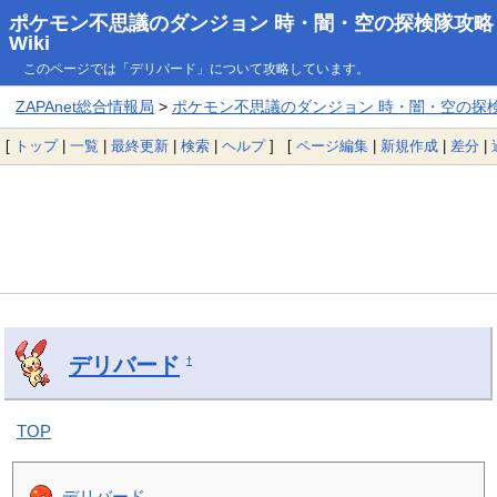
ポケモン不思議のダンジョン 時・闇・空の探検隊攻略
Wiki
このページでは「デリバード」について攻略しています。
ZAPAnet総合情報局
>
ポケモン不思議のダンジョン 時・闇・空の探検隊
[
トップ
|
一覧
|
最終更新
|
検索
|
ヘルプ
] [
ページ編集
|
新規作成
|
差分
|
デリバード
†
TOP
デリバード