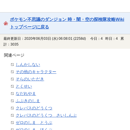
ポケモン不思議のダンジョン 時・闇・空の探検隊攻略Wiki
トップページに戻る
最終更新日：2020年06月03日 (水) 06:08:01
(2258d)
今日：4 昨日：4 累
計：3035
関連ページ
しんかしない
その他のキャラクター
そらのいただき
とくせい
なだれやま
ふぶきのしま
クレバスのどうくつ
クレバスのどうくつ さいしんぶ
ゼロのしま とうぶ
ゼロのしま ほくぶ