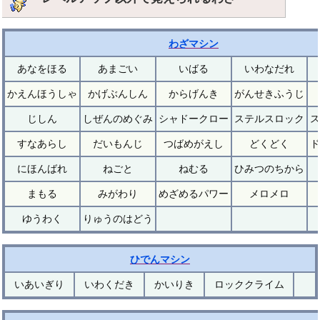
わざマシン
あなをほる
あまごい
いばる
いわなだれ
かえんほうしゃ
かげぶんしん
からげんき
がんせきふうじ
じしん
しぜんのめぐみ
シャドークロー
ステルスロック
ス
すなあらし
だいもんじ
つばめがえし
どくどく
ド
にほんばれ
ねごと
ねむる
ひみつのちから
まもる
みがわり
めざめるパワー
メロメロ
ゆうわく
りゅうのはどう
ひでんマシン
いあいぎり
いわくだき
かいりき
ロッククライム