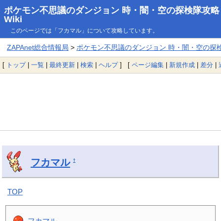
ポケモン不思議のダンジョン 時・闇・空の探検隊攻略
Wiki
このページでは「フカマル」について攻略しています。
ZAPAnet総合情報局
>
ポケモン不思議のダンジョン 時・闇・空の探検隊
[
トップ
|
一覧
|
最終更新
|
検索
|
ヘルプ
] [
ページ編集
|
新規作成
|
差分
|
フカマル
†
TOP
フカマル