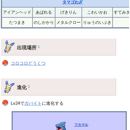
タマゴわざ
アイアンヘッド
あばれる
げきりん
こわいかお
すてみタ
たつまき
のしかかり
メタルクロー
りゅうのいぶき
出現場所
†
コロコロどうくつ
進化
†
Lv24で
ガバイト
に進化する
フカマル