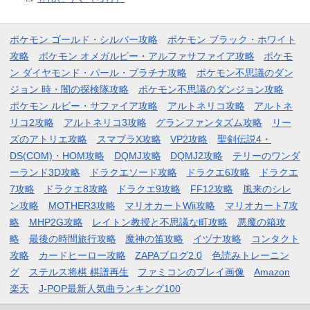
ポケモン ゴールド・シルバー攻略
ポケモン ブラック・ホワイト
攻略
ポケモン オメガルビー・アルファサファイア攻略
ポケモ
ン ダイヤモンド・パール・プラチナ攻略
ポケモン不思議のダン
ジョン 時・闇の探検隊攻略
ポケモン不思議のダンジョン攻略
ポケモン ルビー・サファイア攻略
アルトネリコ攻略
アルトネ
リコ2攻略
アルトネリコ3攻略
グランファンタズム攻略
リー
ズのアトリエ攻略
スマブラX攻略
VP2攻略
聖剣伝説4・
DS(COM)・HOM攻略
DQMJ攻略
DQMJ2攻略
テリーのワンダ
ーランド3D攻略
ドラクエソード攻略
ドラクエ6攻略
ドラクエ
7攻略
ドラクエ8攻略
ドラクエ9攻略
FF12攻略
風来のシレ
ン攻略
MOTHER3攻略
マリオカートWii攻略
マリオカート7攻
略
MHP2G攻略
レイトン教授と不思議な町攻略
悪魔の箱攻
略
最後の時間旅行攻略
魔神の笛攻略
イヅナ攻略
コンタクト
攻略
カードヒーロー攻略
ZAPAブログ2.0
色読みトレーニン
グ
ステルス将棋 棋譜再生
ファミコンのプレイ画像
Amazon
楽天
J-POP最新人気曲ランキング100