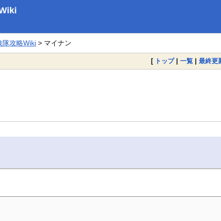
iki
攻略Wiki
> マイナン
[
トップ
|
一覧
|
最終更