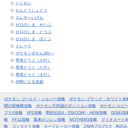
とくせい
なんとうしょとう
エレキへいげん
ゼロのしま せいぶ
ゼロのしま とうぶ
ゼロのしま ほくぶ
トレード
ポケモンずかん301～
専用どうぐ（さ行）
専用どうぐ（た行）
専用どうぐ（ま行）
仲間になる依頼
ポケモン ゴールド・シルバー攻略
ポケモン ブラック・ホワイト攻
闇の探検隊攻略
ポケモン不思議のダンジョン攻略
ポケモン ルビ
ブラX攻略
VP2攻略
聖剣伝説4・DS(COM)・HOM攻略
DQMJ攻
略
FF12攻略
風来のシレン攻略
MOTHER3攻略
マリオカートW
略
コンタクト攻略
カードヒーロー攻略
ZAPAブログ2.0
色読み