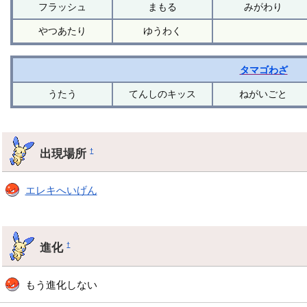
フラッシュ
まもる
みがわり
やつあたり
ゆうわく
タマゴわざ
うたう
てんしのキッス
ねがいごと
出現場所
†
エレキへいげん
進化
†
もう進化しない