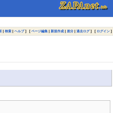
新
|
検索
|
ヘルプ
] [
ページ編集
|
新規作成
|
差分
|
過去ログ
] [
ログイン
]