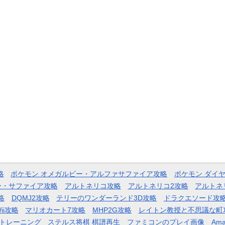
略
ポケモン オメガルビー・アルファサファイア攻略
ポケモン ダイ
ー・サファイア攻略
アルトネリコ攻略
アルトネリコ2攻略
アルトネ
略
DQMJ2攻略
テリーのワンダーランド3D攻略
ドラクエソード攻
ii攻略
マリオカート7攻略
MHP2G攻略
レイトン教授と不思議な町
トレーニング
ステルス将棋 棋譜再生
ファミコンのプレイ画像
Ama