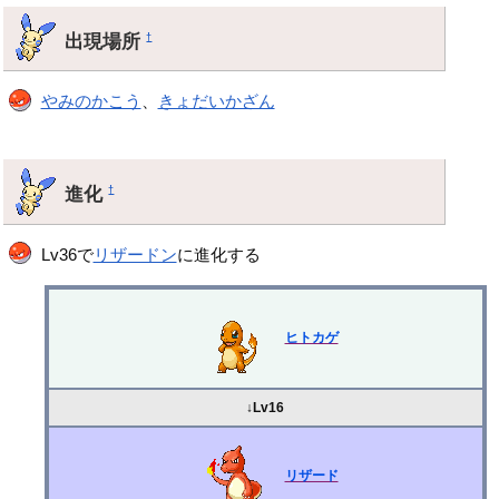
出現場所
†
やみのかこう
、
きょだいかざん
進化
†
Lv36で
リザードン
に進化する
ヒトカゲ
↓Lv16
リザード