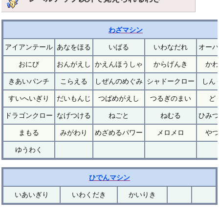
わざマシン
アイアンテール
あなをほる
いばる
いわなだれ
オーバ
おにび
おんがえし
かえんほうしゃ
からげんき
かわ
きあいパンチ
こらえる
しぜんのめぐみ
シャドークロー
しん
すいへいぎり
だいもんじ
つばめがえし
つるぎのまい
ど
ドラゴンクロー
なげつける
ねごと
ねむる
ひみつ
まもる
みがわり
めざめるパワー
メロメロ
やつ
ゆうわく
ひでんマシン
いあいぎり
いわくだき
かいりき