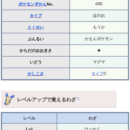
005
ポケモンずかん
No.
ほのお
タイプ
もうか
とくせい
かえんポケモン
ぶんるい
★
からだのおおきさ
マグマ
いどう
タイプ
C
かしこさ
レベルアップで覚えるわざ
†
レベル
わざ
ひっかく
Lv1