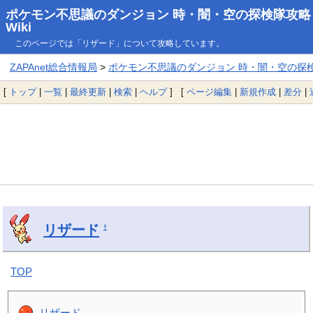
ポケモン不思議のダンジョン 時・闇・空の探検隊攻略
Wiki
このページでは「リザード」について攻略しています。
ZAPAnet総合情報局
>
ポケモン不思議のダンジョン 時・闇・空の探検隊
[
トップ
|
一覧
|
最終更新
|
検索
|
ヘルプ
] [
ページ編集
|
新規作成
|
差分
|
リザード
†
TOP
リザード