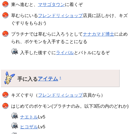
東へ進むと、
マサゴタウン
に着くぞ
草むらにいる
フレンドリィショップ
店員に話しかけ、キズ
ぐすりをもらおう
プラチナでは草むらに入ろうとして
ナナカマド博士
に止め
られ、ポケモンを入手することになる
入手した後すぐに
ライバル
とバトルになるぞ
手に入る
アイテム
†
キズぐすり（
フレンドリィショップ
店員から）
はじめてのポケモン(プラチナのみ。以下3匹の内のどれか)
ナエトル
Lv5
ヒコザル
Lv5