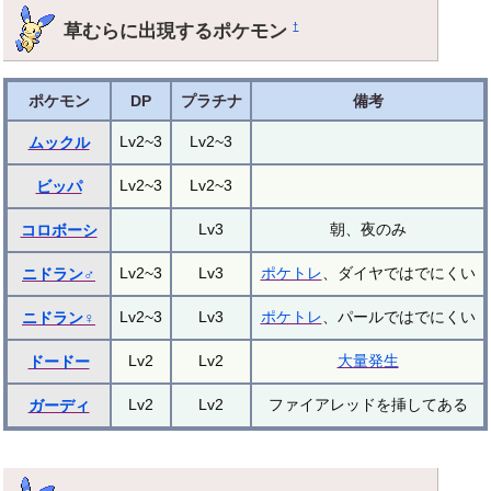
草むらに出現するポケモン
†
ポケモン
DP
プラチナ
備考
Lv2~3
Lv2~3
ムックル
Lv2~3
Lv2~3
ビッパ
Lv3
朝、夜のみ
コロボーシ
Lv2~3
Lv3
ポケトレ
、ダイヤではでにくい
ニドラン♂
Lv2~3
Lv3
ポケトレ
、パールではでにくい
ニドラン♀
Lv2
Lv2
大量発生
ドードー
Lv2
Lv2
ファイアレッドを挿してある
ガーディ