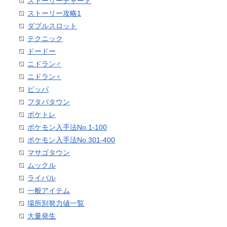
ストーリーチャート
ストーリー攻略1
ダブルスロット
テクニック
ドードー
ニドラン♂
ニドラン♀
ビッパ
フタバタウン
ポケトレ
ポケモン入手法No.1-100
ポケモン入手法No.301-400
マサゴタウン
ムックル
ライバル
一般アイテム
場所別努力値一覧
大量発生