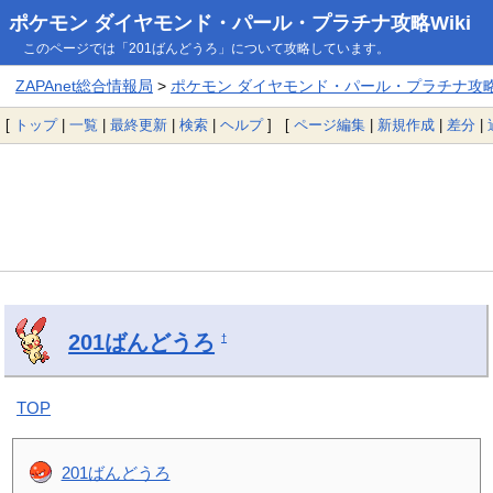
ポケモン ダイヤモンド・パール・プラチナ攻略Wiki
このページでは「201ばんどうろ」について攻略しています。
ZAPAnet総合情報局
>
ポケモン ダイヤモンド・パール・プラチナ攻略W
[
トップ
|
一覧
|
最終更新
|
検索
|
ヘルプ
] [
ページ編集
|
新規作成
|
差分
|
201ばんどうろ
†
TOP
201ばんどうろ