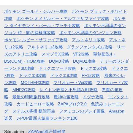
ポケモン ゴールド・シルバー攻略
ポケモン ブラック・ホワイト
攻略
ポケモン オメガルビー・アルファサファイア攻略
ポケモ
ン ダイヤモンド・パール・プラチナ攻略
ポケモン不思議のダン
ジョン 時・闇の探検隊攻略
ポケモン不思議のダンジョン攻略
ポケモン ルビー・サファイア攻略
アルトネリコ攻略
アルトネ
リコ2攻略
アルトネリコ3攻略
グランファンタズム攻略
リー
ズのアトリエ攻略
スマブラX攻略
VP2攻略
聖剣伝説4・
DS(COM)・HOM攻略
DQMJ攻略
DQMJ2攻略
テリーのワンダ
ーランド3D攻略
ドラクエソード攻略
ドラクエ6攻略
ドラクエ
7攻略
ドラクエ8攻略
ドラクエ9攻略
FF12攻略
風来のシレ
ン攻略
MOTHER3攻略
マリオカートWii攻略
マリオカート7攻
略
MHP2G攻略
レイトン教授と不思議な町攻略
悪魔の箱攻
略
最後の時間旅行攻略
魔神の笛攻略
イヅナ攻略
コンタクト
攻略
カードヒーロー攻略
ZAPAブログ2.0
色読みトレーニン
グ
ステルス将棋 棋譜再生
ファミコンのプレイ画像
Amazon
楽天
J-POP最新人気曲ランキング100
Site admin：
ZAPAnet総合情報局