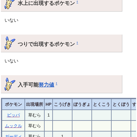
水上に出現するポケモン
†
いない
つりで出現するポケモン
†
いない
入手可能
努力値
†
ポケモン
出現場所
HP
こうげき
ぼうぎょ
とくこう
とくぼう
す
ビッパ
草むら
1
ムックル
草むら
ガーディ
草むら
1