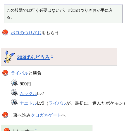
この段階では行く必要はないが、ボロのつりざおが手に入
る。
ボロのつりざお
をもらう
203ばんどうろ
†
ライバル
と勝負
900円
ムックル
Lv7
ナエトル
Lv9（
ライバル
が、最初に、選んだポケモン）
↓東へ進み
クロガネゲート
へ
†