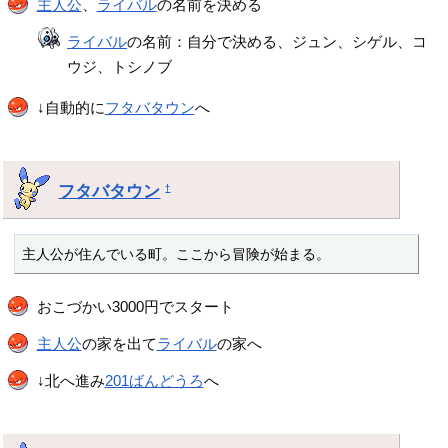
主人公
、
ライバル
の名前を決める
ライバル
の名前：自分で決める、ジュン、シゲル、コ
ウジ、トシノブ
↓自動的に
フタバタウン
へ
フタバタウン
†
主人公が住んでいる町。ここから冒険が始まる。
おこづかい3000円でスタート
主人公
の家を出て
ライバル
の家へ
↓北へ進み
201ばんどうろ
へ