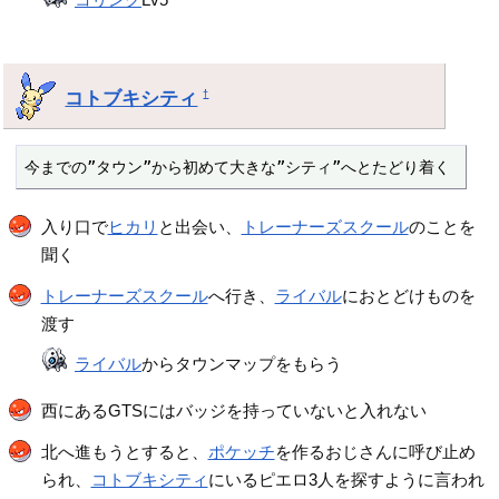
コトブキシティ
†
今までの”タウン”から初めて大きな”シティ”へとたどり着く
入り口で
ヒカリ
と出会い、
トレーナーズスクール
のことを
聞く
トレーナーズスクール
へ行き、
ライバル
におとどけものを
渡す
ライバル
からタウンマップをもらう
西にあるGTSにはバッジを持っていないと入れない
北へ進もうとすると、
ポケッチ
を作るおじさんに呼び止め
られ、
コトブキシティ
にいるピエロ3人を探すように言われ