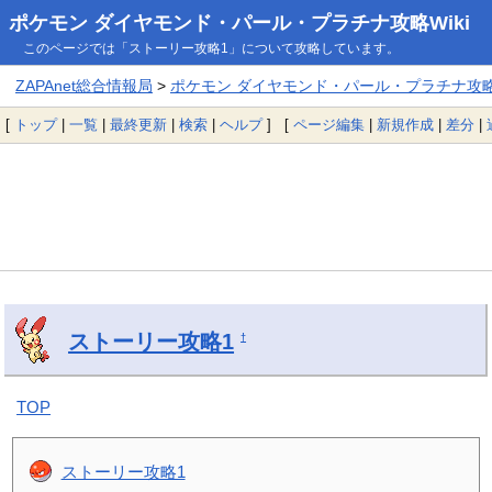
ポケモン ダイヤモンド・パール・プラチナ攻略Wiki
このページでは「ストーリー攻略1」について攻略しています。
ZAPAnet総合情報局
>
ポケモン ダイヤモンド・パール・プラチナ攻略W
[
トップ
|
一覧
|
最終更新
|
検索
|
ヘルプ
] [
ページ編集
|
新規作成
|
差分
|
ストーリー攻略1
†
TOP
ストーリー攻略1