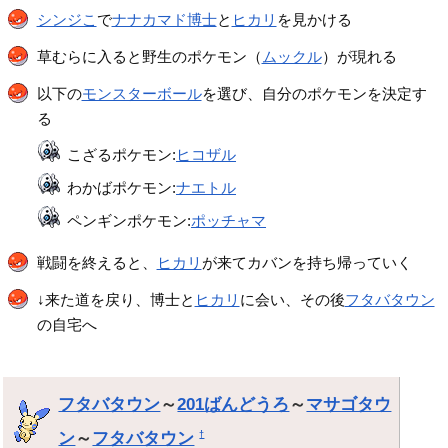
シンジこ
で
ナナカマド博士
と
ヒカリ
を見かける
草むらに入ると野生のポケモン（
ムックル
）が現れる
以下の
モンスターボール
を選び、自分のポケモンを決定す
る
こざるポケモン:
ヒコザル
わかばポケモン:
ナエトル
ペンギンポケモン:
ポッチャマ
戦闘を終えると、
ヒカリ
が来てカバンを持ち帰っていく
↓来た道を戻り、博士と
ヒカリ
に会い、その後
フタバタウン
の自宅へ
フタバタウン
～
201ばんどうろ
～
マサゴタウ
ン
～
フタバタウン
†