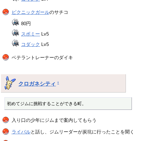
ピクニックガール
のサチコ
80円
スボミー
Lv5
コダック
Lv5
ベテラントレーナーのダイキ
クロガネシティ
†
初めてジムに挑戦することができる町。
入り口の少年にジムまで案内してもらう
ライバル
と話し、ジムリーダーが炭坑に行ったことを聞く