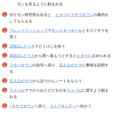
モンを見るように頼まれる
ポケモン研究所を出ると、
ヒカリ
に
マサゴタウン
の案内を
してもらえる
フレンドリィショップ
で
モンスターボール
とキズぐすりを
買う
219ばんどうろ
でどくけしを拾う
202ばんどうろ
から西へ進もうとすると
ヒカリ
に止められる
フタバタウン
の自宅へ戻り、
主人公のママ
に事情を説明す
る
主人公のママ
からぼうけんノートをもらう
ライバル
ママからおとどけものを
ライバル
に渡すよう頼ま
れる
↓
マサゴタウン
へ戻り、
コトブキシティ
へ向かう