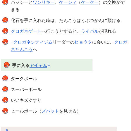
ハッシーと
ワンリキー
、
ケーシィ
（
ケーケー
）の交換がで
きる
化石を手に入れた時は、たんこうはくぶつかんに預ける
クロガネゲート
へ行こうとすると、
ライバル
が現れる
↓
クロガネシティジム
リーダーの
ヒョウタ
に会いに、
クロガ
ネたんこう
へ
†
手に入る
アイテム
ダークボール
スーパーボール
いいキズぐすり
ヒールボール（
ズバット
を見せる）