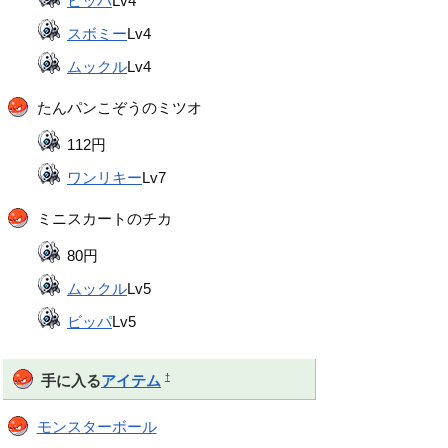
ビッパ
Lv4
スボミー
Lv4
ムックル
Lv4
たんパンこぞうのミツオ
112円
ワンリキー
Lv7
ミニスカートのチカ
80円
ムックル
Lv5
ビッパ
Lv5
†
手に入る
アイテム
モンスターボール