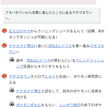
フタバタウンから北東に進んだところにあるマサゴタウン
へ。
主人公のママ
からランニングシューズをもらう（以降、Bボ
タンでダッシュが可能になる）
ナナカマド博士
に会いに
201ばんどうろ
を東へ進み
マサゴタ
ウン
へ
途中、
201ばんどうろ
の草むらにいる
フレンドリィショ
ップ
店員からキズぐすりをもらう
マサゴタウン
入り口で
ヒカリ
と出会い、ポケモン研究所に
入る
ナナカマド博士
と話をして、自分のポケモンに名前を
付ける
ポケモンずかん
をもらい、
シンオウ地方
の全てのポケ