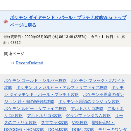
ポケモン ダイヤモンド・パール・プラチナ攻略Wiki トップ
ページに戻る
最終更新日：2020年06月03日 (水) 06:13:49
(2257d)
今日：1 昨日：4 累
計：63312
関連ページ
RecentDeleted
ポケモン ゴールド・シルバー攻略
ポケモン ブラック・ホワイト
攻略
ポケモン オメガルビー・アルファサファイア攻略
ポケモ
ン ダイヤモンド・パール・プラチナ攻略
ポケモン不思議のダン
ジョン 時・闇の探検隊攻略
ポケモン不思議のダンジョン攻略
ポケモン ルビー・サファイア攻略
アルトネリコ攻略
アルトネ
リコ2攻略
アルトネリコ3攻略
グランファンタズム攻略
リー
ズのアトリエ攻略
スマブラX攻略
VP2攻略
聖剣伝説4・
DS(COM)・HOM攻略
DQMJ攻略
DQMJ2攻略
テリーのワンダ