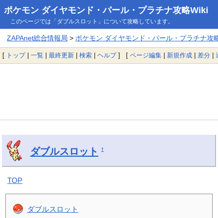
ポケモン ダイヤモンド・パール・プラチナ攻略Wiki
このページでは「ダブルスロット」について攻略しています。
ZAPAnet総合情報局
>
ポケモン ダイヤモンド・パール・プラチナ攻略W
[
トップ
|
一覧
|
最終更新
|
検索
|
ヘルプ
] [
ページ編集
|
新規作成
|
差分
|
ダブルスロット
†
TOP
ダブルスロット