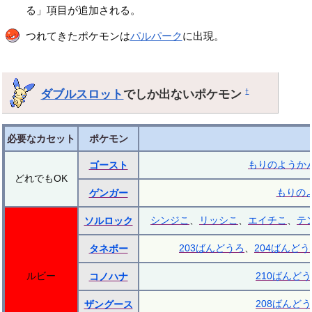
る」項目が追加される。
つれてきたポケモンは
パルパーク
に出現。
ダブルスロット
でしか出ないポケモン
†
必要なカセット
ポケモン
もりのようか
ゴースト
どれでもOK
もりの
ゲンガー
シンジこ
、
リッシこ
、
エイチこ
、
テ
ソルロック
203ばんどうろ
、
204ばんどう
タネボー
ルビー
210ばんど
コノハナ
208ばんど
ザングース