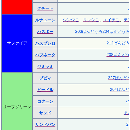
クチート
シンジこ
、
リッシこ
、
エイチこ
、
テ
ルナトーン
203ばんどうろ
204ばんどうろ
ハスボー
サファイア
212ばんど
ハスブレロ
208ばんど
ハブネーク
ヤミラミ
227ばんど
ブビィ
204ばん
ビードル
ハ
コクーン
リーフグリーン
ま
サンド
2
サンドパン