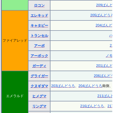
209ばん
ロコン
205ばんどう
エレキッド
204ばん
キャタピー
ハ
トランセル
ファイアレッド
2
アーボ
ノモ
アーボック
201ばん
ガーディ
206ばんど
グライガー
203ばんどうろ
、
204ばんどうろ
南側、
クヌギダマ
エメラルド
211ばん
ヒメグマ
216ばんどうろ
、
2
リングマ