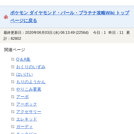
ポケモン ダイヤモンド・パール・プラチナ攻略Wiki トップ
ページに戻る
最終更新日：2020年06月03日 (水) 06:13:49
(2256d)
今日：1 昨日：11 累
計：82802
関連ページ
Q＆A集
おくりのいずみ
はいけい
もりのようかん
やりこみ要素
アーボ
アーボック
アクセサリー
エレキッド
ガーディ