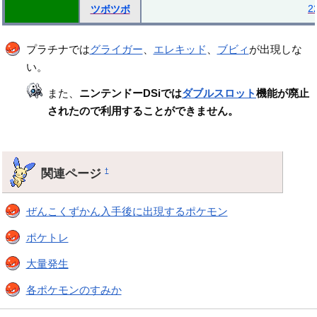
2
ツボツボ
プラチナでは
グライガー
、
エレキッド
、
ブビィ
が出現しな
い。
また、
ニンテンドーDSiでは
ダブルスロット
機能が廃止
されたので利用することができません。
関連ページ
†
ぜんこくずかん入手後に出現するポケモン
ポケトレ
大量発生
各ポケモンのすみか