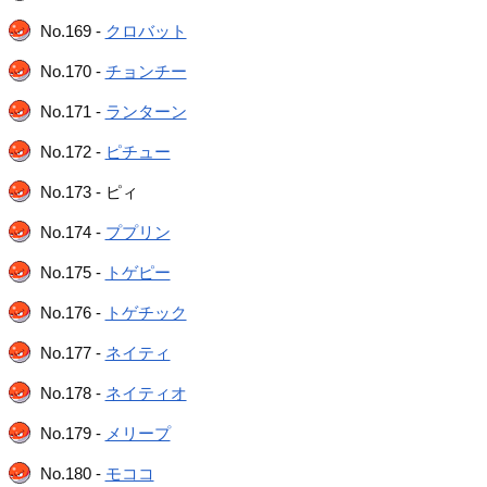
No.169 -
クロバット
No.170 -
チョンチー
No.171 -
ランターン
No.172 -
ピチュー
No.173 - ピィ
No.174 -
ププリン
No.175 -
トゲピー
No.176 -
トゲチック
No.177 -
ネイティ
No.178 -
ネイティオ
No.179 -
メリープ
No.180 -
モココ