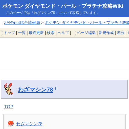
ポケモン ダイヤモンド・パール・プラチナ攻略Wiki
このページでは「わざマシン78」について攻略しています。
ZAPAnet総合情報局
>
ポケモン ダイヤモンド・パール・プラチナ攻略W
[
トップ
|
一覧
|
最終更新
|
検索
|
ヘルプ
] [
ページ編集
|
新規作成
|
差分
|
わざマシン78
†
TOP
わざマシン78