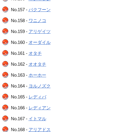
No.157 -
バクフーン
No.158 -
ワニノコ
No.159 -
アリゲイツ
No.160 -
オーダイル
No.161 -
オタチ
No.162 -
オオタチ
No.163 -
ホーホー
No.164 -
ヨルノズク
No.165 -
レディバ
No.166 -
レディアン
No.167 -
イトマル
No.168 -
アリアドス