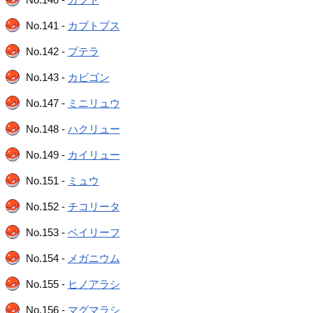
No.141 -
カブトプス
No.142 -
プテラ
No.143 -
カビゴン
No.147 -
ミニリュウ
No.148 -
ハクリュー
No.149 -
カイリュー
No.151 -
ミュウ
No.152 -
チコリータ
No.153 -
ベイリーフ
No.154 -
メガニウム
No.155 -
ヒノアラシ
No.156 -
マグマラシ