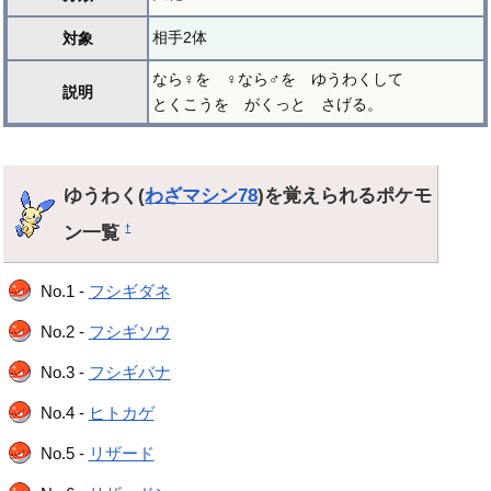
相手2体
対象
なら♀を ♀なら♂を ゆうわくして
説明
とくこうを がくっと さげる。
ゆうわく(
わざマシン78
)を覚えられるポケモ
ン一覧
†
No.1 -
フシギダネ
No.2 -
フシギソウ
No.3 -
フシギバナ
No.4 -
ヒトカゲ
No.5 -
リザード