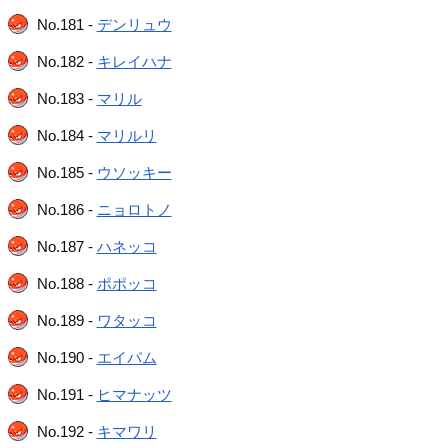
No.181 -
デンリュウ
No.182 -
キレイハナ
No.183 -
マリル
No.184 -
マリルリ
No.185 -
ウソッキー
No.186 -
ニョロトノ
No.187 -
ハネッコ
No.188 -
ポポッコ
No.189 -
ワタッコ
No.190 -
エイパム
No.191 -
ヒマナッツ
No.192 -
キマワリ