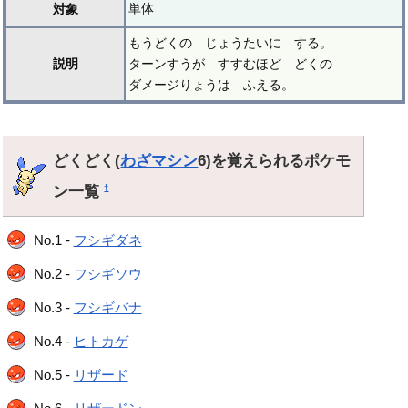
単体
対象
もうどくの じょうたいに する。
説明
ターンすうが すすむほど どくの
ダメージりょうは ふえる。
どくどく(
わざマシン
6)を覚えられるポケモ
ン一覧
†
No.1 -
フシギダネ
No.2 -
フシギソウ
No.3 -
フシギバナ
No.4 -
ヒトカゲ
No.5 -
リザード