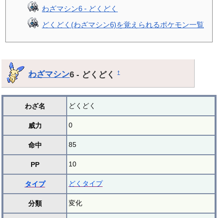
わざマシン6 - どくどく
どくどく(わざマシン6)を覚えられるポケモン一覧
わざマシン
6 - どくどく
†
どくどく
わざ名
0
威力
85
命中
10
PP
どくタイプ
タイプ
変化
分類