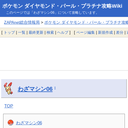
ポケモン ダイヤモンド・パール・プラチナ攻略Wiki
このページでは「わざマシン06」について攻略しています。
ZAPAnet総合情報局
>
ポケモン ダイヤモンド・パール・プラチナ攻略W
[
トップ
|
一覧
|
最終更新
|
検索
|
ヘルプ
] [
ページ編集
|
新規作成
|
差分
|
わざマシン06
†
TOP
わざマシン06