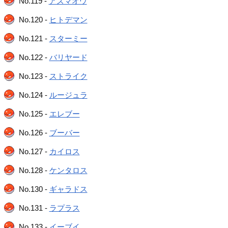
No.119 -
アズマオウ
No.120 -
ヒトデマン
No.121 -
スターミー
No.122 -
バリヤード
No.123 -
ストライク
No.124 -
ルージュラ
No.125 -
エレブー
No.126 -
ブーバー
No.127 -
カイロス
No.128 -
ケンタロス
No.130 -
ギャラドス
No.131 -
ラプラス
No.133 -
イーブイ