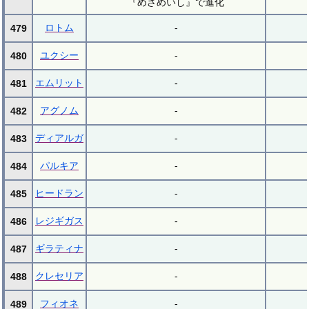
『めざめいし』で進化
ロトム
-
479
ユクシー
-
480
エムリット
-
481
アグノム
-
482
ディアルガ
-
483
パルキア
-
484
ヒードラン
-
485
レジギガス
-
486
ギラティナ
-
487
クレセリア
-
488
フィオネ
-
489