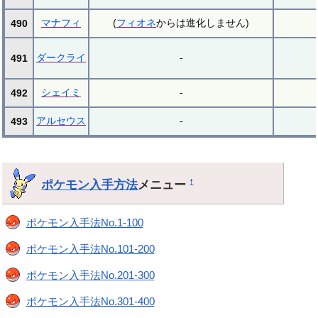
マナフィ
(
フィオネ
からは進化しません)
490
ダークライ
-
491
シェイミ
-
492
アルセウス
-
493
ポケモン入手方法
メニュー
†
ポケモン入手法No.1-100
ポケモン入手法No.101-200
ポケモン入手法No.201-300
ポケモン入手法No.301-400