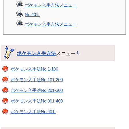
ポケモン入手方法メニュー
No.401-
ポケモン入手方法メニュー
ポケモン入手方法
メニュー
†
ポケモン入手法No.1-100
ポケモン入手法No.101-200
ポケモン入手法No.201-300
ポケモン入手法No.301-400
ポケモン入手法No.401-