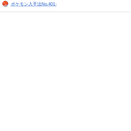
ポケモン入手法No.401-