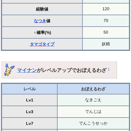
120
経験値
70
なつき
値
50
♀確率(%)
妖精
タマゴ
タイプ
マイナン
がレベルアップでおぼえるわざ
†
レベル
おぼえるわざ
なきごえ
Lv1
でんじは
Lv3
でんこうせっか
Lv7