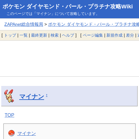
ポケモン ダイヤモンド・パール・プラチナ攻略Wiki
このページでは「マイナン」について攻略しています。
ZAPAnet総合情報局
>
ポケモン ダイヤモンド・パール・プラチナ攻略W
[
トップ
|
一覧
|
最終更新
|
検索
|
ヘルプ
] [
ページ編集
|
新規作成
|
差分
|
マイナン
†
TOP
マイナン