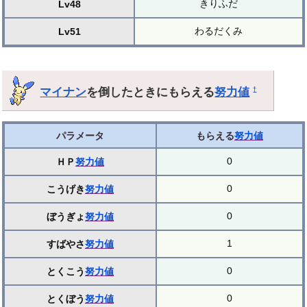
きりふだ
Lv48
わるだくみ
Lv51
マイナン
を倒したときにもらえる
努力値
†
パラメータ
もらえる
努力値
0
ＨＰ
努力値
0
こうげき
努力値
0
ぼうぎょ
努力値
1
すばやさ
努力値
0
とくこう
努力値
0
とくぼう
努力値