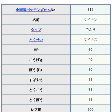
312
全国版ポケモンずかん
No.
マイナン
名前
でんき
タイプ
マイナス
とくせい
60
HP
40
こうげき
50
ぼうぎょ
95
すばやさ
75
とくこう
85
とくぼう
200
レア度