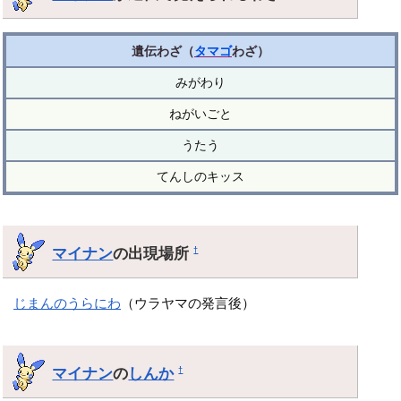
遺伝わざ（
タマゴ
わざ）
みがわり
ねがいごと
うたう
てんしのキッス
マイナン
の出現場所
†
じまんのうらにわ
（ウラヤマの発言後）
マイナン
の
しんか
†