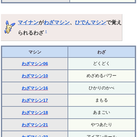
マイナン
が
わざマシン
、
ひでんマシン
で覚え
られるわざ
†
マシン
わざ
どくどく
わざマシン06
めざめるパワー
わざマシン10
ひかりのかべ
わざマシン16
まもる
わざマシン17
あまごい
わざマシン18
やつあたり
わざマシン21
アイアンテール