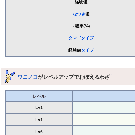
経験値
なつき
値
♀確率(%)
タマゴ
タイプ
経験値
タイプ
ワニノコ
がレベルアップでおぼえるわざ
†
レベル
Lv1
Lv1
Lv6