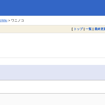
iki
> ワニノコ
[
トップ
|
一覧
|
最終更