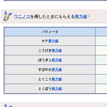
ワニノコ
を倒したときにもらえる
努力値
†
パラメータ
ＨＰ
努力値
こうげき
努力値
ぼうぎょ
努力値
すばやさ
努力値
とくこう
努力値
とくぼう
努力値