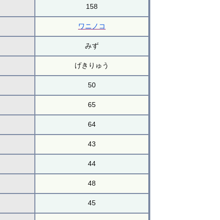
158
ワニノコ
みず
げきりゅう
50
65
64
43
44
48
45