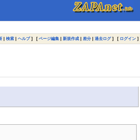
新
|
検索
|
ヘルプ
] [
ページ編集
|
新規作成
|
差分
|
過去ログ
] [
ログイン
]