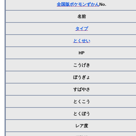
全国版ポケモンずかん
No.
名前
タイプ
とくせい
HP
こうげき
ぼうぎょ
すばやさ
とくこう
とくぼう
レア度