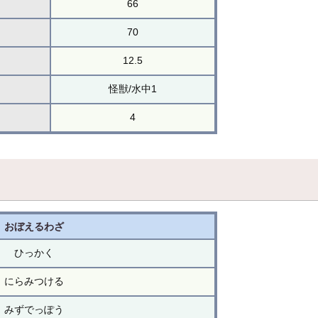
66
70
12.5
怪獣/水中1
4
おぼえるわざ
ひっかく
にらみつける
みずでっぽう