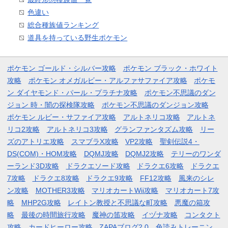
色違い
総合種族値ランキング
道具を持っている野生ポケモン
ポケモン ゴールド・シルバー攻略
ポケモン ブラック・ホワイト
攻略
ポケモン オメガルビー・アルファサファイア攻略
ポケモ
ン ダイヤモンド・パール・プラチナ攻略
ポケモン不思議のダン
ジョン 時・闇の探検隊攻略
ポケモン不思議のダンジョン攻略
ポケモン ルビー・サファイア攻略
アルトネリコ攻略
アルトネ
リコ2攻略
アルトネリコ3攻略
グランファンタズム攻略
リー
ズのアトリエ攻略
スマブラX攻略
VP2攻略
聖剣伝説4・
DS(COM)・HOM攻略
DQMJ攻略
DQMJ2攻略
テリーのワンダ
ーランド3D攻略
ドラクエソード攻略
ドラクエ6攻略
ドラクエ
7攻略
ドラクエ8攻略
ドラクエ9攻略
FF12攻略
風来のシレ
ン攻略
MOTHER3攻略
マリオカートWii攻略
マリオカート7攻
略
MHP2G攻略
レイトン教授と不思議な町攻略
悪魔の箱攻
略
最後の時間旅行攻略
魔神の笛攻略
イヅナ攻略
コンタクト
攻略
カードヒーロー攻略
ZAPAブログ2.0
色読みトレーニン