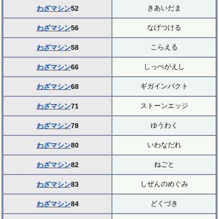
きあいだま
わざマシン
52
なげつける
わざマシン
56
こらえる
わざマシン
58
しっぺがえし
わざマシン
66
ギガインパクト
わざマシン
68
ストーンエッジ
わざマシン
71
ゆうわく
わざマシン
78
いわなだれ
わざマシン
80
ねごと
わざマシン
82
しぜんのめぐみ
わざマシン
83
どくづき
わざマシン
84