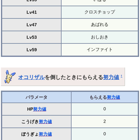
クロスチョップ
Lv41
あばれる
Lv47
おしおき
Lv53
インファイト
Lv59
オコリザル
を倒したときにもらえる
努力値
†
パラメータ
もらえる
努力値
0
HP
努力値
2
こうげき
努力値
0
ぼうぎょ
努力値