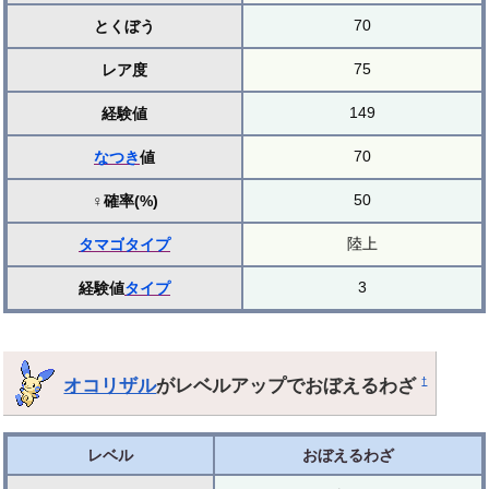
70
とくぼう
75
レア度
149
経験値
70
なつき
値
50
♀確率(%)
陸上
タマゴ
タイプ
3
経験値
タイプ
オコリザル
がレベルアップでおぼえるわざ
†
レベル
おぼえるわざ