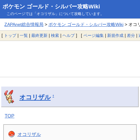
ポケモン ゴールド・シルバー攻略Wiki
このページでは「オコリザル」について攻略しています。
ZAPAnet総合情報局
>
ポケモン ゴールド・シルバー攻略Wiki
> オコ
[
トップ
|
一覧
|
最終更新
|
検索
|
ヘルプ
] [
ページ編集
|
新規作成
|
差分
|
オコリザル
†
TOP
オコリザル