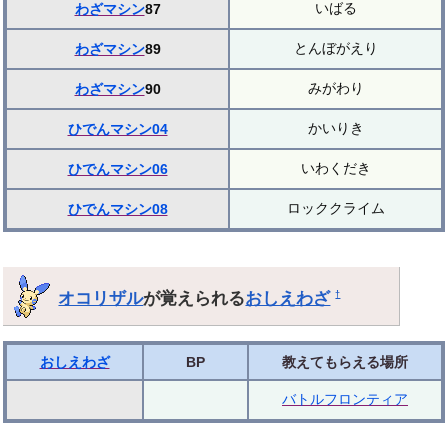
いばる
わざマシン
87
とんぼがえり
わざマシン
89
みがわり
わざマシン
90
かいりき
ひでんマシン04
いわくだき
ひでんマシン06
ロッククライム
ひでんマシン08
オコリザル
が覚えられる
おしえわざ
†
おしえわざ
BP
教えてもらえる場所
バトルフロンティア