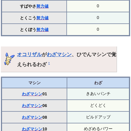
0
すばやさ
努力値
0
とくこう
努力値
0
とくぼう
努力値
オコリザル
が
わざマシン
、ひでんマシンで覚
えられるわざ
†
マシン
わざ
きあいパンチ
わざマシン
01
どくどく
わざマシン
06
ビルドアップ
わざマシン
08
めざめるパワー
わざマシン
10