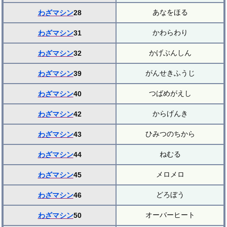
あなをほる
わざマシン
28
かわらわり
わざマシン
31
かげぶんしん
わざマシン
32
がんせきふうじ
わざマシン
39
つばめがえし
わざマシン
40
からげんき
わざマシン
42
ひみつのちから
わざマシン
43
ねむる
わざマシン
44
メロメロ
わざマシン
45
どろぼう
わざマシン
46
オーバーヒート
わざマシン
50