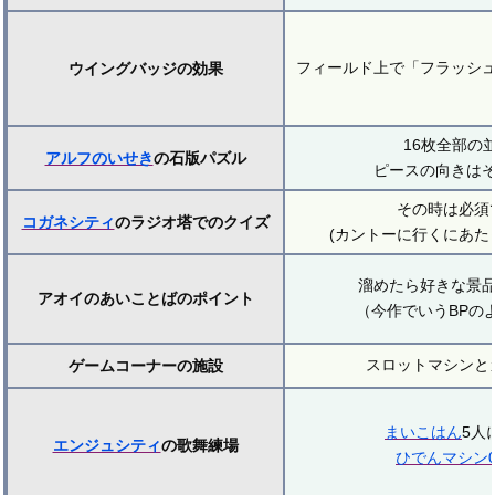
フィールド上で「フラッシ
ウイングバッジの効果
16枚全部の
アルフのいせき
の石版パズル
ピースの向きは
その時は必須
コガネシティ
のラジオ塔でのクイズ
(カントーに行くにあた
溜めたら好きな景
アオイのあいことばのポイント
（今作でいうBPの
スロットマシンと
ゲームコーナーの施設
まいこはん
5人
エンジュシティ
の歌舞練場
ひでんマシン0