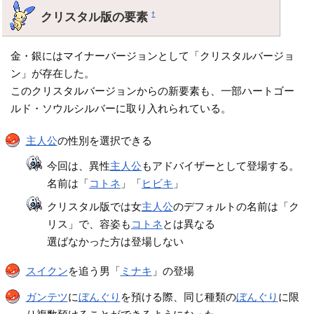
クリスタル版の要素
†
金・銀にはマイナーバージョンとして「クリスタルバージョ
ン」が存在した。
このクリスタルバージョンからの新要素も、一部ハートゴー
ルド・ソウルシルバーに取り入れられている。
主人公
の性別を選択できる
今回は、異性
主人公
もアドバイザーとして登場する。
名前は「
コトネ
」「
ヒビキ
」
クリスタル版では女
主人公
のデフォルトの名前は「ク
リス」で、容姿も
コトネ
とは異なる
選ばなかった方は登場しない
スイクン
を追う男「
ミナキ
」の登場
ガンテツ
に
ぼんぐり
を預ける際、同じ種類の
ぼんぐり
に限