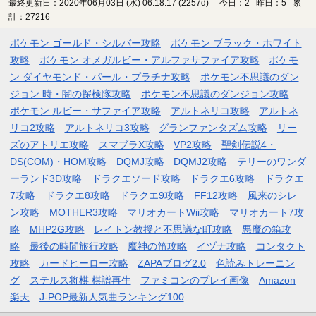
最終更新日：2020年06月03日 (水) 06:18:17
(2257d)
今日：2 昨日：5 累
計：27216
ポケモン ゴールド・シルバー攻略
ポケモン ブラック・ホワイト
攻略
ポケモン オメガルビー・アルファサファイア攻略
ポケモ
ン ダイヤモンド・パール・プラチナ攻略
ポケモン不思議のダン
ジョン 時・闇の探検隊攻略
ポケモン不思議のダンジョン攻略
ポケモン ルビー・サファイア攻略
アルトネリコ攻略
アルトネ
リコ2攻略
アルトネリコ3攻略
グランファンタズム攻略
リー
ズのアトリエ攻略
スマブラX攻略
VP2攻略
聖剣伝説4・
DS(COM)・HOM攻略
DQMJ攻略
DQMJ2攻略
テリーのワンダ
ーランド3D攻略
ドラクエソード攻略
ドラクエ6攻略
ドラクエ
7攻略
ドラクエ8攻略
ドラクエ9攻略
FF12攻略
風来のシレ
ン攻略
MOTHER3攻略
マリオカートWii攻略
マリオカート7攻
略
MHP2G攻略
レイトン教授と不思議な町攻略
悪魔の箱攻
略
最後の時間旅行攻略
魔神の笛攻略
イヅナ攻略
コンタクト
攻略
カードヒーロー攻略
ZAPAブログ2.0
色読みトレーニン
グ
ステルス将棋 棋譜再生
ファミコンのプレイ画像
Amazon
楽天
J-POP最新人気曲ランキング100