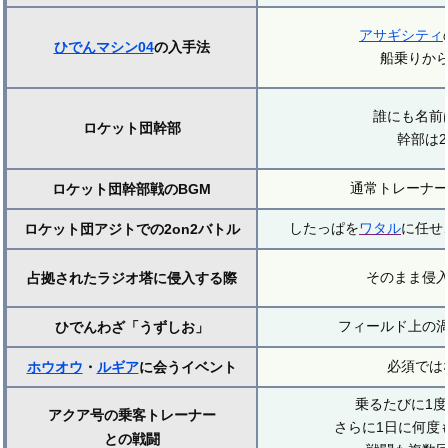
アサギシティ
ひでんマシン04
の入手法
船乗りか
誰にも名前
ロケット団幹部
幹部は
通常トレーナー
ロケット団幹部戦のBGM
したっぱを
ワタル
に任せ
ロケット団アジトでの2on2バトル
そのまま侵
占拠されたラジオ塔に侵入する際
フィールド上の
ひでんわざ「うずしお」
必須では
ホウオウ
・
ルギア
に会うイベント
乗るたびに1
アクア号の乗客トレーナー
さらに1日に何度
との戦闘