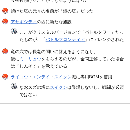
り複数預けることができるようになった
焼けた塔の元々の名前が「鐘の塔」だった
アサギシティ
の西に新たな施設
ここがクリスタルバージョンで「バトルタワー」だっ
たものが、「
バトルフロンティア
」にアレンジされた
竜の穴では長老の問いに答えるようになり、
後に
ミニリュウ
をもらえるのだが、全問正解していた場合
は「しんそく」を覚えている
ライコウ
・
エンテイ
・
スイクン
戦に専用BGMを使用
なおスズの塔に
スイクン
は登場しないし、戦闘が必須
ではない