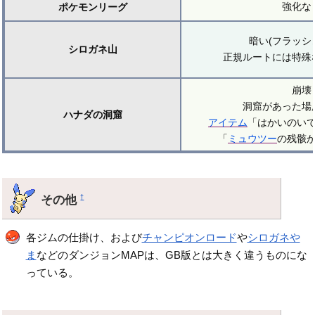
強化な
ポケモンリーグ
暗い(フラッシ
シロガネ山
正規ルートには特殊
崩壊
洞窟があった場
ハナダの洞窟
アイテム
「はかいのい
「
ミュウツー
の残骸
その他
†
各ジムの仕掛け、および
チャンピオンロード
や
シロガネや
ま
などのダンジョンMAPは、GB版とは大きく違うものにな
っている。