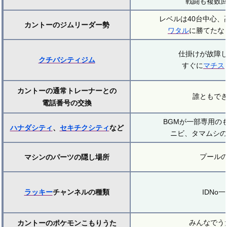
戦闘も複数
レベルは40台中心、高
カントーのジムリーダー勢
ワタル
に勝てたな
仕掛けが故障
クチバシティジム
すぐに
マチス
カントーの通常トレーナーとの
誰ともで
電話番号の交換
BGMが一部専用の
ハナダシティ
、
セキチクシティ
など
ニビ、タマムシの
プール
マシンのパーツの隠し場所
ラッキー
チャンネルの種類
IDNo
みんなでう
カントーのポケモンこもりうた