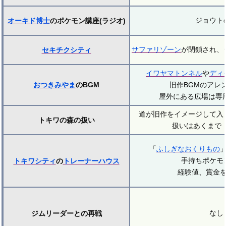
ジョウト
オーキド博士
のポケモン講座(ラジオ)
サファリゾーン
が閉鎖され、
セキチクシティ
イワヤマトンネル
や
ディ
おつきみやま
のBGM
旧作BGMのアレ
屋外にある広場は専
道が旧作をイメージして入
トキワの森の扱い
扱いはあくまで
「
ふしぎなおくりもの
手持ちポケモ
トキワシティ
の
トレーナーハウス
経験値、賞金
なし
ジムリーダーとの再戦