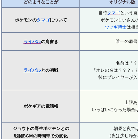
どのようなことが
オリジナル版
当時
タマゴ
という発
ポケモンの
タマゴ
について
ポケモンじいさん
ウツギ博士
は相
唯一の肩書
ライバル
の肩書き
名前は「？
ライバル
との初戦
「オレの名は？？？」
後にプレイヤーが入
上限あ
ポケギアの電話帳
いっぱいになった場合
ジョウトの野生ポケモンとの
朝昼と夜で
（夜は少し静か
戦闘BGMの時間帯での変化