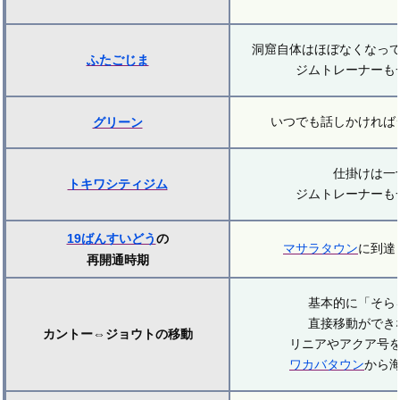
洞窟自体はほぼなくなっ
ふたごじま
ジムトレーナーも
いつでも話しかければ
グリーン
仕掛けは一
トキワシティジム
ジムトレーナーも
19ばんすいどう
の
マサラタウン
に到達
再開通時期
基本的に「そら
直接移動ができ
カントー⇔ジョウトの移動
リニアやアクア号
ワカバタウン
から