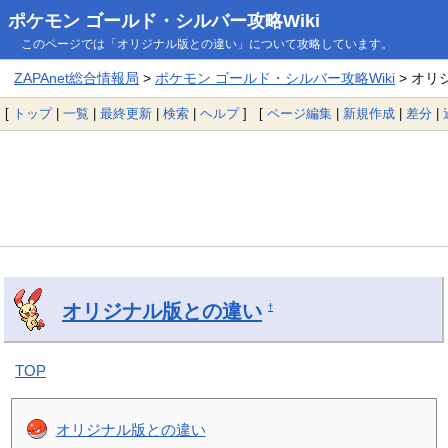
ポケモン ゴールド・シルバー攻略Wiki
このページでは「オリジナル版との違い」について攻略しています。
ZAPAnet総合情報局
>
ポケモン ゴールド・シルバー攻略Wiki
> オリ
[
トップ
|
一覧
|
最終更新
|
検索
|
ヘルプ
] [
ページ編集
|
新規作成
|
差分
|
オリジナル版との違い
†
TOP
オリジナル版との違い