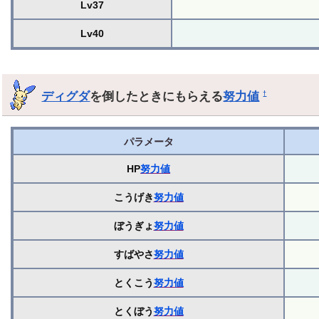
Lv37
Lv40
ディグダ
を倒したときにもらえる
努力値
†
パラメータ
HP
努力値
こうげき
努力値
ぼうぎょ
努力値
すばやさ
努力値
とくこう
努力値
とくぼう
努力値