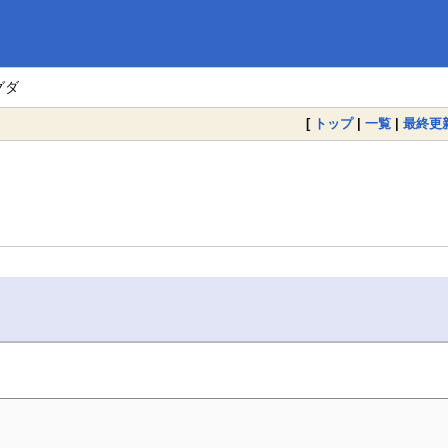
グダ
[
トップ
|
一覧
|
最終更