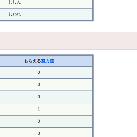
じしん
じわれ
もらえる
努力値
0
0
0
1
0
0