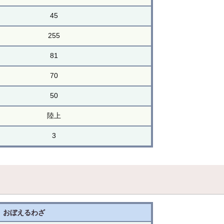
45
255
81
70
50
陸上
3
おぼえるわざ