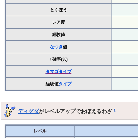
とくぼう
レア度
経験値
なつき
値
♀確率(%)
タマゴ
タイプ
経験値
タイプ
ディグダ
がレベルアップでおぼえるわざ
†
レベル