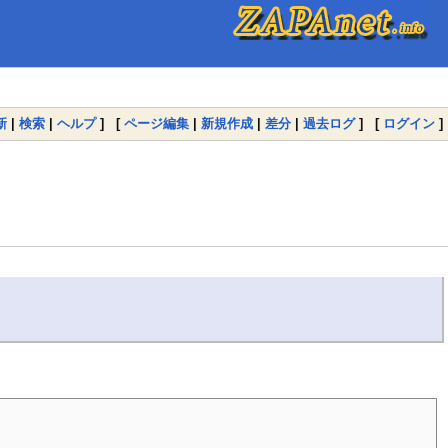
新
|
検索
|
ヘルプ
] [
ページ編集
|
新規作成
|
差分
|
過去ログ
] [
ログイン
]