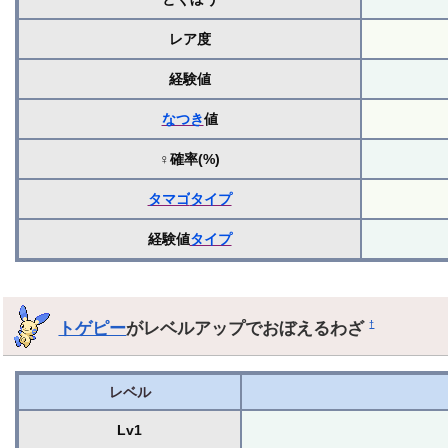
レア度
経験値
なつき
値
♀確率(%)
タマゴ
タイプ
経験値
タイプ
トゲピー
がレベルアップでおぼえるわざ
†
レベル
Lv1