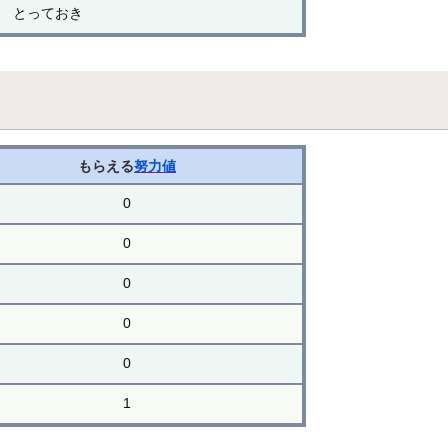
とっておき
もらえる
努力値
0
0
0
0
0
1