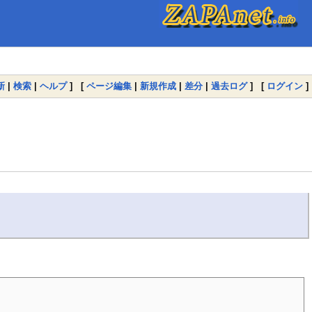
新
|
検索
|
ヘルプ
] [
ページ編集
|
新規作成
|
差分
|
過去ログ
] [
ログイン
]