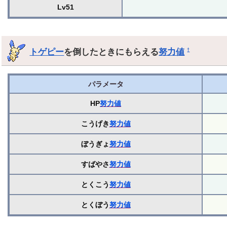
Lv51
トゲピー
を倒したときにもらえる
努力値
†
パラメータ
HP
努力値
こうげき
努力値
ぼうぎょ
努力値
すばやさ
努力値
とくこう
努力値
とくぼう
努力値