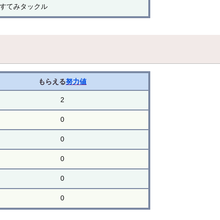
すてみタックル
もらえる
努力値
2
0
0
0
0
0