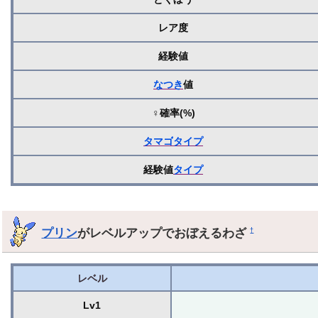
レア度
経験値
なつき
値
♀確率(%)
タマゴ
タイプ
経験値
タイプ
プリン
がレベルアップでおぼえるわざ
†
レベル
Lv1