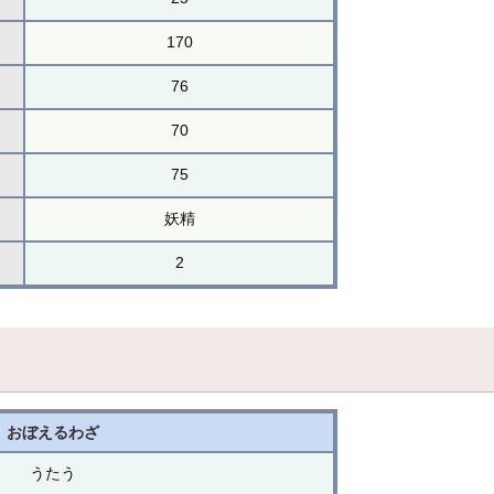
170
76
70
75
妖精
2
おぼえるわざ
うたう