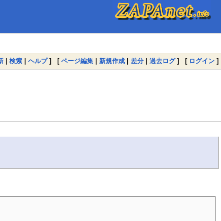
新
|
検索
|
ヘルプ
] [
ページ編集
|
新規作成
|
差分
|
過去ログ
] [
ログイン
]