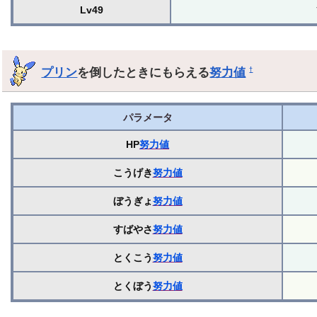
Lv49
プリン
を倒したときにもらえる
努力値
†
パラメータ
HP
努力値
こうげき
努力値
ぼうぎょ
努力値
すばやさ
努力値
とくこう
努力値
とくぼう
努力値