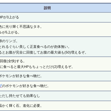
説明
HPが3上がる
色に光り輝く不思議なタネ。
ルが5上がる。
跡のリンゴ。
とれるぐらい美しく正直食べるのが勿体無い。
るとお腹が完全に回復してお腹の最大値も(50)増えるぞ。
回復(全快)する。
に食べると最大HPもちょっとだけ(2)増えるぞ。
ポケモンが好きな食べ物だ。
プ
のポケモンが好きな食べ物だ。
ただし持たせても効果なし
温かく輝く石。進化に必要。