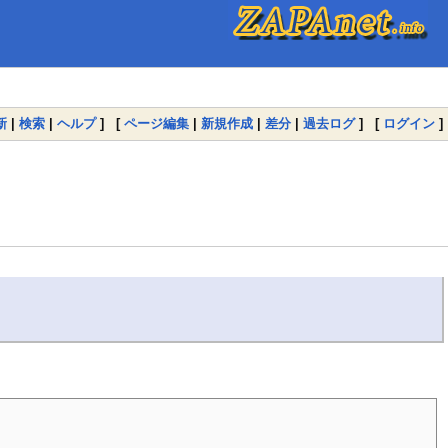
新
|
検索
|
ヘルプ
] [
ページ編集
|
新規作成
|
差分
|
過去ログ
] [
ログイン
]