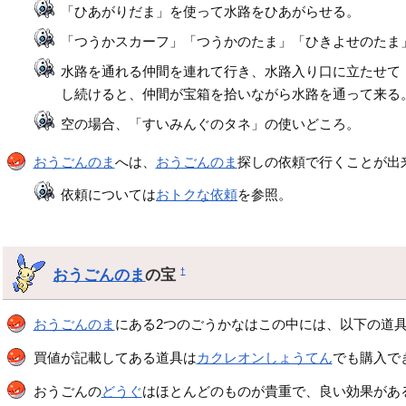
「ひあがりだま」を使って水路をひあがらせる。
「つうかスカーフ」「つうかのたま」「ひきよせのたま
水路を通れる仲間を連れて行き、水路入り口に立たせて
し続けると、仲間が宝箱を拾いながら水路を通って来る
空の場合、「すいみんぐのタネ」の使いどころ。
おうごんのま
へは、
おうごんのま
探しの依頼で行くことが出
依頼については
おトクな依頼
を参照。
おうごんのま
の宝
†
おうごんのま
にある2つのごうかなはこの中には、以下の道
買値が記載してある道具は
カクレオンしょうてん
でも購入で
おうごんの
どうぐ
はほとんどのものが貴重で、良い効果があ