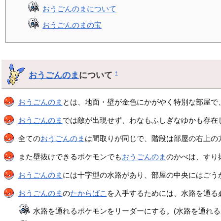
おうごんのまについて
おうごんのまの宝
おうごんのま
について
†
おうごんのま
とは、地面・壁が金色にかがやく特別な部屋で
おうごんのま
では敵が出現せず、わなもふしぎなゆかも存在
全ての
おうごんのま
は間取りが同じで、階段は部屋の右上の
また壁抜けできるポケモンでも
おうごんのま
のかべは、すり
おうごんのま
には十字型の水路があり、部屋の中央にはごう
おうごんのま
の
たからばこ
を入手するためには、水路を通る
水路を通れるポケモンをリーダーにする。(水路を通れ