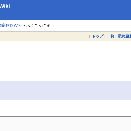
iki
攻略Wiki
> おうごんのま
[
トップ
|
一覧
|
最終更