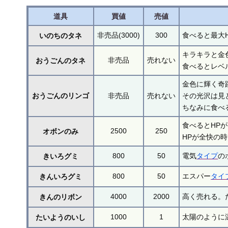
道具
買値
売値
非売品(3000)
300
食べると最大
いのちのタネ
キラキラと金
非売品
売れない
おうごんのタネ
食べるとレベ
金色に輝く奇
おうごんのリンゴ
非売品
売れない
その光沢は見
ちなみに食べ
食べるとHPが
2500
250
オボンのみ
HPが全快の時
800
50
電気
タイプ
の
きいろグミ
800
50
エスパー
タイ
きんいろグミ
4000
2000
高く売れる。
きんのリボン
1000
1
太陽のように
たいようのいし