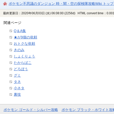
ポケモン不思議のダンジョン 時・闇・空の探検隊攻略Wiki トッ
最終更新日：2020年06月03日 (水) 06:08:00
(2256d)
HTML convert time：0.001
関連ページ
Q＆A集
★が9個の依頼
おトクな依頼
きのみ
しょくりょう
たからばこ
どろぼう
グミ
タネ
小ネタ
裏技
ポケモン ゴールド・シルバー攻略
ポケモン ブラック・ホワイト攻