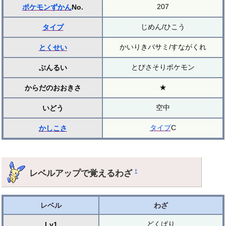
207
ポケモンずかん
No.
じめん/ひこう
タイプ
かいりきバサミ/すながくれ
とくせい
とびさそりポケモン
ぶんるい
★
からだのおおきさ
空中
いどう
タイプ
C
かしこさ
レベルアップで覚えるわざ
†
レベル
わざ
どくばり
Lv1