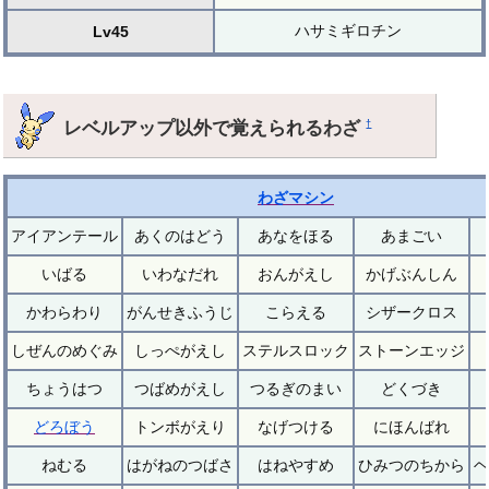
ハサミギロチン
Lv45
レベルアップ以外で覚えられるわざ
†
わざマシン
アイアンテール
あくのはどう
あなをほる
あまごい
いばる
いわなだれ
おんがえし
かげぶんしん
かわらわり
がんせきふうじ
こらえる
シザークロス
しぜんのめぐみ
しっぺがえし
ステルスロック
ストーンエッジ
ちょうはつ
つばめがえし
つるぎのまい
どくづき
どろぼう
トンボがえり
なげつける
にほんばれ
ねむる
はがねのつばさ
はねやすめ
ひみつのちから
ヘ