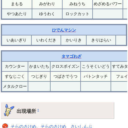
まもる
みがわり
みねうち
めざめるパワー
やつあたり
ゆうわく
ロックカット
ひでんマシン
いあいぎり
いわくだき
かいりき
きりはらい
タマゴわざ
カウンター
かまいたち
クロスポイズン
こうそくいどう
すてみタ
すなじごく
つじぎり
つばさでうつ
バトンタッチ
フェイ
メタルクロー
出現場所
†
そらのさけめ
、
そらのさけめ さいしんぶ