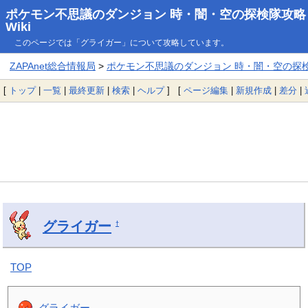
ポケモン不思議のダンジョン 時・闇・空の探検隊攻略
Wiki
このページでは「グライガー」について攻略しています。
ZAPAnet総合情報局
>
ポケモン不思議のダンジョン 時・闇・空の探検隊
[
トップ
|
一覧
|
最終更新
|
検索
|
ヘルプ
] [
ページ編集
|
新規作成
|
差分
|
グライガー
†
TOP
グライガー