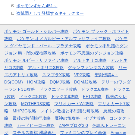
ポケモンずかん451～
盗賊団として登場するキャラクター
ポケモン ゴールド・シルバー攻略
ポケモン ブラック・ホワイト
攻略
ポケモン オメガルビー・アルファサファイア攻略
ポケモ
ン ダイヤモンド・パール・プラチナ攻略
ポケモン不思議のダン
ジョン 時・闇の探検隊攻略
ポケモン不思議のダンジョン攻略
ポケモン ルビー・サファイア攻略
アルトネリコ攻略
アルトネ
リコ2攻略
アルトネリコ3攻略
グランファンタズム攻略
リー
ズのアトリエ攻略
スマブラX攻略
VP2攻略
聖剣伝説4・
DS(COM)・HOM攻略
DQMJ攻略
DQMJ2攻略
テリーのワンダ
ーランド3D攻略
ドラクエソード攻略
ドラクエ6攻略
ドラクエ
7攻略
ドラクエ8攻略
ドラクエ9攻略
FF12攻略
風来のシレ
ン攻略
MOTHER3攻略
マリオカートWii攻略
マリオカート7攻
略
MHP2G攻略
レイトン教授と不思議な町攻略
悪魔の箱攻
略
最後の時間旅行攻略
魔神の笛攻略
イヅナ攻略
コンタクト
攻略
カードヒーロー攻略
ZAPAブログ2.0
色読みトレーニン
グ
ステルス将棋 棋譜再生
ファミコンのプレイ画像
Amazon