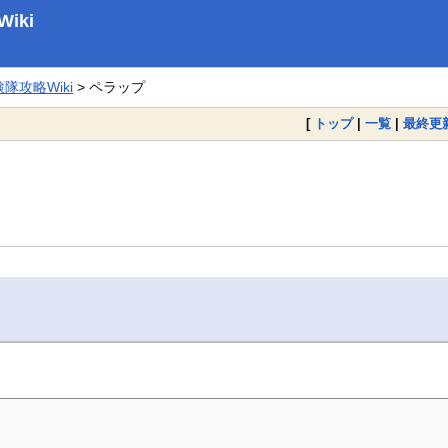
iki
攻略Wiki
> ペラップ
[
トップ
|
一覧
|
最終更