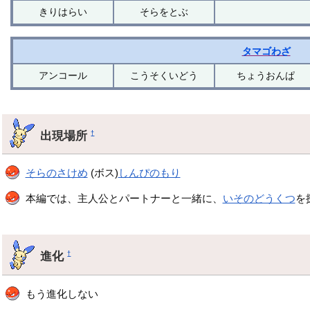
きりはらい
そらをとぶ
タマゴわざ
アンコール
こうそくいどう
ちょうおんぱ
出現場所
†
そらのさけめ
(ボス)
しんぴのもり
本編では、主人公とパートナーと一緒に、
いそのどうくつ
を
進化
†
もう進化しない