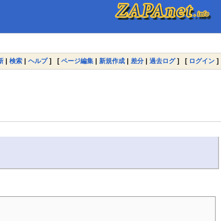
新
|
検索
|
ヘルプ
] [
ページ編集
|
新規作成
|
差分
|
過去ログ
] [
ログイン
]