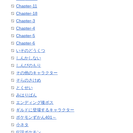
Chapter-11
Chapter-18
Chapter-3
Chapter-4
Chapter-5
Chapter-6
いそのどうくつ
しんかしない
しんぴのもり
その他のキャラクター
そらのさけめ
とくせい
みはりばん
エンディング後ボス
ギルドに登場するキャラクター
ポケモンずかん401～
小ネタ
伝説ポケモン