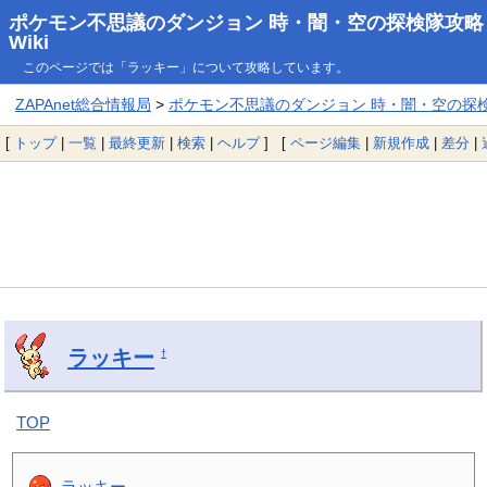
ポケモン不思議のダンジョン 時・闇・空の探検隊攻略
Wiki
このページでは「ラッキー」について攻略しています。
ZAPAnet総合情報局
>
ポケモン不思議のダンジョン 時・闇・空の探検隊
[
トップ
|
一覧
|
最終更新
|
検索
|
ヘルプ
] [
ページ編集
|
新規作成
|
差分
|
ラッキー
†
TOP
ラッキー