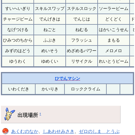
すいへいぎり
スキルスワップ
ステルスロック
ソーラービーム
チャージビーム
でんげきは
でんじは
どくどく
ド
なげつける
ねごと
ねむる
はかいこうせん
ひみつのちから
ふぶき
フラッシュ
まもる
みずのはどう
めいそう
めざめるパワー
メロメロ
ゆうわく
ゆめくい
リサイクル
れいとうビーム
ひでんマシン
いわくだき
かいりき
ロッククライム
出現場所
†
あくむのなか
、
しあわせみさき
、
ゼロのしま とうぶ