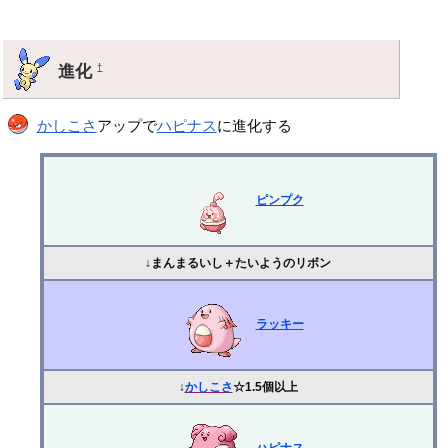
進化
†
かしこさ
アップで
ハピナス
に進化する
ピンプク
↓まんまるいし＋たいようのリボン
ラッキー
↓
かしこさ
☆1.5個以上
ハピナス