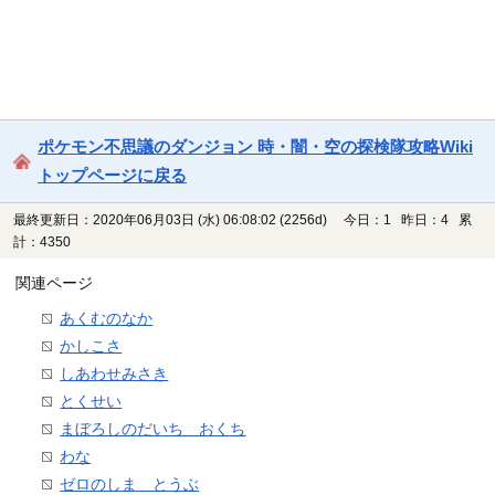
ポケモン不思議のダンジョン 時・闇・空の探検隊攻略Wiki
トップページに戻る
最終更新日：2020年06月03日 (水) 06:08:02
(2256d)
今日：1 昨日：4 累
計：4350
関連ページ
あくむのなか
かしこさ
しあわせみさき
とくせい
まぼろしのだいち おくち
わな
ゼロのしま とうぶ