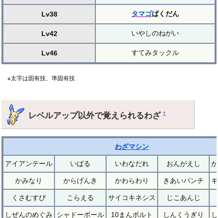
タマゴ
ばくだん
Lv38
いやしのねがい
Lv42
すてみタックル
Lv46
※太字は固有技、準固有技
レベルアップ以外で覚えられるわざ
†
わざマシン
アイアンテール
いばる
いわなだれ
おんがえし
か
かみなり
からげんき
かわらわり
きあいパンチ
ギ
くさむすび
こらえる
サイコキネシス
じこあんじ
しぜんのめぐみ
シャドーボール
10まんボルト
しんくうぎり
し