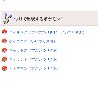
つりで出現するポケモン
†
コイキング
（
ボロのつりざお
、
いいつりざお
）
ケイコウオ
（
いいつりざお
）
ギャラドス
（
すごいつりざお
）
ネオラント
（
すごいつりざお
）
ヒトデマン
（
すごいつりざお
）