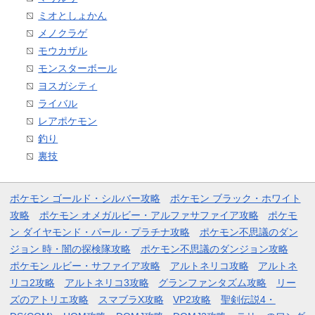
ミオとしょかん
メノクラゲ
モウカザル
モンスターボール
ヨスガシティ
ライバル
レアポケモン
釣り
裏技
ポケモン ゴールド・シルバー攻略
ポケモン ブラック・ホワイト
攻略
ポケモン オメガルビー・アルファサファイア攻略
ポケモ
ン ダイヤモンド・パール・プラチナ攻略
ポケモン不思議のダン
ジョン 時・闇の探検隊攻略
ポケモン不思議のダンジョン攻略
ポケモン ルビー・サファイア攻略
アルトネリコ攻略
アルトネ
リコ2攻略
アルトネリコ3攻略
グランファンタズム攻略
リー
ズのアトリエ攻略
スマブラX攻略
VP2攻略
聖剣伝説4・