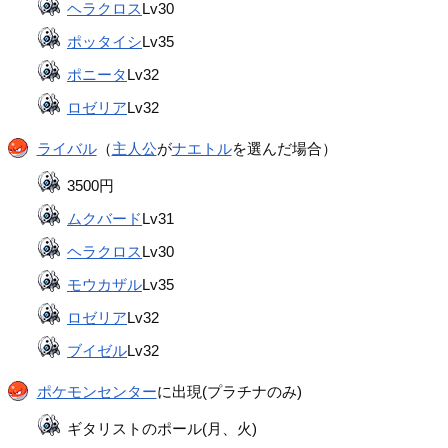
ヘラクロス
Lv30
ポッタイシ
Lv35
ポニータ
Lv32
ロゼリア
Lv32
ライバル
（
主人公
が
ナエトル
を選んだ場合）
3500円
ムクバード
Lv31
ヘラクロス
Lv30
モウカザル
Lv35
ロゼリア
Lv32
ブイゼル
Lv32
ポケモンセンター
に出現(プラチナのみ)
ギタリストのポール(月、火)