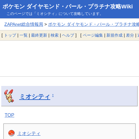
ポケモン ダイヤモンド・パール・プラチナ攻略Wiki
このページでは「ミオシティ」について攻略しています。
ZAPAnet総合情報局
>
ポケモン ダイヤモンド・パール・プラチナ攻略W
[
トップ
|
一覧
|
最終更新
|
検索
|
ヘルプ
] [
ページ編集
|
新規作成
|
差分
|
ミオシティ
†
TOP
ミオシティ