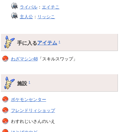
ライバル
：
エイチこ
主人公
：
リッシこ
手に入る
アイテム
†
わざマシン48
「スキルスワップ」
施設
†
ポケモンセンター
フレンドリィショップ
わすれじいさんのいえ