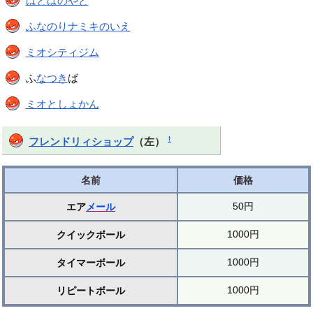
はとばのやど
ふなのりナミキのいえ
ミオシティジム
ふ
なつき
ば
ミオとしょかん
†
フレンドリィショップ
（左）
名前
価格
50円
エア
メール
1000円
クイックボール
1000円
タイマーボール
1000円
リピートボール