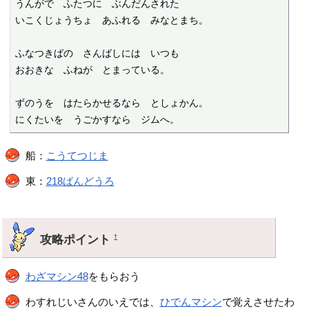
うんがで　ふたつに　ぶんだんされた

いこくじょうちょ　あふれる　みなとまち。

ふなつきばの　さんばしには　いつも

おおきな　ふねが　とまっている。

ずのうを　はたらかせるなら　としょかん。

にくたいを　うごかすなら　ジムへ。
船：
こうてつじま
東：
218ばんどうろ
攻略ポイント
†
わざマシン48
をもらおう
わすれじいさんのいえでは、
ひでんマシン
で覚えさせたわ