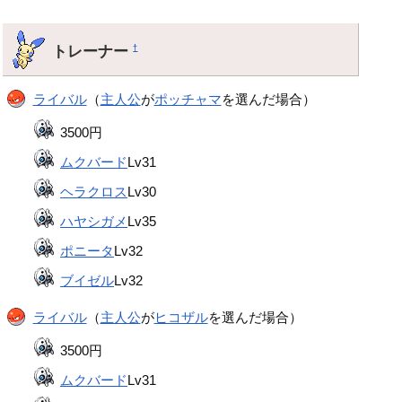
トレーナー
†
ライバル
（
主人公
が
ポッチャマ
を選んだ場合）
3500円
ムクバード
Lv31
ヘラクロス
Lv30
ハヤシガメ
Lv35
ポニータ
Lv32
ブイゼル
Lv32
ライバル
（
主人公
が
ヒコザル
を選んだ場合）
3500円
ムクバード
Lv31