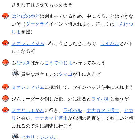
ざをわすれさせてもらえるぞ
はとばのやど
は閉まっているため、中に入ることはできな
いぞ（
ダークライ
イベント時入れます。詳しくは
しんげつ
じま
参照）
ミオシティジム
へ行こうとしたところで、
ライバル
とバト
ルになるぞ
ふ
なつき
ばから
こうてつじま
へ行ってみよう
貴重なポケモンの
タマゴ
が手に入るぞ
ミオシティジム
に挑戦して、マインバッジを手に入れよう
ジムリーダーを倒した後、外に出ると
ライバル
と会うぞ
ミオとしょかん
に行き、
ライバル
、
ナナカマド博士
、
ヒカ
リ
と会い、
ナナカマド博士
から湖の調査をして欲しいと頼
まれるので湖に調査に行こう
ヒカリ
：
シンジこ