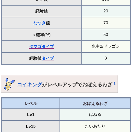
20
経験値
70
なつき
値
50
♀確率(%)
水中2/ドラゴン
タマゴ
タイプ
3
経験値
タイプ
コイキング
がレベルアップでおぼえるわざ
†
レベル
おぼえるわざ
はねる
Lv1
たいあたり
Lv15