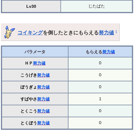
じたばた
Lv30
コイキング
を倒したときにもらえる
努力値
†
パラメータ
もらえる
努力値
0
ＨＰ
努力値
0
こうげき
努力値
0
ぼうぎょ
努力値
1
すばやさ
努力値
0
とくこう
努力値
0
とくぼう
努力値