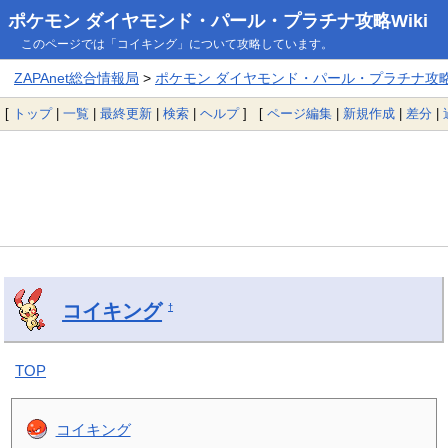
ポケモン ダイヤモンド・パール・プラチナ攻略Wiki
このページでは「コイキング」について攻略しています。
ZAPAnet総合情報局
>
ポケモン ダイヤモンド・パール・プラチナ攻略W
[
トップ
|
一覧
|
最終更新
|
検索
|
ヘルプ
] [
ページ編集
|
新規作成
|
差分
|
コイキング
†
TOP
コイキング