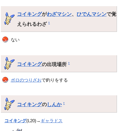
コイキング
が
わざマシン
、
ひでんマシン
で覚
えられるわざ
†
ない
コイキング
の出現場所
†
ボロのつりざお
で釣りをする
コイキング
の
しんか
†
コイキング
(L20)→
ギャラドス