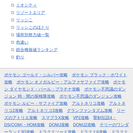
ミオシティ
リゾートエリア
リッシこ
リッシこのほとり
場所別努力値一覧
色違い
総合種族値ランキング
釣り
ポケモン ゴールド・シルバー攻略
ポケモン ブラック・ホワイト
攻略
ポケモン オメガルビー・アルファサファイア攻略
ポケモ
ン ダイヤモンド・パール・プラチナ攻略
ポケモン不思議のダン
ジョン 時・闇の探検隊攻略
ポケモン不思議のダンジョン攻略
ポケモン ルビー・サファイア攻略
アルトネリコ攻略
アルトネ
リコ2攻略
アルトネリコ3攻略
グランファンタズム攻略
リー
ズのアトリエ攻略
スマブラX攻略
VP2攻略
聖剣伝説4・
DS(COM)・HOM攻略
DQMJ攻略
DQMJ2攻略
テリーのワンダ
ーランド3D攻略
ドラクエソード攻略
ドラクエ6攻略
ドラクエ