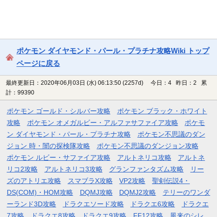
ポケモン ダイヤモンド・パール・プラチナ攻略Wiki トップ
ページに戻る
最終更新日：2020年06月03日 (水) 06:13:50
(2257d)
今日：4 昨日：2 累
計：99390
ポケモン ゴールド・シルバー攻略
ポケモン ブラック・ホワイト
攻略
ポケモン オメガルビー・アルファサファイア攻略
ポケモ
ン ダイヤモンド・パール・プラチナ攻略
ポケモン不思議のダン
ジョン 時・闇の探検隊攻略
ポケモン不思議のダンジョン攻略
ポケモン ルビー・サファイア攻略
アルトネリコ攻略
アルトネ
リコ2攻略
アルトネリコ3攻略
グランファンタズム攻略
リー
ズのアトリエ攻略
スマブラX攻略
VP2攻略
聖剣伝説4・
DS(COM)・HOM攻略
DQMJ攻略
DQMJ2攻略
テリーのワンダ
ーランド3D攻略
ドラクエソード攻略
ドラクエ6攻略
ドラクエ
7攻略
ドラクエ8攻略
ドラクエ9攻略
FF12攻略
風来のシレ