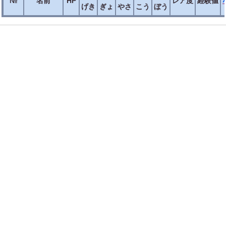
№
名前
HP
レア度
経験値
げき
ぎょ
やさ
こう
ぼう