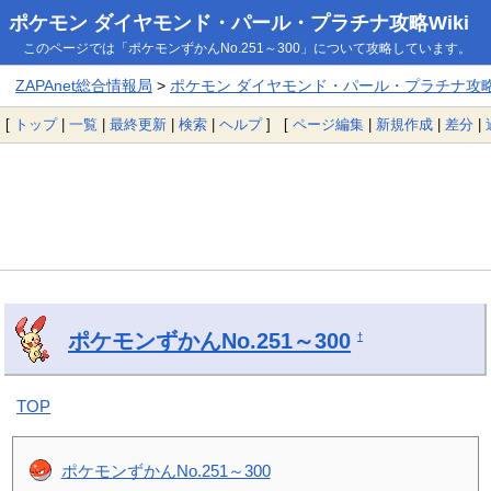
ポケモン ダイヤモンド・パール・プラチナ攻略Wiki
このページでは「ポケモンずかんNo.251～300」について攻略しています。
ZAPAnet総合情報局
>
ポケモン ダイヤモンド・パール・プラチナ攻略W
[
トップ
|
一覧
|
最終更新
|
検索
|
ヘルプ
] [
ページ編集
|
新規作成
|
差分
|
ポケモンずかんNo.251～300
†
TOP
ポケモンずかんNo.251～300