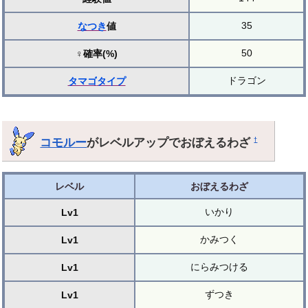
35
なつき
値
50
♀確率(%)
ドラゴン
タマゴ
タイプ
コモルー
がレベルアップでおぼえるわざ
†
レベル
おぼえるわざ
いかり
Lv1
かみつく
Lv1
にらみつける
Lv1
ずつき
Lv1