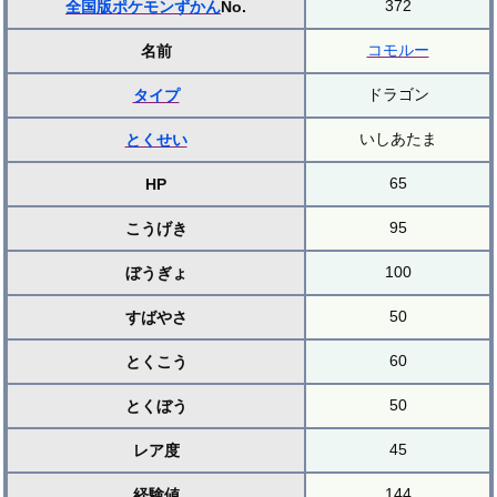
372
全国版ポケモンずかん
No.
コモルー
名前
ドラゴン
タイプ
いしあたま
とくせい
65
HP
95
こうげき
100
ぼうぎょ
50
すばやさ
60
とくこう
50
とくぼう
45
レア度
144
経験値