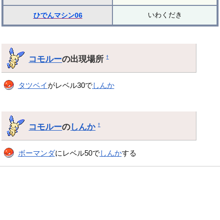
いわくだき
ひでんマシン06
コモルー
の出現場所
†
タツベイ
がレベル30で
しんか
コモルー
の
しんか
†
ボーマンダ
にレベル50で
しんか
する