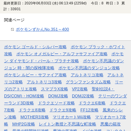
最終更新日：2020年06月03日 (水) 06:13:49
(2259d)
今日：8 昨日：3 累
計：33931
関連ページ
ポケモンずかんNo.351～400
ポケモン ゴールド・シルバー攻略
ポケモン ブラック・ホワイト
攻略
ポケモン オメガルビー・アルファサファイア攻略
ポケモ
ン ダイヤモンド・パール・プラチナ攻略
ポケモン不思議のダン
ジョン 時・闇の探検隊攻略
ポケモン不思議のダンジョン攻略
ポケモン ルビー・サファイア攻略
アルトネリコ攻略
アルトネ
リコ2攻略
アルトネリコ3攻略
グランファンタズム攻略
リー
ズのアトリエ攻略
スマブラX攻略
VP2攻略
聖剣伝説4・
DS(COM)・HOM攻略
DQMJ攻略
DQMJ2攻略
テリーのワンダ
ーランド3D攻略
ドラクエソード攻略
ドラクエ6攻略
ドラクエ
7攻略
ドラクエ8攻略
ドラクエ9攻略
FF12攻略
風来のシレ
ン攻略
MOTHER3攻略
マリオカートWii攻略
マリオカート7攻
略
MHP2G攻略
レイトン教授と不思議な町攻略
悪魔の箱攻