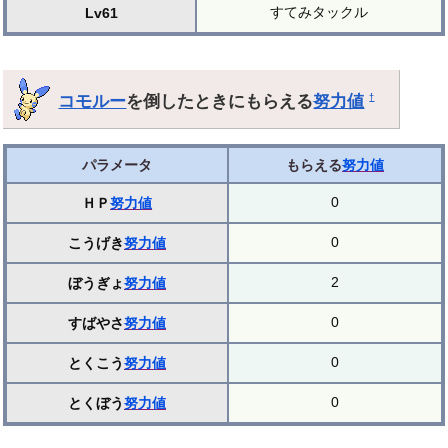
すてみタックル
Lv61
コモルー
を倒したときにもらえる
努力値
†
パラメータ
もらえる
努力値
0
ＨＰ
努力値
0
こうげき
努力値
2
ぼうぎょ
努力値
0
すばやさ
努力値
0
とくこう
努力値
0
とくぼう
努力値