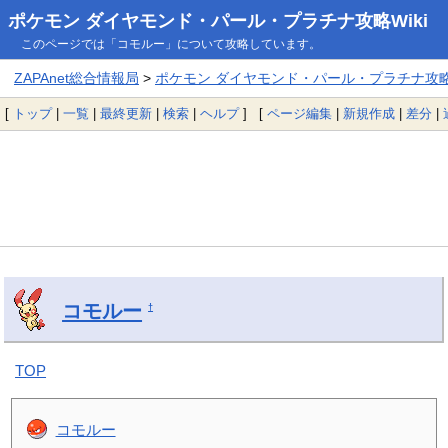
ポケモン ダイヤモンド・パール・プラチナ攻略Wiki
このページでは「コモルー」について攻略しています。
ZAPAnet総合情報局
>
ポケモン ダイヤモンド・パール・プラチナ攻略W
[
トップ
|
一覧
|
最終更新
|
検索
|
ヘルプ
] [
ページ編集
|
新規作成
|
差分
|
コモルー
†
TOP
コモルー