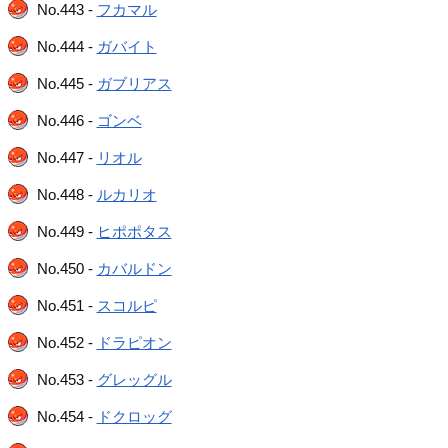
No.443 -
フカマル
No.444 -
ガバイト
No.445 -
ガブリアス
No.446 -
ゴンベ
No.447 -
リオル
No.448 -
ルカリオ
No.449 -
ヒポポタス
No.450 -
カバルドン
No.451 -
スコルピ
No.452 -
ドラピオン
No.453 -
グレッグル
No.454 -
ドクロッグ