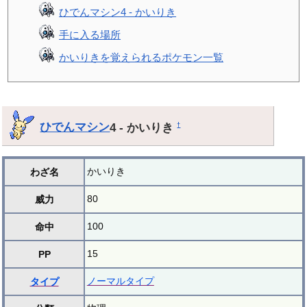
ひでんマシン4 - かいりき
手に入る場所
かいりきを覚えられるポケモン一覧
ひでんマシン
4 - かいりき
†
かいりき
わざ名
80
威力
100
命中
15
PP
ノーマルタイプ
タイプ