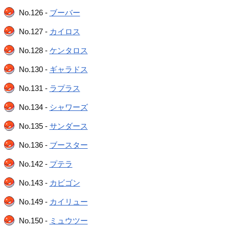
No.126 -
ブーバー
No.127 -
カイロス
No.128 -
ケンタロス
No.130 -
ギャラドス
No.131 -
ラプラス
No.134 -
シャワーズ
No.135 -
サンダース
No.136 -
ブースター
No.142 -
プテラ
No.143 -
カビゴン
No.149 -
カイリュー
No.150 -
ミュウツー