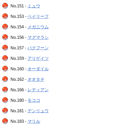
No.151 -
ミュウ
No.153 -
ベイリーフ
No.154 -
メガニウム
No.156 -
マグマラシ
No.157 -
バクフーン
No.159 -
アリゲイツ
No.160 -
オーダイル
No.162 -
オオタチ
No.166 -
レディアン
No.180 -
モココ
No.181 -
デンリュウ
No.183 -
マリル