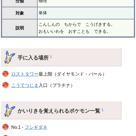
物理
分類
単体
対象
こんしんの ちからで こうげきする。
説明
おもいいわを おすことも できる。
手に入る場所
†
ロストタワー
最上階（ダイヤモンド・パール）
こうてつじま
入口（プラチナ）
かいりきを覚えられるポケモン一覧
†
No.1 -
フシギダネ