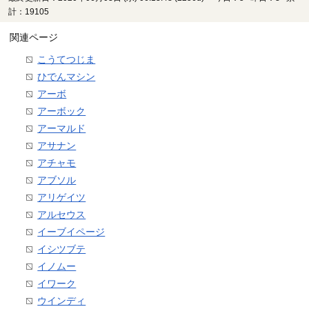
計：19105
関連ページ
こうてつじま
ひでんマシン
アーボ
アーボック
アーマルド
アサナン
アチャモ
アブソル
アリゲイツ
アルセウス
イーブイページ
イシツブテ
イノムー
イワーク
ウインディ