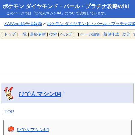
ポケモン ダイヤモンド・パール・プラチナ攻略Wiki
このページでは「ひでんマシン04」について攻略しています。
ZAPAnet総合情報局
>
ポケモン ダイヤモンド・パール・プラチナ攻略W
[
トップ
|
一覧
|
最終更新
|
検索
|
ヘルプ
] [
ページ編集
|
新規作成
|
差分
|
ひでんマシン04
†
TOP
ひでんマシン04