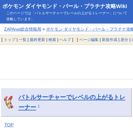
ポケモン ダイヤモンド・パール・プラチナ攻略Wiki
このページでは「バトルサーチャーでレベルの上がるトレーナー」について
攻略しています。
ZAPAnet総合情報局
>
ポケモン ダイヤモンド・パール・プラチナ攻略W
[
トップ
|
一覧
|
最終更新
|
検索
|
ヘルプ
] [
ページ編集
|
新規作成
|
差分
|
バトルサーチャーでレベルの上がるトレ
ーナー
†
TOP