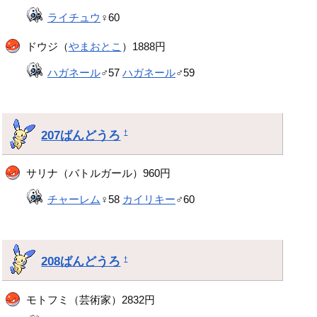
ライチュウ
♀60
ドウジ（
やまおとこ
）1888円
ハガネール
♂57
ハガネール
♂59
207ばんどうろ
†
サリナ（バトルガール）960円
チャーレム
♀58
カイリキー
♂60
208ばんどうろ
†
モトフミ（芸術家）2832円