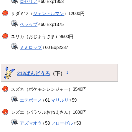
ロゼリア
♀60 Exp1953
サダミツ（
ジェントルマン
）12000円
ペラップ
♂60 Exp1375
ユリカ（おじょうさま）9600円
ミミロップ
♀60 Exp2287
212ばんどうろ
（下）
†
スズネ（ポケモンレンジャー）3540円
エテボース
♀61
マリルリ
♀59
シズエ（パラソルおねえさん）1696円
アズマオウ
♀53
フローゼル
♀53