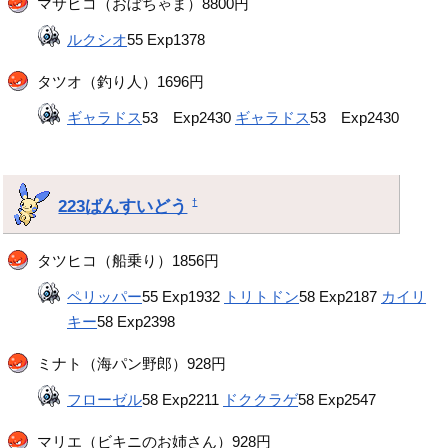
マサヒコ（おぼちゃま）8800円
ルクシオ
55 Exp1378
タツオ（釣り人）1696円
ギャラドス
53 Exp2430
ギャラドス
53 Exp2430
223ばんすいどう
†
タツヒコ（船乗り）1856円
ペリッパー
55 Exp1932
トリトドン
58 Exp2187
カイリ
キー
58 Exp2398
ミナト（海パン野郎）928円
フローゼル
58 Exp2211
ドククラゲ
58 Exp2547
マリエ（ビキニのお姉さん）928円