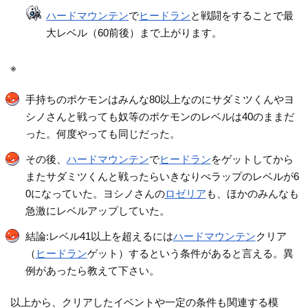
ハードマウンテン
で
ヒードラン
と戦闘をすることで最
大レベル（60前後）まで上がります。
※
手持ちのポケモンはみんな80以上なのにサダミツくんやヨ
シノさんと戦っても奴等のポケモンのレベルは40のままだ
った。何度やっても同じだった。
その後、
ハードマウンテン
で
ヒードラン
をゲットしてから
またサダミツくんと戦ったらいきなりぺラップのレベルが6
0になっていた。ヨシノさんの
ロゼリア
も、ほかのみんなも
急激にレベルアップしていた。
結論:レベル41以上を超えるには
ハードマウンテン
クリア
（
ヒードラン
ゲット）するという条件があると言える。異
例があったら教えて下さい。
以上から、クリアしたイベントや一定の条件も関連する模