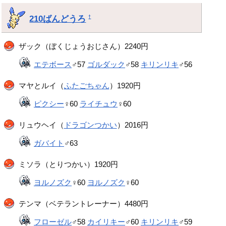
210ばんどうろ
†
ザック（ぼくじょうおじさん）2240円
エテボース
♂57
ゴルダック
♂58
キリンリキ
♂56
マヤとルイ（
ふたごちゃん
）1920円
ピクシー
♀60
ライチュウ
♀60
リュウヘイ（
ドラゴンつかい
）2016円
ガバイト
♂63
ミソラ（とりつかい）1920円
ヨルノズク
♀60
ヨルノズク
♀60
テンマ（ベテラントレーナー）4480円
フローゼル
♂58
カイリキー
♂60
キリンリキ
♂59