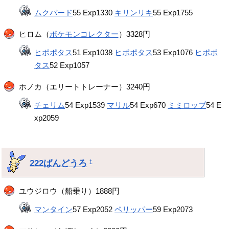
ムクバード
55 Exp1330
キリンリキ
55 Exp1755
ヒロム（
ポケモンコレクター
）3328円
ヒポポタス
51 Exp1038
ヒポポタス
53 Exp1076
ヒポポ
タス
52 Exp1057
ホノカ（エリートトレーナー）3240円
チェリム
54 Exp1539
マリル
54 Exp670
ミミロップ
54 E
xp2059
222ばんどうろ
†
ユウジロウ（船乗り）1888円
マンタイン
57 Exp2052
ペリッパー
59 Exp2073