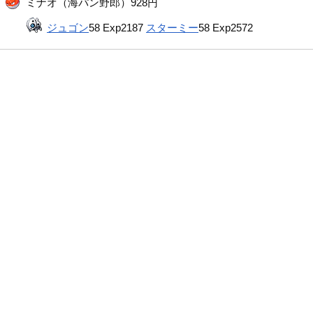
ミナオ（海パン野郎）928円
ジュゴン
58 Exp2187
スターミー
58 Exp2572