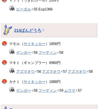
マツリ（うきわガール）220円
ビーダル
♀55 Exp1366
214ばんどうろ
†
マモル（
サイキッカー
）1856円
ゲンガー
♂58
フーディン
♂58
マキト（ギャンブラー）6960円
アズマオウ
♂56
アズマオウ
♂57
アズマオウ
♂58
カナミ（
サイキッカー
）1888円
ゲンガー
♀58
フーディン
♂59
ムウマ
♀57