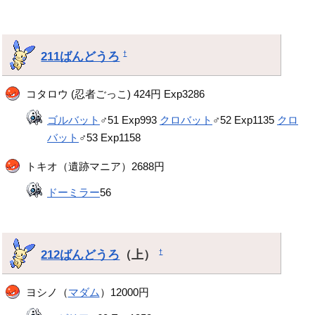
211ばんどうろ
†
コタロウ (忍者ごっこ) 424円 Exp3286
ゴルバット
♂51 Exp993
クロバット
♂52 Exp1135
クロ
バット
♂53 Exp1158
トキオ（遺跡マニア）2688円
ドーミラー
56
212ばんどうろ
（上）
†
ヨシノ（
マダム
）12000円