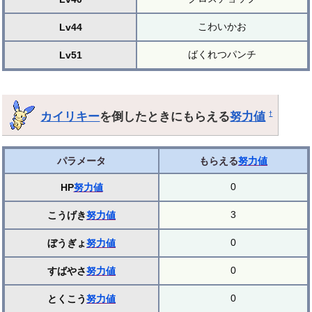
こわいかお
Lv44
ばくれつパンチ
Lv51
カイリキー
を倒したときにもらえる
努力値
†
パラメータ
もらえる
努力値
0
HP
努力値
3
こうげき
努力値
0
ぼうぎょ
努力値
0
すばやさ
努力値
0
とくこう
努力値