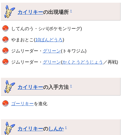
カイリキー
の出現場所
†
してんのう・シバ(ポケモンリーグ)
やまおとこ(
10ばんどうろ
)
ジムリーダー・
グリーン
(トキワジム)
ジムリーダー・
グリーン
(
かくとうどうじょう
／再戦)
カイリキー
の入手方法
†
ゴーリキー
を進化
カイリキー
の
しんか
†