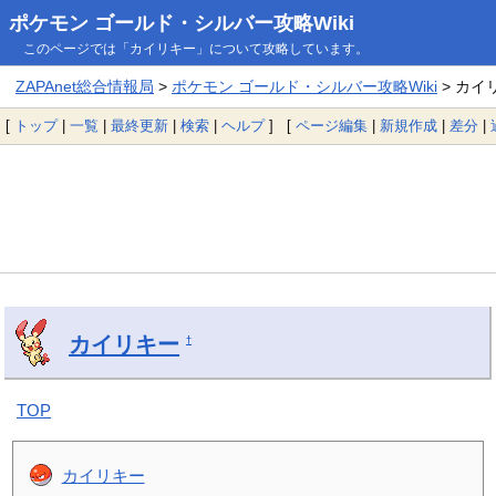
ポケモン ゴールド・シルバー攻略Wiki
このページでは「カイリキー」について攻略しています。
ZAPAnet総合情報局
>
ポケモン ゴールド・シルバー攻略Wiki
> カイ
[
トップ
|
一覧
|
最終更新
|
検索
|
ヘルプ
] [
ページ編集
|
新規作成
|
差分
|
カイリキー
†
TOP
カイリキー