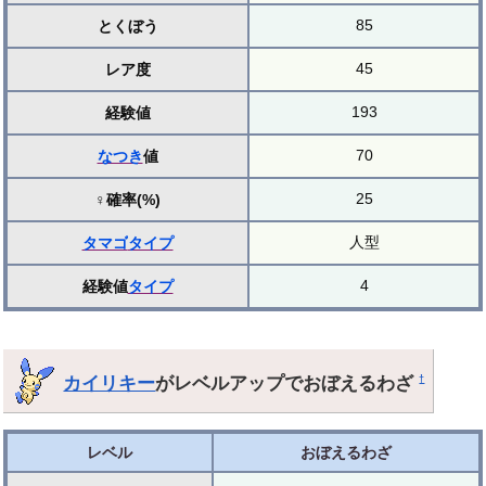
85
とくぼう
45
レア度
193
経験値
70
なつき
値
25
♀確率(%)
人型
タマゴ
タイプ
4
経験値
タイプ
カイリキー
がレベルアップでおぼえるわざ
†
レベル
おぼえるわざ