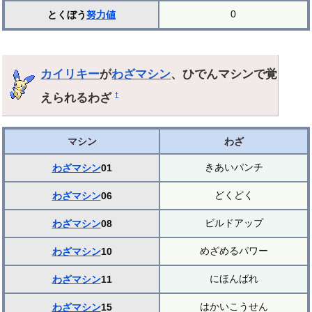
0
とくぼう
努力値
カイリキー
が
わざマシン
、ひでんマシンで覚
えられるわざ
†
マシン
わざ
きあいパンチ
わざマシン
01
どくどく
わざマシン
06
ビルドアップ
わざマシン
08
めざめるパワー
わざマシン
10
にほんばれ
わざマシン
11
はかいこうせん
わざマシン
15