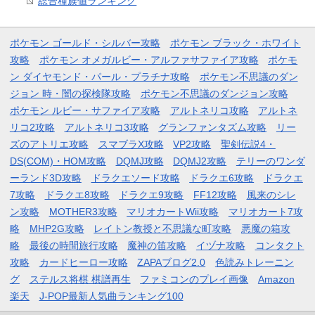
総合種族値ランキング
ポケモン ゴールド・シルバー攻略
ポケモン ブラック・ホワイト
攻略
ポケモン オメガルビー・アルファサファイア攻略
ポケモ
ン ダイヤモンド・パール・プラチナ攻略
ポケモン不思議のダン
ジョン 時・闇の探検隊攻略
ポケモン不思議のダンジョン攻略
ポケモン ルビー・サファイア攻略
アルトネリコ攻略
アルトネ
リコ2攻略
アルトネリコ3攻略
グランファンタズム攻略
リー
ズのアトリエ攻略
スマブラX攻略
VP2攻略
聖剣伝説4・
DS(COM)・HOM攻略
DQMJ攻略
DQMJ2攻略
テリーのワンダ
ーランド3D攻略
ドラクエソード攻略
ドラクエ6攻略
ドラクエ
7攻略
ドラクエ8攻略
ドラクエ9攻略
FF12攻略
風来のシレ
ン攻略
MOTHER3攻略
マリオカートWii攻略
マリオカート7攻
略
MHP2G攻略
レイトン教授と不思議な町攻略
悪魔の箱攻
略
最後の時間旅行攻略
魔神の笛攻略
イヅナ攻略
コンタクト
攻略
カードヒーロー攻略
ZAPAブログ2.0
色読みトレーニン
グ
ステルス将棋 棋譜再生
ファミコンのプレイ画像
Amazon
楽天
J-POP最新人気曲ランキング100