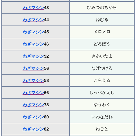
ひみつのちから
わざマシン
43
ねむる
わざマシン
44
メロメロ
わざマシン
45
どろぼう
わざマシン
46
きあいだま
わざマシン
52
なげつける
わざマシン
56
こらえる
わざマシン
58
しっぺがえし
わざマシン
66
ゆうわく
わざマシン
78
いわなだれ
わざマシン
80
ねごと
わざマシン
82