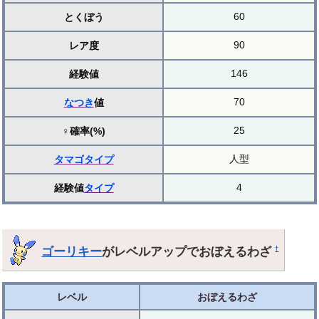
60
とくぼう
90
レア度
146
経験値
70
なつき
値
25
♀確率(%)
人型
タマゴ
タイプ
4
経験値
タイプ
ゴーリキー
がレベルアップでおぼえるわざ
†
レベル
おぼえるわざ