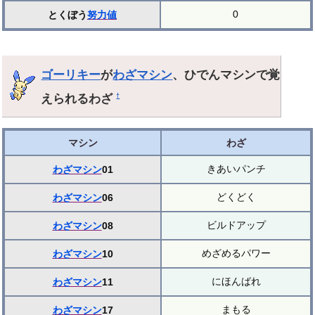
0
とくぼう
努力値
ゴーリキー
が
わざマシン
、ひでんマシンで覚
えられるわざ
†
マシン
わざ
きあいパンチ
わざマシン
01
どくどく
わざマシン
06
ビルドアップ
わざマシン
08
めざめるパワー
わざマシン
10
にほんばれ
わざマシン
11
まもる
わざマシン
17