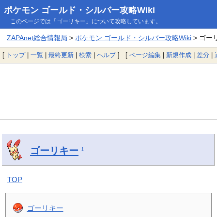
ポケモン ゴールド・シルバー攻略Wiki
このページでは「ゴーリキー」について攻略しています。
ZAPAnet総合情報局
>
ポケモン ゴールド・シルバー攻略Wiki
> ゴー
[
トップ
|
一覧
|
最終更新
|
検索
|
ヘルプ
] [
ページ編集
|
新規作成
|
差分
|
ゴーリキー
†
TOP
ゴーリキー