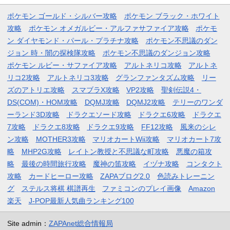
ポケモン ゴールド・シルバー攻略
ポケモン ブラック・ホワイト
攻略
ポケモン オメガルビー・アルファサファイア攻略
ポケモ
ン ダイヤモンド・パール・プラチナ攻略
ポケモン不思議のダン
ジョン 時・闇の探検隊攻略
ポケモン不思議のダンジョン攻略
ポケモン ルビー・サファイア攻略
アルトネリコ攻略
アルトネ
リコ2攻略
アルトネリコ3攻略
グランファンタズム攻略
リー
ズのアトリエ攻略
スマブラX攻略
VP2攻略
聖剣伝説4・
DS(COM)・HOM攻略
DQMJ攻略
DQMJ2攻略
テリーのワンダ
ーランド3D攻略
ドラクエソード攻略
ドラクエ6攻略
ドラクエ
7攻略
ドラクエ8攻略
ドラクエ9攻略
FF12攻略
風来のシレ
ン攻略
MOTHER3攻略
マリオカートWii攻略
マリオカート7攻
略
MHP2G攻略
レイトン教授と不思議な町攻略
悪魔の箱攻
略
最後の時間旅行攻略
魔神の笛攻略
イヅナ攻略
コンタクト
攻略
カードヒーロー攻略
ZAPAブログ2.0
色読みトレーニン
グ
ステルス将棋 棋譜再生
ファミコンのプレイ画像
Amazon
楽天
J-POP最新人気曲ランキング100
Site admin：
ZAPAnet総合情報局