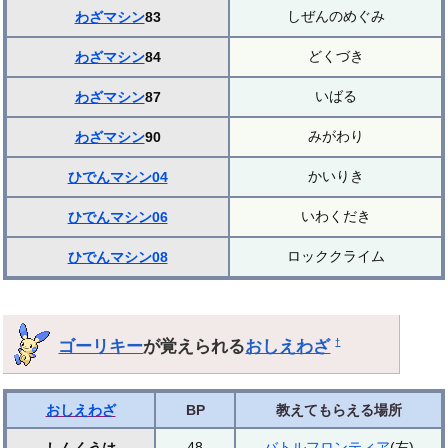
しぜんのめぐみ
わざマシン
83
どくづき
わざマシン
84
いばる
わざマシン
87
みがわり
わざマシン
90
かいりき
ひでんマシン04
いわくだき
ひでんマシン06
ロッククライム
ひでんマシン08
ゴーリキー
が覚えられる
おしえわざ
†
おしえわざ
BP
教えてもらえる場所
48
バトルフロンティア
(左)
しんくうは