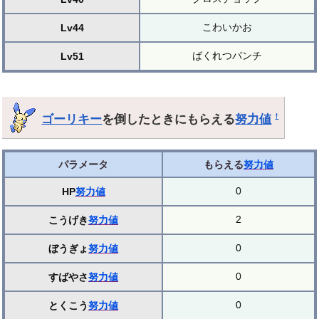
こわいかお
Lv44
ばくれつパンチ
Lv51
ゴーリキー
を倒したときにもらえる
努力値
†
パラメータ
もらえる
努力値
0
HP
努力値
2
こうげき
努力値
0
ぼうぎょ
努力値
0
すばやさ
努力値
0
とくこう
努力値