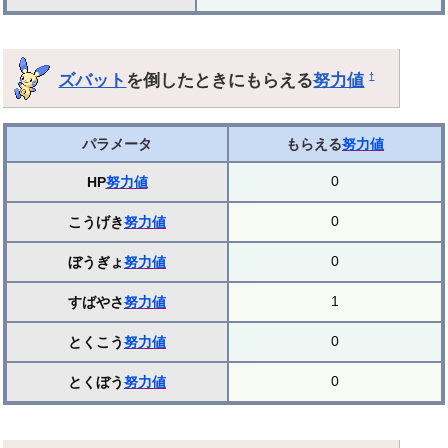
ズバット
を倒したときにもらえる
努力値
†
パラメータ
もらえる
努力値
0
HP
努力値
0
こうげき
努力値
0
ぼうぎょ
努力値
1
すばやさ
努力値
0
とくこう
努力値
0
とくぼう
努力値