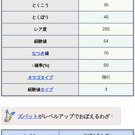
30
とくこう
40
とくぼう
255
レア度
54
経験値
70
なつき
値
50
♀確率(%)
飛行
タマゴ
タイプ
3
経験値
タイプ
ズバット
がレベルアップでおぼえるわざ
†