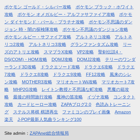
ポケモン ゴールド・シルバー攻略
ポケモン ブラック・ホワイト
攻略
ポケモン オメガルビー・アルファサファイア攻略
ポケモ
ン ダイヤモンド・パール・プラチナ攻略
ポケモン不思議のダン
ジョン 時・闇の探検隊攻略
ポケモン不思議のダンジョン攻略
ポケモン ルビー・サファイア攻略
アルトネリコ攻略
アルトネ
リコ2攻略
アルトネリコ3攻略
グランファンタズム攻略
リー
ズのアトリエ攻略
スマブラX攻略
VP2攻略
聖剣伝説4・
DS(COM)・HOM攻略
DQMJ攻略
DQMJ2攻略
テリーのワンダ
ーランド3D攻略
ドラクエソード攻略
ドラクエ6攻略
ドラクエ
7攻略
ドラクエ8攻略
ドラクエ9攻略
FF12攻略
風来のシレ
ン攻略
MOTHER3攻略
マリオカートWii攻略
マリオカート7攻
略
MHP2G攻略
レイトン教授と不思議な町攻略
悪魔の箱攻
略
最後の時間旅行攻略
魔神の笛攻略
イヅナ攻略
コンタクト
攻略
カードヒーロー攻略
ZAPAブログ2.0
色読みトレーニン
グ
ステルス将棋 棋譜再生
ファミコンのプレイ画像
Amazon
楽天
J-POP最新人気曲ランキング100
Site admin：
ZAPAnet総合情報局