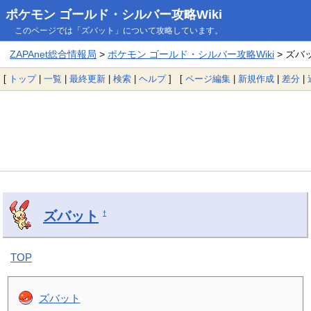
ポケモン ゴールド・シルバー攻略Wiki
このページでは「ズバット」について攻略しています。
ZAPAnet総合情報局
>
ポケモン ゴールド・シルバー攻略Wiki
> ズバ
[
トップ
|
一覧
|
最終更新
|
検索
|
ヘルプ
] [
ページ編集
|
新規作成
|
差分
|
ズバット
†
TOP
ズバット