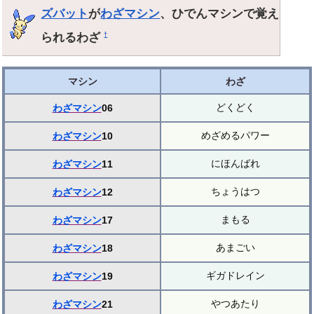
ズバット
が
わざマシン
、ひでんマシンで覚え
られるわざ
†
マシン
わざ
どくどく
わざマシン
06
めざめるパワー
わざマシン
10
にほんばれ
わざマシン
11
ちょうはつ
わざマシン
12
まもる
わざマシン
17
あまごい
わざマシン
18
ギガドレイン
わざマシン
19
やつあたり
わざマシン
21