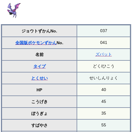
037
ジョウトずかんNo.
041
全国版ポケモンずかん
No.
ズバット
名前
どく/ひこう
タイプ
せいしんりょく
とくせい
40
HP
45
こうげき
35
ぼうぎょ
55
すばやさ