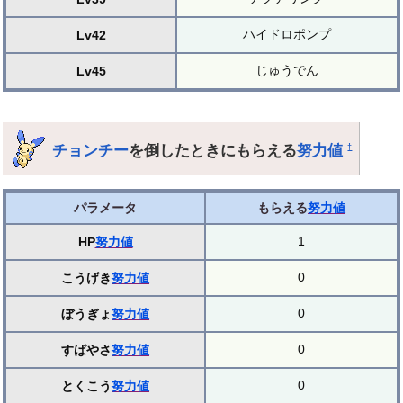
ハイドロポンプ
Lv42
じゅうでん
Lv45
チョンチー
を倒したときにもらえる
努力値
†
パラメータ
もらえる
努力値
1
HP
努力値
0
こうげき
努力値
0
ぼうぎょ
努力値
0
すばやさ
努力値
0
とくこう
努力値