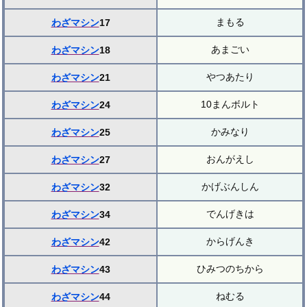
まもる
わざマシン
17
あまごい
わざマシン
18
やつあたり
わざマシン
21
10まんボルト
わざマシン
24
かみなり
わざマシン
25
おんがえし
わざマシン
27
かげぶんしん
わざマシン
32
でんげきは
わざマシン
34
からげんき
わざマシン
42
ひみつのちから
わざマシン
43
ねむる
わざマシン
44