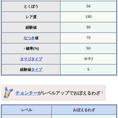
56
とくぼう
190
レア度
90
経験値
70
なつき
値
50
♀確率(%)
水中2
タマゴ
タイプ
5
経験値
タイプ
チョンチー
がレベルアップでおぼえるわざ
†
レベル
おぼえるわざ