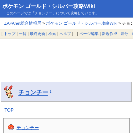
ポケモン ゴールド・シルバー攻略Wiki
このページでは「チョンチー」について攻略しています。
ZAPAnet総合情報局
>
ポケモン ゴールド・シルバー攻略Wiki
> チョ
[
トップ
|
一覧
|
最終更新
|
検索
|
ヘルプ
] [
ページ編集
|
新規作成
|
差分
|
チョンチー
†
TOP
チョンチー