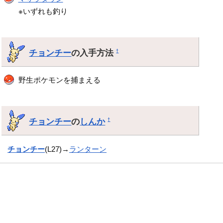
※いずれも釣り
チョンチー
の入手方法
†
野生ポケモンを捕まえる
チョンチー
の
しんか
†
チョンチー
(L27)→
ランターン