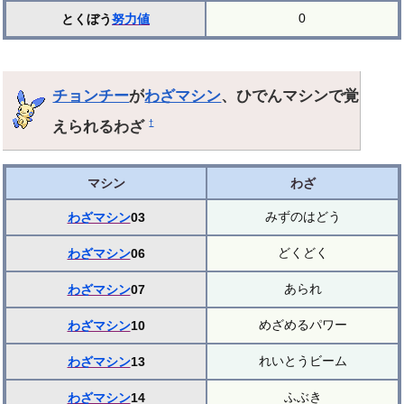
0
とくぼう
努力値
チョンチー
が
わざマシン
、ひでんマシンで覚
えられるわざ
†
マシン
わざ
みずのはどう
わざマシン
03
どくどく
わざマシン
06
あられ
わざマシン
07
めざめるパワー
わざマシン
10
れいとうビーム
わざマシン
13
ふぶき
わざマシン
14