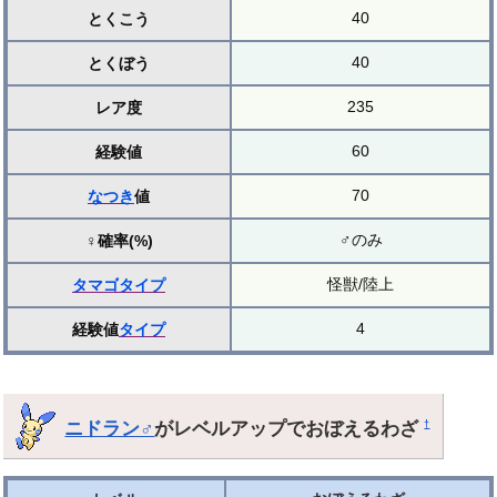
40
とくこう
40
とくぼう
235
レア度
60
経験値
70
なつき
値
♂のみ
♀確率(%)
怪獣/陸上
タマゴ
タイプ
4
経験値
タイプ
ニドラン♂
がレベルアップでおぼえるわざ
†