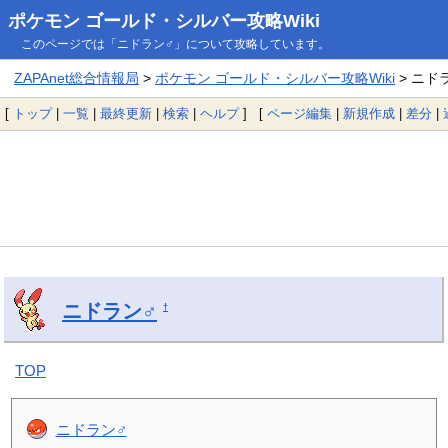
ポケモン ゴールド・シルバー攻略Wiki
このページでは「ニドラン♂」について攻略しています。
ZAPAnet総合情報局
>
ポケモン ゴールド・シルバー攻略Wiki
> ニド
[
トップ
|
一覧
|
最終更新
|
検索
|
ヘルプ
] [
ページ編集
|
新規作成
|
差分
|
ニドラン♂
†
TOP
ニドラン♂