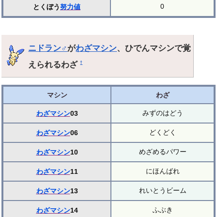
0
とくぼう
努力値
ニドラン♂
が
わざマシン
、ひでんマシンで覚
えられるわざ
†
マシン
わざ
みずのはどう
わざマシン
03
どくどく
わざマシン
06
めざめるパワー
わざマシン
10
にほんばれ
わざマシン
11
れいとうビーム
わざマシン
13
ふぶき
わざマシン
14