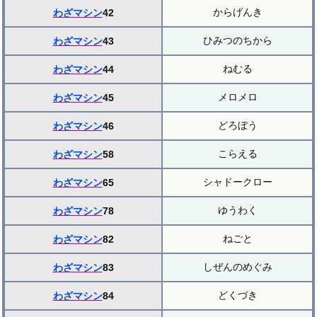
からげんき
わざマシン
42
ひみつのちから
わざマシン
43
ねむる
わざマシン
44
メロメロ
わざマシン
45
どろぼう
わざマシン
46
こらえる
わざマシン
58
シャドークロー
わざマシン
65
ゆうわく
わざマシン
78
ねごと
わざマシン
82
しぜんのめぐみ
わざマシン
83
どくづき
わざマシン
84