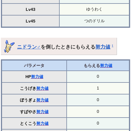
ゆうわく
Lv43
つのドリル
Lv45
ニドラン♂
を倒したときにもらえる
努力値
†
パラメータ
もらえる
努力値
0
HP
努力値
1
こうげき
努力値
0
ぼうぎょ
努力値
0
すばやさ
努力値
0
とくこう
努力値