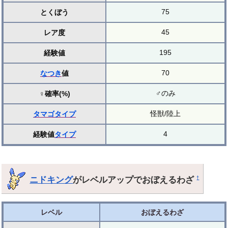
75
とくぼう
45
レア度
195
経験値
70
なつき
値
♂のみ
♀確率(%)
怪獣/陸上
タマゴ
タイプ
4
経験値
タイプ
ニドキング
がレベルアップでおぼえるわざ
†
レベル
おぼえるわざ