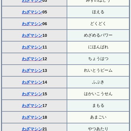
みずのはどう
わざマシン
03
ほえる
わざマシン
05
どくどく
わざマシン
06
めざめるパワー
わざマシン
10
にほんばれ
わざマシン
11
ちょうはつ
わざマシン
12
れいとうビーム
わざマシン
13
ふぶき
わざマシン
14
はかいこうせん
わざマシン
15
まもる
わざマシン
17
あまごい
わざマシン
18
やつあたり
わざマシン
21