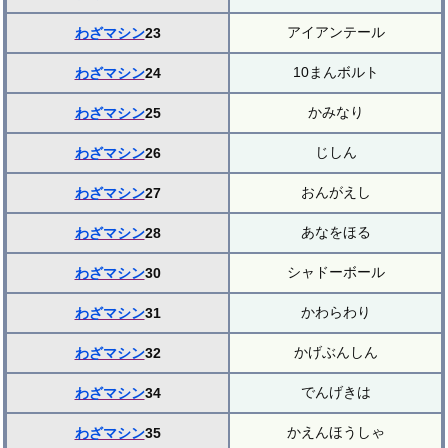
アイアンテール
わざマシン
23
10まんボルト
わざマシン
24
かみなり
わざマシン
25
じしん
わざマシン
26
おんがえし
わざマシン
27
あなをほる
わざマシン
28
シャドーボール
わざマシン
30
かわらわり
わざマシン
31
かげぶんしん
わざマシン
32
でんげきは
わざマシン
34
かえんほうしゃ
わざマシン
35