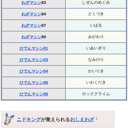
しぜんのめぐみ
わざマシン
83
どくづき
わざマシン
84
いばる
わざマシン
87
みがわり
わざマシン
90
いあいぎり
ひでんマシン01
なみのり
ひでんマシン03
かいりき
ひでんマシン04
いわくだき
ひでんマシン06
ロッククライム
ひでんマシン08
ニドキング
が覚えられる
おしえわざ
†