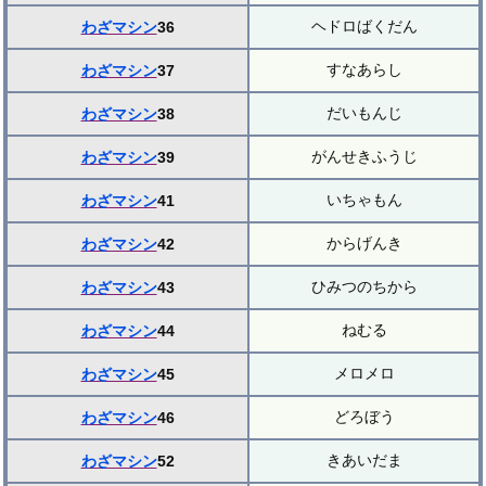
ヘドロばくだん
わざマシン
36
すなあらし
わざマシン
37
だいもんじ
わざマシン
38
がんせきふうじ
わざマシン
39
いちゃもん
わざマシン
41
からげんき
わざマシン
42
ひみつのちから
わざマシン
43
ねむる
わざマシン
44
メロメロ
わざマシン
45
どろぼう
わざマシン
46
きあいだま
わざマシン
52