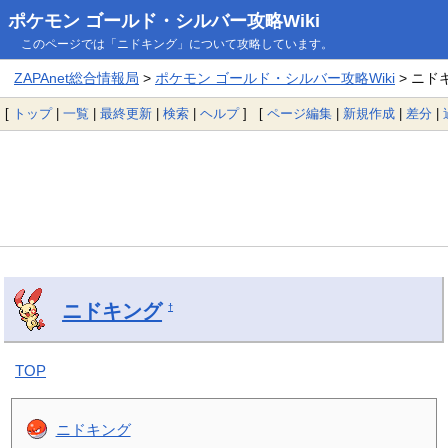
ポケモン ゴールド・シルバー攻略Wiki
このページでは「ニドキング」について攻略しています。
ZAPAnet総合情報局
>
ポケモン ゴールド・シルバー攻略Wiki
> ニド
[
トップ
|
一覧
|
最終更新
|
検索
|
ヘルプ
] [
ページ編集
|
新規作成
|
差分
|
ニドキング
†
TOP
ニドキング