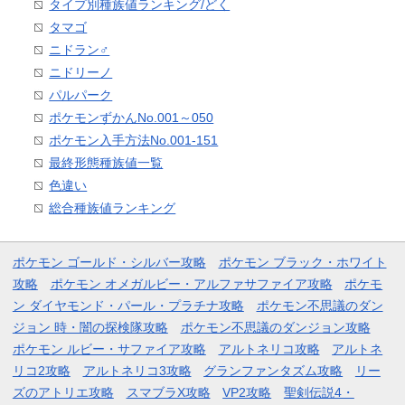
タイプ別種族値ランキング/どく
タマゴ
ニドラン♂
ニドリーノ
パルパーク
ポケモンずかんNo.001～050
ポケモン入手方法No.001-151
最終形態種族値一覧
色違い
総合種族値ランキング
ポケモン ゴールド・シルバー攻略
ポケモン ブラック・ホワイト
攻略
ポケモン オメガルビー・アルファサファイア攻略
ポケモ
ン ダイヤモンド・パール・プラチナ攻略
ポケモン不思議のダン
ジョン 時・闇の探検隊攻略
ポケモン不思議のダンジョン攻略
ポケモン ルビー・サファイア攻略
アルトネリコ攻略
アルトネ
リコ2攻略
アルトネリコ3攻略
グランファンタズム攻略
リー
ズのアトリエ攻略
スマブラX攻略
VP2攻略
聖剣伝説4・