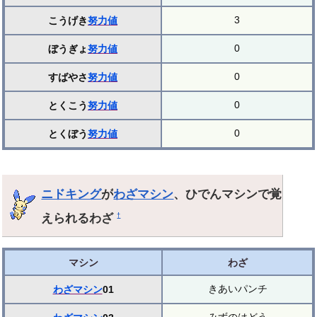
3
こうげき
努力値
0
ぼうぎょ
努力値
0
すばやさ
努力値
0
とくこう
努力値
0
とくぼう
努力値
ニドキング
が
わざマシン
、ひでんマシンで覚
えられるわざ
†
マシン
わざ
きあいパンチ
わざマシン
01