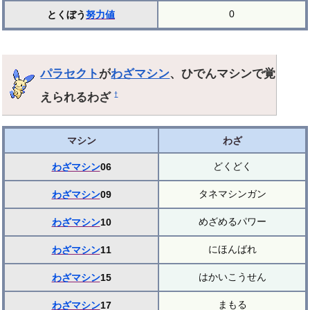
0
とくぼう
努力値
パラセクト
が
わざマシン
、ひでんマシンで覚
えられるわざ
†
マシン
わざ
どくどく
わざマシン
06
タネマシンガン
わざマシン
09
めざめるパワー
わざマシン
10
にほんばれ
わざマシン
11
はかいこうせん
わざマシン
15
まもる
わざマシン
17