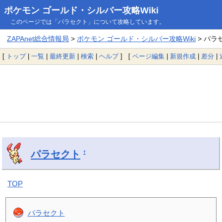
ポケモン ゴールド・シルバー攻略Wiki
このページでは「パラセクト」について攻略しています。
ZAPAnet総合情報局
>
ポケモン ゴールド・シルバー攻略Wiki
> パラ
[
トップ
|
一覧
|
最終更新
|
検索
|
ヘルプ
] [
ページ編集
|
新規作成
|
差分
|
パラセクト
†
TOP
パラセクト