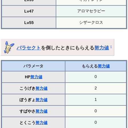
アロマセラピー
Lv47
シザークロス
Lv55
パラセクト
を倒したときにもらえる
努力値
†
パラメータ
もらえる
努力値
0
HP
努力値
2
こうげき
努力値
1
ぼうぎょ
努力値
0
すばやさ
努力値
0
とくこう
努力値