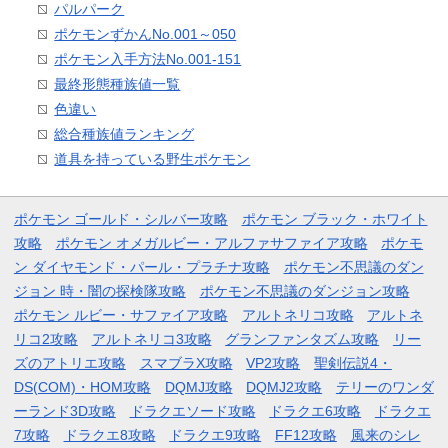
パルパーク
ポケモンずかんNo.001～050
ポケモン入手方法No.001-151
最終形態種族値一覧
色違い
総合種族値ランキング
道具を持っている野生ポケモン
ポケモン ゴールド・シルバー攻略
ポケモン ブラック・ホワイト
攻略
ポケモン オメガルビー・アルファサファイア攻略
ポケモ
ン ダイヤモンド・パール・プラチナ攻略
ポケモン不思議のダン
ジョン 時・闇の探検隊攻略
ポケモン不思議のダンジョン攻略
ポケモン ルビー・サファイア攻略
アルトネリコ攻略
アルトネ
リコ2攻略
アルトネリコ3攻略
グランファンタズム攻略
リー
ズのアトリエ攻略
スマブラX攻略
VP2攻略
聖剣伝説4・
DS(COM)・HOM攻略
DQMJ攻略
DQMJ2攻略
テリーのワンダ
ーランド3D攻略
ドラクエソード攻略
ドラクエ6攻略
ドラクエ
7攻略
ドラクエ8攻略
ドラクエ9攻略
FF12攻略
風来のシレ