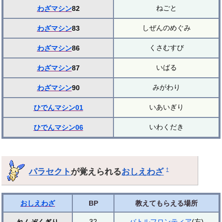
ねごと
わざマシン
82
しぜんのめぐみ
わざマシン
83
くさむすび
わざマシン
86
いばる
わざマシン
87
みがわり
わざマシン
90
いあいぎり
ひでんマシン01
いわくだき
ひでんマシン06
パラセクト
が覚えられる
おしえわざ
†
おしえわざ
BP
教えてもらえる場所
32
バトルフロンティア
(左)
れんぞくぎり