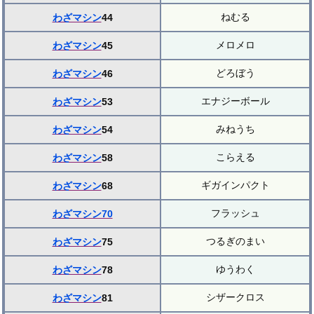
ねむる
わざマシン
44
メロメロ
わざマシン
45
どろぼう
わざマシン
46
エナジーボール
わざマシン
53
みねうち
わざマシン
54
こらえる
わざマシン
58
ギガインパクト
わざマシン
68
フラッシュ
わざマシン70
つるぎのまい
わざマシン
75
ゆうわく
わざマシン
78
シザークロス
わざマシン
81