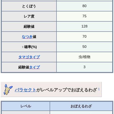
80
とくぼう
75
レア度
128
経験値
70
なつき
値
50
♀確率(%)
虫/植物
タマゴ
タイプ
3
経験値
タイプ
パラセクト
がレベルアップでおぼえるわざ
†
レベル
おぼえるわざ