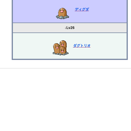
ディグダ
↓Lv26
ダグトリオ