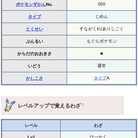
050
ポケモンずかん
No.
じめん
タイプ
すながくれ/ありじごく
とくせい
もぐらポケモン
ぶんるい
★
からだのおおきさ
通常
いどう
タイプ
A
かしこさ
レベルアップで覚えるわざ
†
レベル
わざ
ひっかく
Lv1