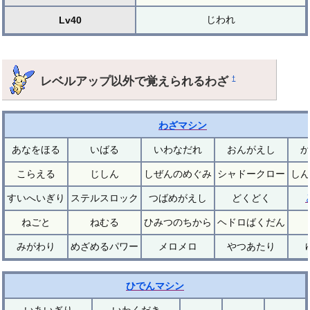
じわれ
Lv40
レベルアップ以外で覚えられるわざ
†
わざマシン
あなをほる
いばる
いわなだれ
おんがえし
か
こらえる
じしん
しぜんのめぐみ
シャドークロー
しん
すいへいぎり
ステルスロック
つばめがえし
どくどく
ねごと
ねむる
ひみつのちから
ヘドロばくだん
みがわり
めざめるパワー
メロメロ
やつあたり
ひでんマシン
いあいぎり
いわくだき