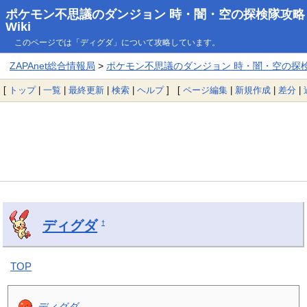
ポケモン不思議のダンジョン 時・闇・空の探検隊攻略
Wiki
このページでは「ディグダ」について攻略しています。
ZAPAnet総合情報局
>
ポケモン不思議のダンジョン 時・闇・空の探検隊
[
トップ
|
一覧
|
最終更新
|
検索
|
ヘルプ
] [
ページ編集
|
新規作成
|
差分
|
ディグダ
†
TOP
ディグダ