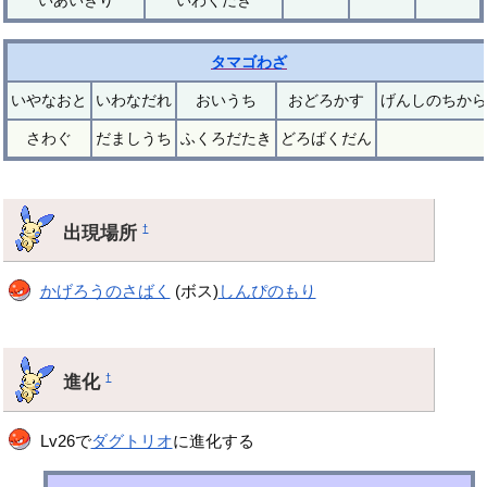
タマゴわざ
いやなおと
いわなだれ
おいうち
おどろかす
げんしのちから
さわぐ
だましうち
ふくろだたき
どろばくだん
出現場所
†
かげろうのさばく
(ボス)
しんぴのもり
進化
†
Lv26で
ダグトリオ
に進化する