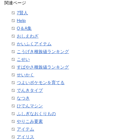
関連ページ
7賢人
Help
Q＆A集
おしえわざ
かいふくアイテム
こうげき種族値ランキング
こせい
すばやさ種族値ランキング
せいかく
つよいポケモンを育てる
でんきタイプ
なつき
ひでんマシン
ふしぎなおくりもの
やりこみ要素
アイテム
アイリス