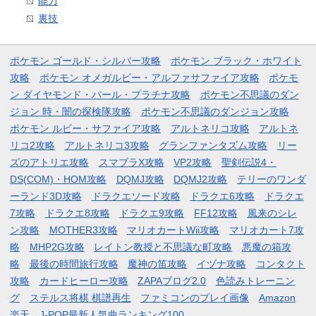
能力
裏技
ポケモン ゴールド・シルバー攻略
ポケモン ブラック・ホワイト
攻略
ポケモン オメガルビー・アルファサファイア攻略
ポケモ
ン ダイヤモンド・パール・プラチナ攻略
ポケモン不思議のダン
ジョン 時・闇の探検隊攻略
ポケモン不思議のダンジョン攻略
ポケモン ルビー・サファイア攻略
アルトネリコ攻略
アルトネ
リコ2攻略
アルトネリコ3攻略
グランファンタズム攻略
リー
ズのアトリエ攻略
スマブラX攻略
VP2攻略
聖剣伝説4・
DS(COM)・HOM攻略
DQMJ攻略
DQMJ2攻略
テリーのワンダ
ーランド3D攻略
ドラクエソード攻略
ドラクエ6攻略
ドラクエ
7攻略
ドラクエ8攻略
ドラクエ9攻略
FF12攻略
風来のシレ
ン攻略
MOTHER3攻略
マリオカートWii攻略
マリオカート7攻
略
MHP2G攻略
レイトン教授と不思議な町攻略
悪魔の箱攻
略
最後の時間旅行攻略
魔神の笛攻略
イヅナ攻略
コンタクト
攻略
カードヒーロー攻略
ZAPAブログ2.0
色読みトレーニン
グ
ステルス将棋 棋譜再生
ファミコンのプレイ画像
Amazon
楽天
J-POP最新人気曲ランキング100