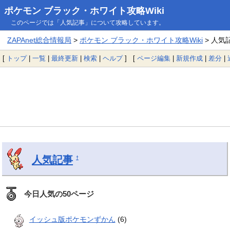
ポケモン ブラック・ホワイト攻略Wiki
このページでは「人気記事」について攻略しています。
ZAPAnet総合情報局
>
ポケモン ブラック・ホワイト攻略Wiki
> 人気
[
トップ
|
一覧
|
最終更新
|
検索
|
ヘルプ
] [
ページ編集
|
新規作成
|
差分
|
人気記事
†
今日人気の50ページ
イッシュ版ポケモンずかん
(6)