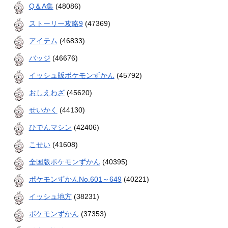
Q＆A集
(48086)
ストーリー攻略9
(47369)
アイテム
(46833)
バッジ
(46676)
イッシュ版ポケモンずかん
(45792)
おしえわざ
(45620)
せいかく
(44130)
ひでんマシン
(42406)
こせい
(41608)
全国版ポケモンずかん
(40395)
ポケモンずかんNo.601～649
(40221)
イッシュ地方
(38231)
ポケモンずかん
(37353)