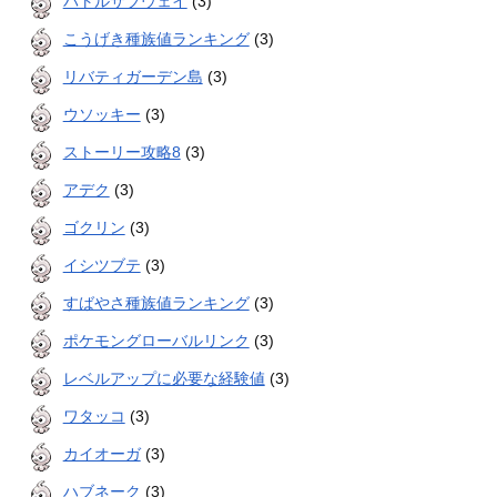
バトルサブウェイ
(3)
こうげき種族値ランキング
(3)
リバティガーデン島
(3)
ウソッキー
(3)
ストーリー攻略8
(3)
アデク
(3)
ゴクリン
(3)
イシツブテ
(3)
すばやさ種族値ランキング
(3)
ポケモングローバルリンク
(3)
レベルアップに必要な経験値
(3)
ワタッコ
(3)
カイオーガ
(3)
ハブネーク
(3)