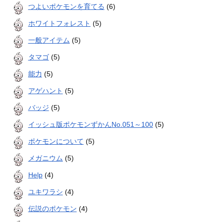
つよいポケモンを育てる
(6)
ホワイトフォレスト
(5)
一般アイテム
(5)
タマゴ
(5)
能力
(5)
アゲハント
(5)
バッジ
(5)
イッシュ版ポケモンずかんNo.051～100
(5)
ポケモンについて
(5)
メガニウム
(5)
Help
(4)
ユキワラシ
(4)
伝説のポケモン
(4)