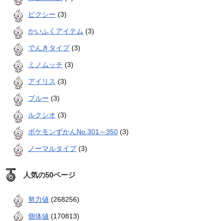
ピクシー
(3)
かいふくアイテム
(3)
でんきタイプ
(3)
ミノムッチ
(3)
アイリス
(3)
ブルー
(3)
ルクシオ
(3)
ポケモンずかんNo.301～350
(3)
ノーマルタイプ
(3)
人気の50ページ
努力値
(268256)
個体値
(170813)