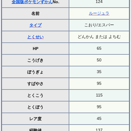
124
全国版ポケモンずかん
No.
ルージュラ
名前
こおり/エスパー
タイプ
どんかん または よちむ
とくせい
65
HP
50
こうげき
35
ぼうぎょ
95
すばやさ
115
とくこう
95
とくぼう
45
レア度
137
経験値