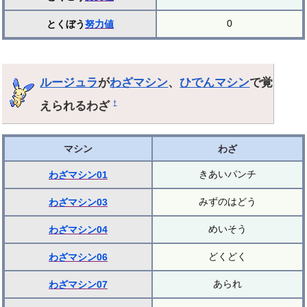
0
とくぼう
努力値
ルージュラ
が
わざマシン
、
ひでんマシン
で覚
えられるわざ
†
マシン
わざ
きあいパンチ
わざマシン01
みずのはどう
わざマシン03
めいそう
わざマシン04
どくどく
わざマシン06
あられ
わざマシン07