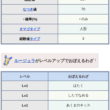
70
なつき
値
♀のみ
♀確率(%)
人型
タマゴ
タイプ
3
経験値
タイプ
ルージュラ
がレベルアップでおぼえるわざ
†
レベル
おぼえるわざ
はたく
Lv1
したでなめる
Lv1
あくまのキッス
Lv1