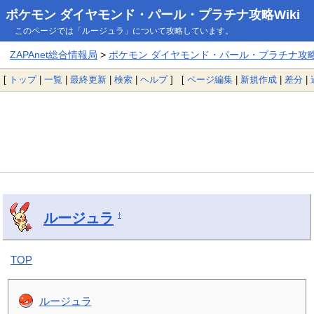
ポケモン ダイヤモンド・パール・プラチナ攻略Wiki
このページでは「ルージュラ」について攻略しています。
ZAPAnet総合情報局
>
ポケモン ダイヤモンド・パール・プラチナ攻略W
[
トップ
|
一覧
|
最終更新
|
検索
|
ヘルプ
] [
ページ編集
|
新規作成
|
差分
|
ルージュラ
†
TOP
ルージュラ