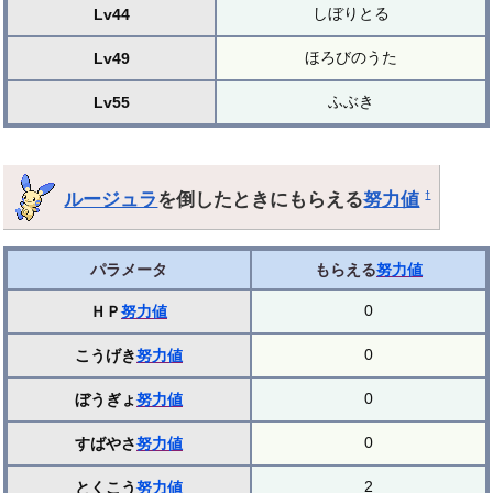
しぼりとる
Lv44
ほろびのうた
Lv49
ふぶき
Lv55
ルージュラ
を倒したときにもらえる
努力値
†
パラメータ
もらえる
努力値
0
ＨＰ
努力値
0
こうげき
努力値
0
ぼうぎょ
努力値
0
すばやさ
努力値
2
とくこう
努力値