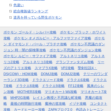
色違い
総合種族値ランキング
道具を持っている野生ポケモン
ポケモン ゴールド・シルバー攻略
ポケモン ブラック・ホワイト
攻略
ポケモン オメガルビー・アルファサファイア攻略
ポケモ
ン ダイヤモンド・パール・プラチナ攻略
ポケモン不思議のダン
ジョン 時・闇の探検隊攻略
ポケモン不思議のダンジョン攻略
ポケモン ルビー・サファイア攻略
アルトネリコ攻略
アルトネ
リコ2攻略
アルトネリコ3攻略
グランファンタズム攻略
リー
ズのアトリエ攻略
スマブラX攻略
VP2攻略
聖剣伝説4・
DS(COM)・HOM攻略
DQMJ攻略
DQMJ2攻略
テリーのワンダ
ーランド3D攻略
ドラクエソード攻略
ドラクエ6攻略
ドラクエ
7攻略
ドラクエ8攻略
ドラクエ9攻略
FF12攻略
風来のシレ
ン攻略
MOTHER3攻略
マリオカートWii攻略
マリオカート7攻
略
MHP2G攻略
レイトン教授と不思議な町攻略
悪魔の箱攻
略
最後の時間旅行攻略
魔神の笛攻略
イヅナ攻略
コンタクト
攻略
カードヒーロー攻略
ZAPAブログ2.0
色読みトレーニン