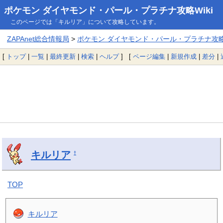
ポケモン ダイヤモンド・パール・プラチナ攻略Wiki
このページでは「キルリア」について攻略しています。
ZAPAnet総合情報局
>
ポケモン ダイヤモンド・パール・プラチナ攻略W
[
トップ
|
一覧
|
最終更新
|
検索
|
ヘルプ
] [
ページ編集
|
新規作成
|
差分
|
キルリア
†
TOP
キルリア