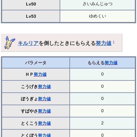
さいみんじゅつ
Lv50
ゆめくい
Lv53
キルリア
を倒したときにもらえる
努力値
†
パラメータ
もらえる
努力値
0
ＨＰ
努力値
0
こうげき
努力値
0
ぼうぎょ
努力値
0
すばやさ
努力値
2
とくこう
努力値
0
とくぼう
努力値