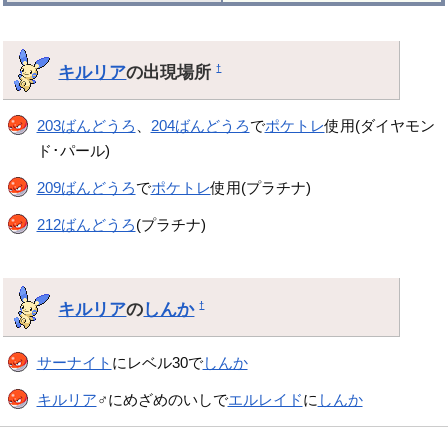
キルリア
の出現場所
†
203ばんどうろ
、
204ばんどうろ
で
ポケトレ
使用(ダイヤモン
ド･パール)
209ばんどうろ
で
ポケトレ
使用(プラチナ)
212ばんどうろ
(プラチナ)
キルリア
の
しんか
†
サーナイト
にレベル30で
しんか
キルリア
♂にめざめのいしで
エルレイド
に
しんか