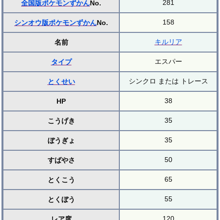
281
全国版ポケモンずかん
No.
158
シンオウ版ポケモンずかん
No.
キルリア
名前
エスパー
タイプ
シンクロ または トレース
とくせい
38
HP
35
こうげき
35
ぼうぎょ
50
すばやさ
65
とくこう
55
とくぼう
120
レア度