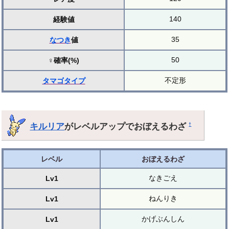
140
経験値
35
なつき
値
50
♀確率(%)
不定形
タマゴ
タイプ
キルリア
がレベルアップでおぼえるわざ
†
レベル
おぼえるわざ
なきごえ
Lv1
ねんりき
Lv1
かげぶんしん
Lv1